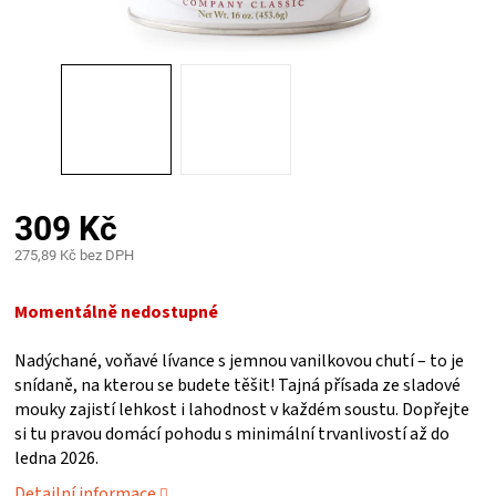
PALIVO
KOŘENÍ
A
OMÁČKY
309 Kč
NÁDOBÍ
275,89 Kč bez DPH
Měrná
LODGE
cena:
Momentálně nedostupné
VAKUOVAČKY
Nadýchané, voňavé lívance s jemnou vanilkovou chutí – to je
snídaně, na kterou se budete těšit! Tajná přísada ze sladové
mouky zajistí lehkost i lahodnost v každém soustu. Dopřejte
LEDNICE
si tu pravou domácí pohodu s minimální trvanlivostí až do
ledna 2026.
NA
Detailní informace