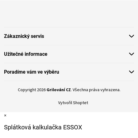
Z
á
p
a
t
Zákaznický servis
í
Užitečné informace
Poradíme vám ve výběru
Copyright 2026
Grilování CZ
. Všechna práva vyhrazena.
Vytvořil Shoptet
×
Splátková kalkulačka ESSOX