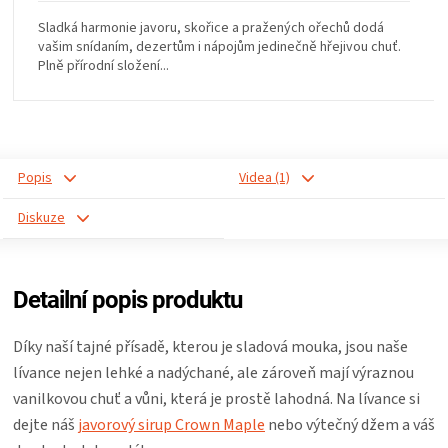
KOŠILE
Sladká harmonie javoru, skořice a pražených ořechů dodá
vašim snídaním, dezertům i nápojům jedinečně hřejivou chuť.
VÍNO
Plně přírodní složení...
DÁRKOVÉ
POUKAZY
Popis
Videa (1)
Diskuze
ZNAČKY
MĚNA
Detailní popis produktu
(CZK)
Díky naší tajné přísadě, kterou je sladová mouka, jsou naše
lívance nejen lehké a nadýchané, ale zároveň mají výraznou
PŘIHLÁŠENÍ
vanilkovou chuť a vůni, která je prostě lahodná. Na lívance si
dejte náš
javorový sirup Crown Maple
nebo výtečný džem a váš