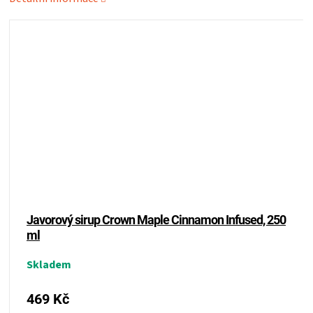
ZRÁNÍ
MASA
VENKOVNÍ
KUCHYNĚ
KNIHY
O
Javorový sirup Crown Maple Cinnamon Infused, 250
ml
GRILOVÁNÍ
Skladem
HAVAJSKÉ
469 Kč