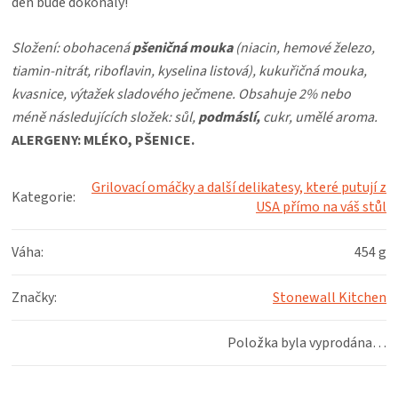
den bude dokonalý!
Složení: obohacená
pšeničná mouka
(niacin, hemové železo,
tiamin-nitrát, riboflavin, kyselina listová), kukuřičná mouka,
kvasnice, výtažek sladového ječmene. Obsahuje 2% nebo
méně následujících složek: sůl,
podmáslí,
cukr, umělé aroma.
ALERGENY: MLÉKO, PŠENICE.
Grilovací omáčky a další delikatesy, které putují z
Kategorie
:
USA přímo na váš stůl
Váha
:
454 g
Značky
:
Stonewall Kitchen
Položka byla vyprodána…