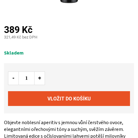
PALIVO
KOŘENÍ
389 Kč
A
321,49 Kč bez DPH
Měrná
OMÁČKY
cena:
Skladem
NÁDOBÍ
LODGE
VAKUOVAČKY
LEDNICE
Objevte noblesní aperitiv s jemnou vůní čerstvého ovoce,
elegantními ořechovými tóny a suchým, svěžím závěrem.
NA
Limitovaná edice s očíslovanými lahvemi potěší milovníky