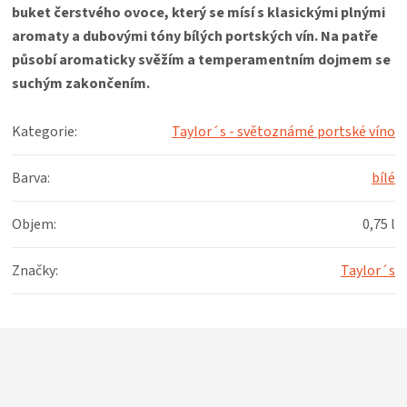
buket čerstvého ovoce, který se mísí
s klasickými plnými
aromaty a dubovými tóny bílých portských vín. Na patře
působí aromaticky svěžím a temperamentním dojmem se
suchým zakončením.
Kategorie
:
Taylor´s - světoznámé portské víno
Barva
:
bílé
Objem
:
0,75 l
Značky
:
Taylor´s
Z
á
p
a