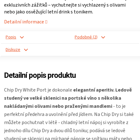
exkluzivních zážitků – vychutnejte si vychlazený s olivami
ZRÁNÍ
nebo jako osvěžující letní drink s tonikem.
Detailní informace
MASA
Popis
Podobné (2)
VENKOVNÍ
Diskuze
KUCHYNĚ
Detailní popis produktu
KNIHY
Chip Dry White Port je dokonale
elegantní aperitiv. Ledově
O
studený ve velké sklenici na portské víno s několika
nakládanými olivami nebo praženými mandlemi
- to je
GRILOVÁNÍ
perfektní předehra a uvolnění před jídlem. Na Chip Dry si také
můžete pochutnat v létě - chladný letní nápoj si vyrobíte z
HAVAJSKÉ
jednoho dílu Chip Dry a dvou dílů toniku; podává se ledově
studený ve sklenici na míchané nápoje se snítkou máty nebo