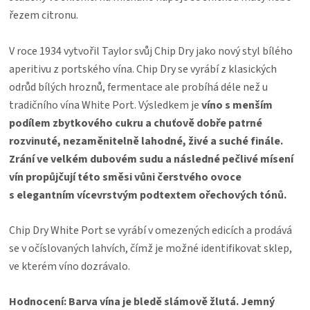
KOŠILE
řezem citronu.
VÍNO
V roce 1934 vytvořil Taylor svůj Chip Dry jako nový styl bílého
aperitivu z portského vína. Chip Dry se vyrábí z klasických
DÁRKOVÉ
odrůd bílých hroznů, fermentace ale probíhá déle než u
tradičního vína White Port. Výsledkem je
víno s menším
POUKAZY
podílem zbytkového cukru a chuťově dobře patrné
rozvinuté, nezaměnitelně lahodné, živé a suché finále.
ZNAČKY
Zrání ve velkém dubovém sudu a následné pečlivé mísení
vín propůjčují této směsi vůni čerstvého ovoce
MĚNA
s elegantním vícevrstvým podtextem ořechových tónů.
(CZK)
Chip Dry White Port se vyrábí v omezených edicích a prodává
se v očíslovaných lahvích, čímž je možné identifikovat sklep,
PŘIHLÁŠENÍ
ve kterém víno dozrávalo.
Hodnocení:
Barva vína je bledě slámově žlutá. Jemný