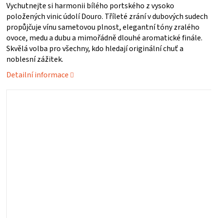
Vychutnejte si harmonii bílého portského z vysoko
ZRÁNÍ
položených vinic údolí Douro. Tříleté zrání v dubových sudech
propůjčuje vínu sametovou plnost, elegantní tóny zralého
ovoce, medu a dubu a mimořádně dlouhé aromatické finále.
MASA
Skvělá volba pro všechny, kdo hledají originální chuť a
noblesní zážitek.
VENKOVNÍ
Detailní informace
KUCHYNĚ
KNIHY
O
GRILOVÁNÍ
HAVAJSKÉ