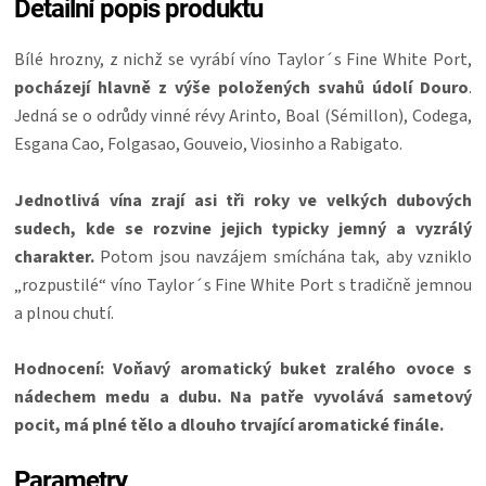
Detailní popis produktu
Bílé hrozny, z nichž se vyrábí víno Taylor´s Fine White Port,
pocházejí hlavně z výše položených svahů údolí Douro
.
Jedná se o odrůdy vinné révy Arinto, Boal (Sémillon), Codega,
Esgana Cao, Folgasao, Gouveio, Viosinho a Rabigato.
Jednotlivá vína zrají asi tři roky ve velkých dubových
sudech, kde se rozvine jejich typicky jemný a vyzrálý
charakter.
Potom jsou navzájem smíchána tak, aby vzniklo
„rozpustilé“ víno Taylor´s Fine White Port s tradičně jemnou
a plnou chutí.
Hodnocení: Voňavý aromatický buket zralého ovoce s
nádechem medu a dubu. Na patře vyvolává sametový
pocit, má plné tělo a dlouho trvající aromatické finále.
Parametry