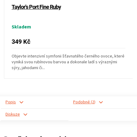
KOŠILE
Taylor's Port Fine Ruby
VÍNO
Skladem
DÁRKOVÉ
349 Kč
POUKAZY
Objevte intenzivní symfonii šťavnatého černého ovoce, které
vyniká svou rubínovou barvou a dokonale ladí s výraznými
ZNAČKY
sýry, jahodami či...
MĚNA
(CZK)
Popis
Podobné (2)
Diskuze
PŘIHLÁŠENÍ