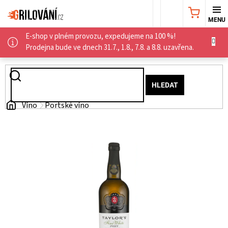
Přejít
NÁKUPNÍ
na
obsah
E-shop v plném provozu, expedujeme na 100 %!
KOŠÍK
AKČNÍ
Prodejna bude ve dnech 31.7., 1.8., 7.8. a 8.8. uzavřena.
NABÍDKA
HLEDAT
GRILY
Domů
Víno
Portské víno
WEBER
GRILY
UDÍRNY
PŘÍSLUŠENSTVÍ