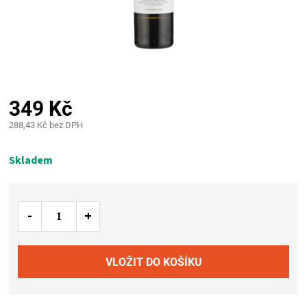
PALIVO
KOŘENÍ
A
349 Kč
OMÁČKY
288,43 Kč bez DPH
Měrná
NÁDOBÍ
cena:
Skladem
LODGE
VAKUOVAČKY
LEDNICE
NA