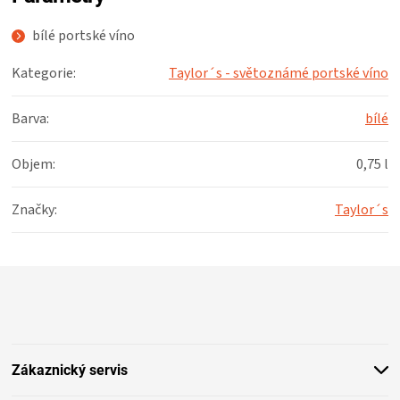
bílé portské víno
Kategorie
:
Taylor´s - světoznámé portské víno
Barva
:
bílé
Objem
:
0,75 l
Značky
:
Taylor´s
Z
á
p
a
t
Zákaznický servis
í