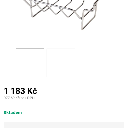
PALIVO
KOŘENÍ
A
OMÁČKY
NÁDOBÍ
LODGE
1 183 Kč
VAKUOVAČKY
977,69 Kč bez DPH
Měrná
LEDNICE
cena:
Skladem
NA