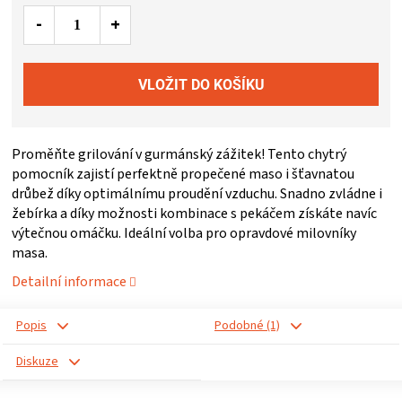
ZRÁNÍ
MASA
VENKOVNÍ
Proměňte grilování v gurmánský zážitek! Tento chytrý
KUCHYNĚ
pomocník zajistí perfektně propečené maso i šťavnatou
drůbež díky optimálnímu proudění vzduchu. Snadno zvládne i
žebírka a díky možnosti kombinace s pekáčem získáte navíc
KNIHY
výtečnou omáčku. Ideální volba pro opravdové milovníky
masa.
O
Detailní informace
GRILOVÁNÍ
Popis
Podobné (1)
HAVAJSKÉ
Diskuze