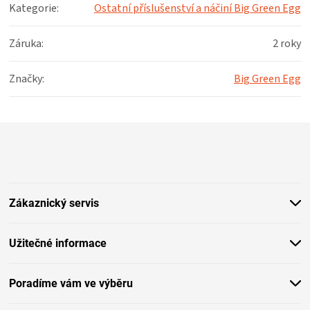
Kategorie
:
Ostatní příslušenství a náčiní Big Green Egg
Záruka
:
2 roky
Značky
:
Big Green Egg
Z
á
p
a
t
Zákaznický servis
í
Užitečné informace
Poradíme vám ve výběru