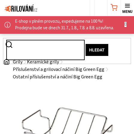
Přejít
NÁKUPNÍ
na
obsah
E-shop v plném provozu, expedujeme na 100 %!
KOŠÍK
AKČNÍ
Prodejna bude ve dnech 31.7., 1.8., 7.8. a 8.8. uzavřena.
NABÍDKA
HLEDAT
GRILY
Domů
Grily
Keramické grily
Příslušenství a grilovací náčiní Big Green Egg
WEBER
Ostatní příslušenství a náčiní Big Green Egg
GRILY
UDÍRNY
PŘÍSLUŠENSTVÍ