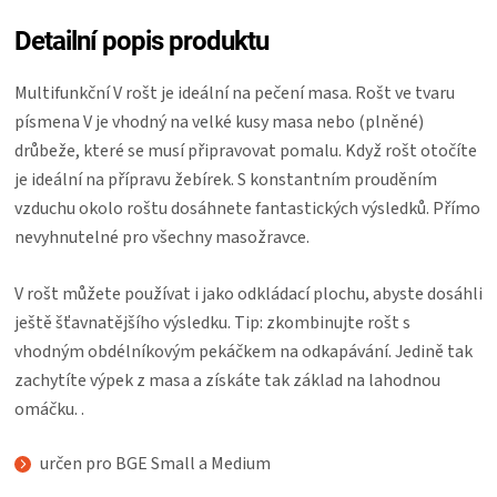
KOŠILE
Detailní popis produktu
VÍNO
Multifunkční V rošt je ideální na pečení masa. Rošt ve tvaru
písmena V je vhodný na velké kusy masa nebo (plněné)
DÁRKOVÉ
drůbeže, které se musí připravovat pomalu. Když rošt otočíte
je ideální na přípravu žebírek. S konstantním prouděním
POUKAZY
vzduchu okolo roštu dosáhnete fantastických výsledků. Přímo
nevyhnutelné pro všechny masožravce.
ZNAČKY
V rošt můžete používat i jako odkládací plochu, abyste dosáhli
MĚNA
ještě šťavnatějšího výsledku. Tip: zkombinujte rošt s
vhodným obdélníkovým pekáčkem na odkapávání. Jedině tak
(CZK)
zachytíte výpek z masa a získáte tak základ na lahodnou
omáčku. .
PŘIHLÁŠENÍ
určen pro BGE Small a Medium