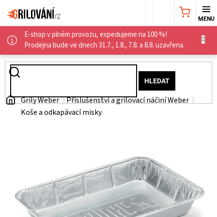
Přejít
NÁKUPNÍ
na
obsah
E-shop v plném provozu, expedujeme na 100 %!
KOŠÍK
AKČNÍ
Prodejna bude ve dnech 31.7., 1.8., 7.8. a 8.8. uzavřena.
NABÍDKA
HLEDAT
GRILY
Domů
Grily Weber
Příslušenství a grilovací náčiní Weber
Koše a odkapávací misky
WEBER
GRILY
UDÍRNY
PŘÍSLUŠENSTVÍ