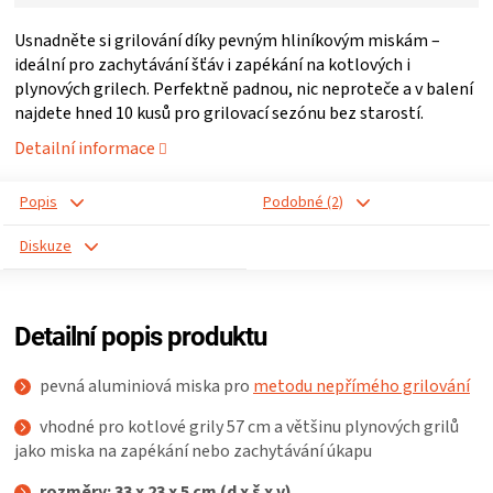
ZRÁNÍ
Usnadněte si grilování díky pevným hliníkovým miskám –
ideální pro zachytávání šťáv i zapékání na kotlových i
plynových grilech. Perfektně padnou, nic neproteče a v balení
MASA
najdete hned 10 kusů pro grilovací sezónu bez starostí.
Detailní informace
VENKOVNÍ
Popis
Podobné (2)
KUCHYNĚ
Diskuze
KNIHY
O
Detailní popis produktu
GRILOVÁNÍ
pevná aluminiová miska pro
metodu nepřímého grilování
vhodné pro kotlové grily 57 cm a většinu plynových grilů
HAVAJSKÉ
jako miska na zapékání nebo zachytávání úkapu
rozměry: 33 x 23 x 5 cm (d x š x v)