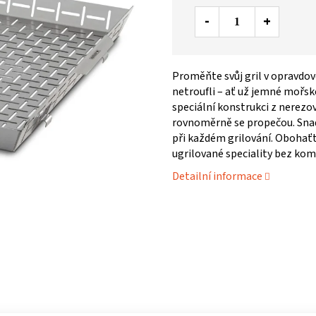
Proměňte svůj gril v opravdovo
netroufli – ať už jemné mořsk
speciální konstrukci z nerezo
rovnoměrně se propečou. Snadn
při každém grilování. Obohaťt
ugrilované speciality bez ko
Detailní informace