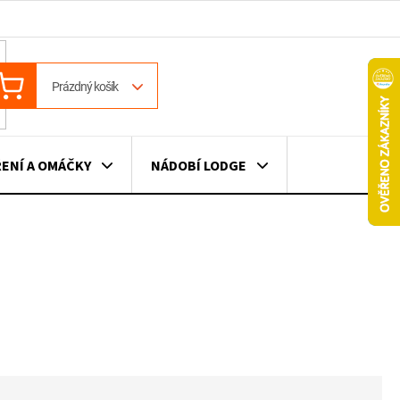
ÁKUPNÍ
Prázdný košík
OŠÍK
ENÍ A OMÁČKY
NÁDOBÍ LODGE
ILE
VÍNO
DÁRKOVÉ POUKAZY