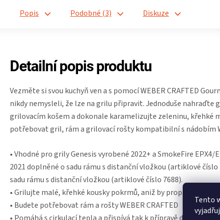
Popis
Podobné (3)
Diskuze
Detailní popis produktu
Vezměte si svou kuchyň ven a s pomocí WEBER CRAFTED Gourmet
nikdy nemysleli, že lze na grilu připravit. Jednoduše nahraďte
grilovacím košem a dokonale karamelizujte zeleninu, křehké 
potřebovat gril, rám a grilovací rošty kompatibilní s nádo
• Vhodné pro grily Genesis vyrobené 2022+ a SmokeFire EPX4/E
2021 doplněné o sadu rámu s distanční vložkou (artiklové číslo
sadu rámu s distanční vložkou (artiklové číslo 7688).
• Grilujte malé, křehké kousky pokrmů, aniž by propadly rošte
Tento 
• Budete potřebovat rám a rošty WEBER CRAFTED
vyjadřu
• Pomáhá s cirkulací tepla a přispívá tak k přípravě dokonale g