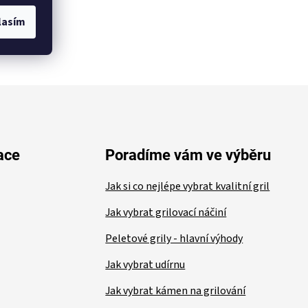
lasím
ace
Poradíme vám ve výběru
Jak si co nejlépe vybrat kvalitní gril
Jak vybrat grilovací náčiní
Peletové grily - hlavní výhody
Jak vybrat udírnu
Jak vybrat kámen na grilování