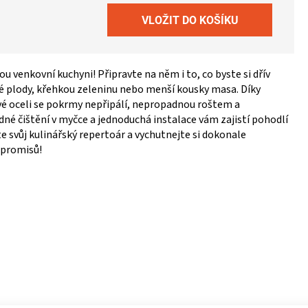
u venkovní kuchyni! Připravte na něm i to, co byste si dřív
é plody, křehkou zeleninu nebo menší kousky masa. Díky
vé oceli se pokrmy nepřipálí, nepropadnou roštem a
é čištění v myčce a jednoduchá instalace vám zajistí pohodlí
e svůj kulinářský repertoár a vychutnejte si dokonale
mpromisů!