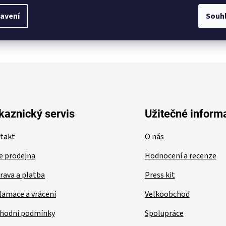
avení
Souh
ením WEBER CRAFTED
kaznický servis
Užitečné inform
takt
O nás
e prodejna
Hodnocení a recenze
rava a platba
Press kit
lamace a vrácení
Velkoobchod
hodní podmínky
Spolupráce