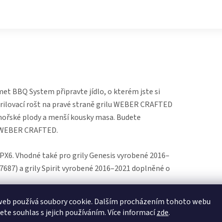
 BBQ System připravte jídlo, o kterém jste si
 grilovací rošt na pravé straně grilu WEBER CRAFTED
mořské plody a menší kousky masa. Budete
bím WEBER CRAFTED.
PX6. Vhodné také pro grily Genesis vyrobené 2016–
 7687) a grily Spirit vyrobené 2016–2021 doplněné o
m
web používá soubory cookie. Dalším procházením tohoto webu
jete souhlas s jejich používáním. Více informací
zde
.
rilované zeleniny