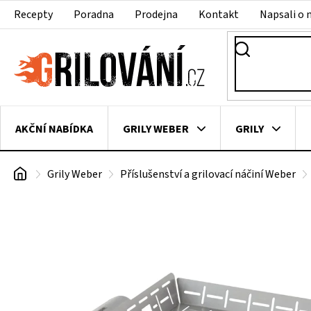
Přejít
Recepty
Poradna
Prodejna
Kontakt
Napsali o 
na
obsah
AKČNÍ NABÍDKA
GRILY WEBER
GRILY
Domů
Grily Weber
Příslušenství a grilovací náčiní Weber
VAKUOVAČKY
LEDNICE NA ZRÁNÍ MASA
VEN