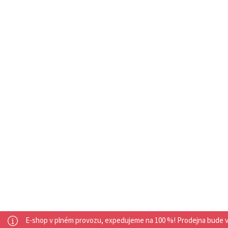
E-shop v plném provozu, expedujeme na 100 %! Prodejna bude ve dn