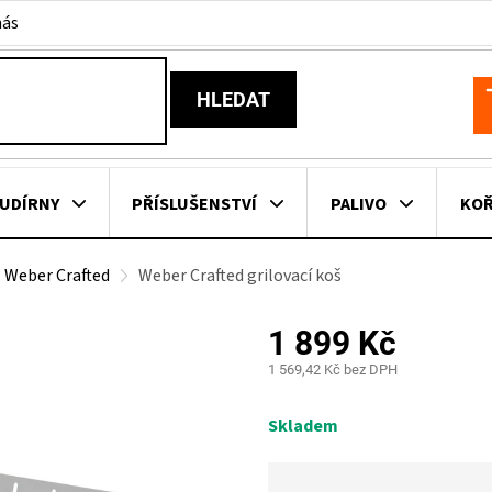
nás
HLEDAT
N
K
UDÍRNY
PŘÍSLUŠENSTVÍ
PALIVO
KOŘ
Weber Crafted
Weber Crafted grilovací koš
KOVNÍ KUCHYNĚ
KNIHY O GRILOVÁNÍ
HAVAJSKÉ KOŠ
1 899 Kč
ZNAČKY
1 569,42 Kč bez DPH
Měrná
cena:
Skladem