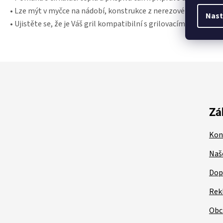
• Lze mýt v myčce na nádobí, konstrukce z nerezové oceli
Nast
• Ujistěte se, že je Váš gril kompatibilní s grilovacím vybav
Z
á
p
a
t
Zá
í
Kon
Naš
Dop
Rek
Obc