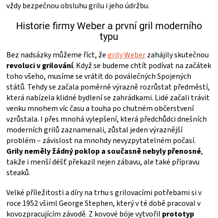
PALIVO
vždy bezpečnou obsluhu grilu i jeho údržbu.
Historie firmy Weber a první gril moderního
KOŘENÍ
typu
A
Bez nadsázky můžeme říct, že
grily Weber
zahájily skutečnou
revoluci v grilování
. Když se budeme chtít podívat na začátek
toho všeho, musíme se vrátit do poválečných Spojených
OMÁČKY
států. Tehdy se začala poměrně výrazně rozrůstat předměstí,
která nabízela klidné bydlení se zahrádkami. Lidé začali trávit
NÁDOBÍ
venku mnohem víc času a touha po chutném občerstvení
vzrůstala. I přes mnohá vylepšení, která předchůdci dnešních
moderních grilů zaznamenali, zůstal jeden výraznější
LODGE
problém – závislost na mnohdy nevyzpytatelném počasí.
Grily neměly žádný poklop a současně nebyly přenosné
,
VAKUOVAČKY
takže i menší déšť překazil nejen zábavu, ale také přípravu
steaků.
LEDNICE
Velké příležitosti a díry na trhu s grilovacími potřebami si v
roce 1952 všiml George Stephen, který v té době pracoval v
NA
kovozpracujícím závodě. Z kovové bóje vytvořil
prototyp