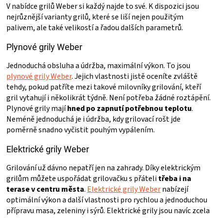
V nabídce grilů Weber si každý najde to své. K dispozici jsou
nejrůznější varianty grilů, které se liší nejen použitým
palivem, ale také velikostí a řadou dalších parametrů.
Plynové grily Weber
Jednoduchá obsluha a údržba, maximální výkon. To jsou
plynové grily Weber
. Jejich vlastnosti jistě oceníte zvláště
tehdy, pokud patříte mezi takové milovníky grilování, kteří
gril vytahují i několikrát týdně. Není potřeba žádné roztápění.
Plynové grily mají
hned po zapnutí potřebnou teplotu
.
Neméně jednoduchá je i údržba, kdy grilovací rošt jde
poměrně snadno vyčistit pouhým vypálením.
Elektrické grily Weber
Grilování už dávno nepatří jen na zahrady. Díky elektrickým
grilům můžete uspořádat grilovačku s přáteli
třeba i na
terase v centru města
.
Elektrické grily Weber
nabízejí
optimální výkon a další vlastnosti pro rychlou a jednoduchou
přípravu masa, zeleniny i sýrů. Elektrické grily jsou navíc zcela