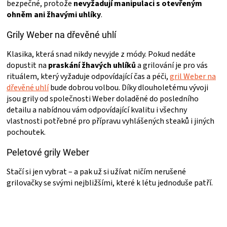
bezpečné, protože
nevyžadují manipulaci s otevřeným
ohněm ani žhavými uhlíky
.
Grily Weber na dřevěné uhlí
Klasika, která snad nikdy nevyjde z módy. Pokud nedáte
dopustit na
praskání žhavých uhlíků
a grilování je pro vás
rituálem, který vyžaduje odpovídající čas a péči,
gril Weber na
dřevěné uhlí
bude dobrou volbou. Díky dlouholetému vývoji
jsou grily od společnosti Weber doladěné do posledního
detailu a nabídnou vám odpovídající kvalitu i všechny
vlastnosti potřebné pro přípravu vyhlášených steaků i jiných
pochoutek.
Peletové grily Weber
Stačí si jen vybrat – a pak už si užívat ničím nerušené
grilovačky se svými nejbližšími, které k létu jednoduše patří.
Ř