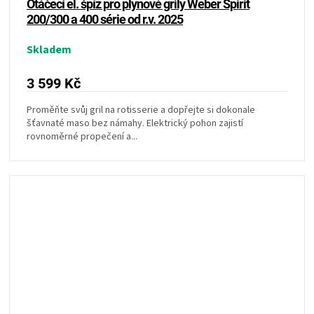
Otáčecí el. špíz pro plynové grily Weber Spirit
200/300 a 400 série od r.v. 2025
Skladem
3 599 Kč
Proměňte svůj gril na rotisserie a dopřejte si dokonale
šťavnaté maso bez námahy. Elektrický pohon zajistí
rovnoměrné propečení a...