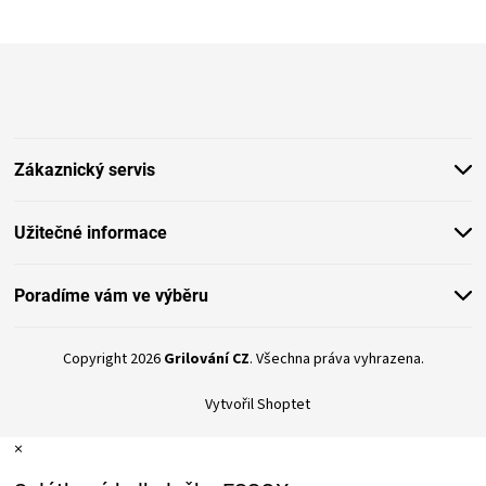
ý
p
i
Z
s
á
u
p
a
t
Zákaznický servis
í
Užitečné informace
Poradíme vám ve výběru
Copyright 2026
Grilování CZ
. Všechna práva vyhrazena.
Vytvořil Shoptet
×