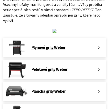
Všechny hořáky musí fungovat a ventily těsnit. Vždy probíhá
série speciálních testů v rámci standardu
ZERO DEFECT
. Ten
zajišťuje, že z továrny odejdou opravdu jen grily, které něco
vydrží.
Plynové grily Weber
Peletové grily Weber
Plancha grily Weber