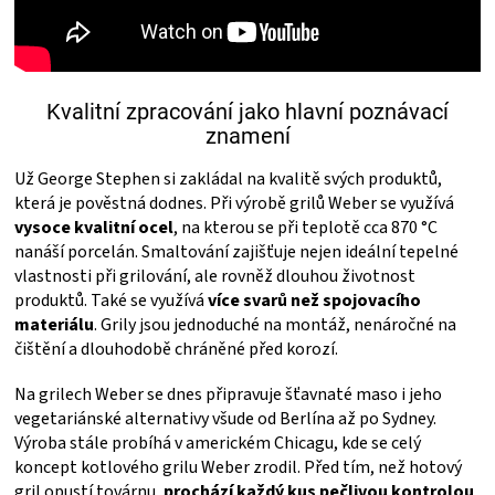
KOŠILE
VÍNO
Kvalitní zpracování jako hlavní poznávací
DÁRKOVÉ
znamení
Už George Stephen si zakládal na kvalitě svých produktů,
POUKAZY
která je pověstná dodnes. Při výrobě grilů Weber se využívá
vysoce kvalitní ocel
, na kterou se při teplotě cca 870 °C
ZNAČKY
nanáší porcelán. Smaltování zajišťuje nejen ideální tepelné
vlastnosti při grilování, ale rovněž dlouhou životnost
produktů. Také se využívá
více svarů než spojovacího
MĚNA
materiálu
. Grily jsou jednoduché na montáž, nenáročné na
čištění a dlouhodobě chráněné před korozí.
(CZK)
Na grilech Weber se dnes připravuje šťavnaté maso i jeho
vegetariánské alternativy všude od Berlína až po Sydney.
PŘIHLÁŠENÍ
Výroba stále probíhá v americkém Chicagu, kde se celý
koncept kotlového grilu Weber zrodil. Před tím, než hotový
gril opustí továrnu,
prochází každý kus pečlivou kontrolou
.