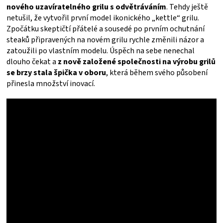
nového uzavíratelného grilu s odvětráváním
. Tehdy ještě
ZRÁNÍ
netušil, že vytvořil první model ikonického „kettle“ grilu.
Zpočátku skeptičtí přátelé a sousedé po prvním ochutnání
steaků připravených na novém grilu rychle změnili názor a
MASA
zatoužili po vlastním modelu. Úspěch na sebe nenechal
dlouho čekat a
z nově založené společnosti na výrobu grilů
VENKOVNÍ
se brzy stala špička v oboru
, která během svého působení
přinesla množství inovací.
KUCHYNĚ
KNIHY
O
GRILOVÁNÍ
HAVAJSKÉ