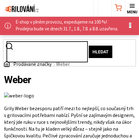
Přejít
NÁKUPNÍ
na
obsah
E-shop v plném provozu, expedujeme na 100 %!
KOŠÍK
AKČNÍ
Prodejna bude ve dnech 31.7., 1.8., 7.8. a 8.8. uzavřena.
NABÍDKA
HLEDAT
GRILY
Domů
Prodávané značky
Weber
WEBER
Weber
GRILY
UDÍRNY
Grily Weber bezesporu patří mezi to nejlepší, co současný trh
s grilovacími potřebami nabízí. Pyšní se zajímavým designem,
který jde ruku v ruce s nejnovějšími trendy, nikdy však na úkor
PŘÍSLUŠENSTVÍ
funkčnosti. Na tu je kladen velký důraz – stejně jako na
špičkovou kvalitu. Pečlivé zpracování zaručuje jednoduchou a