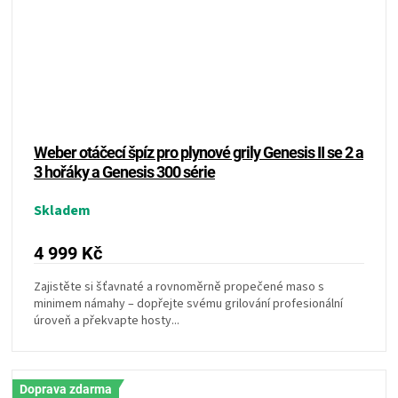
Weber otáčecí špíz pro plynové grily Genesis II se 2 a
3 hořáky a Genesis 300 série
Skladem
4 999 Kč
Zajistěte si šťavnaté a rovnoměrně propečené maso s
minimem námahy – dopřejte svému grilování profesionální
úroveň a překvapte hosty...
Doprava zdarma