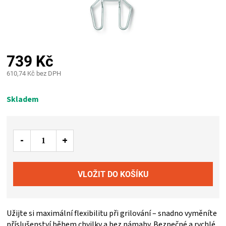
PALIVO
KOŘENÍ
A
739 Kč
610,74 Kč bez DPH
OMÁČKY
Měrná
cena:
Skladem
NÁDOBÍ
LODGE
VAKUOVAČKY
LEDNICE
Užijte si maximální flexibilitu při grilování – snadno vyměníte
NA
příslušenství během chvilky a bez námahy. Bezpečné a rychlé