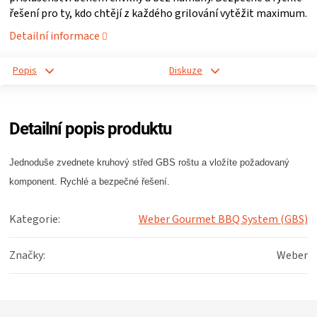
řešení pro ty, kdo chtějí z každého grilování vytěžit maximum.
ZRÁNÍ
Detailní informace
MASA
Popis
Diskuze
VENKOVNÍ
Detailní popis produktu
KUCHYNĚ
Jednoduše zvednete kruhový střed GBS roštu a vložíte požadovaný
KNIHY
komponent. Rychlé a bezpečné řešení.
O
Kategorie
:
Weber Gourmet BBQ System (GBS)
GRILOVÁNÍ
Značky
:
Weber
HAVAJSKÉ
Z