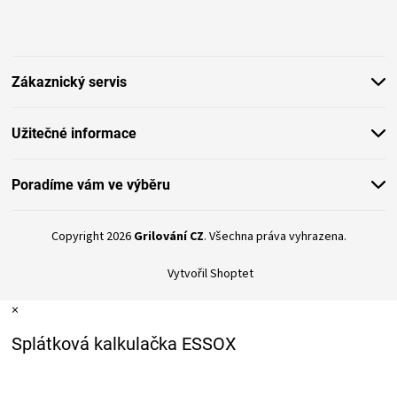
á
KOŠILE
p
a
VÍNO
t
Zákaznický servis
í
DÁRKOVÉ
Užitečné informace
POUKAZY
Poradíme vám ve výběru
ZNAČKY
Copyright 2026
Grilování CZ
. Všechna práva vyhrazena.
MĚNA
Vytvořil Shoptet
(CZK)
×
PŘIHLÁŠENÍ
Splátková kalkulačka ESSOX