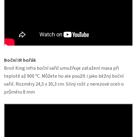
Boční IR hořák
Broil King infra boční vařič umožňuje zatažení masa při
teplotě až 900 ºC. Můžete ho ale použít i jako běžný boční
vařič. Rozměry 24,5 x 30,3 cm. Silný rošt z nerezové oceli o
průměru 8 mm