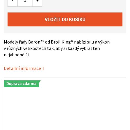
ZRÁNÍ
MASA
VENKOVNÍ
Modely řady Baron ™ od Broil King® nabízí sílu a výkon
v různých velikostech tak, aby si každý vybral ten
nejvhodnější.
KUCHYNĚ
Detailní informace
KNIHY
Doprava zdarma
O
GRILOVÁNÍ
HAVAJSKÉ