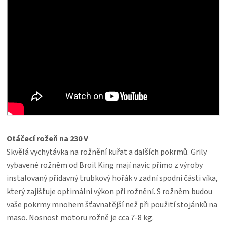
Otáčecí rožeň na 230 V
Skvělá vychytávka na rožnění kuřat a dalších pokrmů. Grily
vybavené rožněm od Broil King mají navíc přímo z výroby
instalovaný přídavný trubkový hořák v zadní spodní části víka,
který zajišťuje optimální výkon při rožnění. S rožněm budou
vaše pokrmy mnohem šťavnatější než při použití stojánků na
maso. Nosnost motoru rožně je cca 7-8 kg.