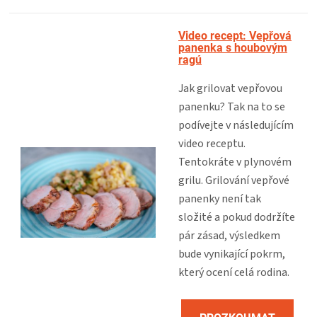
Video recept: Vepřová
panenka s houbovým
ragú
Jak grilovat vepřovou
panenku? Tak na to se
podívejte v následujícím
video receptu.
Tentokráte v plynovém
grilu.
Grilování vepřové
panenky není tak
složité a pokud dodržíte
pár zásad, výsledkem
bude vynikající pokrm,
který ocení celá rodina.