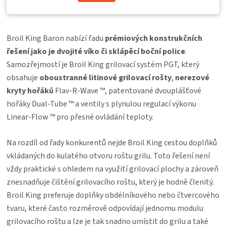
Broil King Baron nabízí řadu
prémiových konstrukčních
řešení jako je dvojité víko či sklápěcí boční police
.
Samozřejmostí je Broil King grilovací systém PGT, který
obsahuje
oboustranné litinové grilovací rošty
,
nerezové
kryty hořáků
Flav-R-Wave ™, patentované dvouplášťové
hořáky Dual-Tube ™ a ventily s plynulou regulací výkonu
Linear-Flow ™ pro přesné ovládání teploty.
Na rozdíl od řady konkurentů nejde Broil King cestou doplňků
vkládaných do kulatého otvoru roštu grilu. Toto řešení není
vždy praktické s ohledem na využití grilovací plochy a zároveň
znesnadňuje čištění grilovacího roštu, který je hodně členitý.
Broil King preferuje doplňky obdélníkového nebo čtvercového
tvaru, které často rozměrově odpovídají jednomu modulu
grilovacího roštu a lze je tak snadno umístit do grilu a také