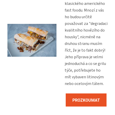
klasického amerického
fast foodu. Mnozí z vás
ho budou určitě
považovat za "degradaci
kvalitního hovězího do
housky", nicméně na
druhou stranu musím
říct, že je to fakt dobrý!
Jeho příprava je velmi
jednoduchá a co se grilu
týče, potřebujete ho
mít vybaven litinovým
nebo ocelovým tálem.
PROZKOUMAT
RECEPT