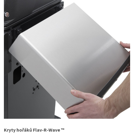
Kryty hořáků Flav-R-Wave ™