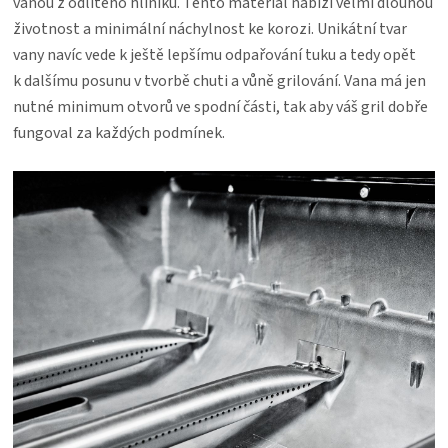
vanou z odlitého hliníku. Tento materiál nabízí velmi dlouhou
životnost a minimální náchylnost ke korozi. Unikátní tvar
vany navíc vede k ještě lepšímu odpařování tuku a tedy opět
k dalšímu posunu v tvorbě chuti a vůně grilování. Vana má jen
nutné minimum otvorů ve spodní části, tak aby váš gril dobře
fungoval za každých podmínek.