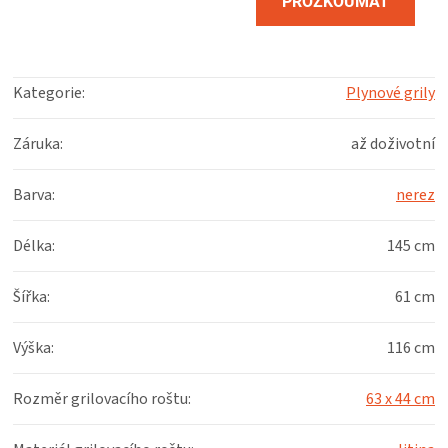
PROZKOUMAT
RECEPT
Kategorie
:
Plynové grily
Záruka
:
až doživotní
Barva
:
nerez
Délka
:
145 cm
Šířka
:
61 cm
Výška
:
116 cm
Rozměr grilovacího roštu
:
63 x 44 cm