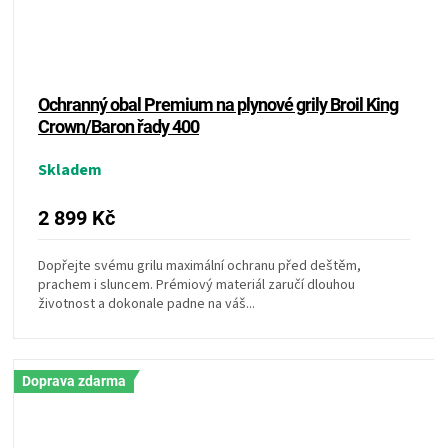
KOŠILE
VÍNO
Ochranný obal Premium na plynové grily Broil King
DÁRKOVÉ
Crown/Baron řady 400
POUKAZY
Skladem
2 899 Kč
ZNAČKY
Dopřejte svému grilu maximální ochranu před deštěm,
MĚNA
prachem i sluncem. Prémiový materiál zaručí dlouhou
životnost a dokonale padne na váš...
(CZK)
PŘIHLÁŠENÍ
Doprava zdarma