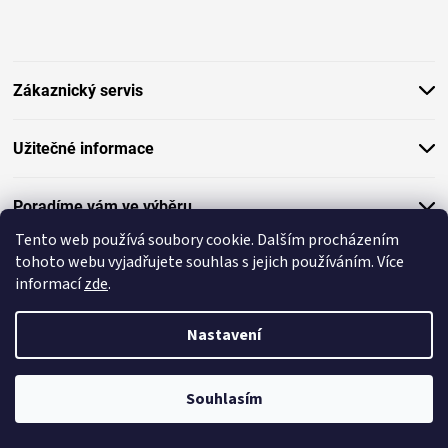
á
p
a
t
Zákaznický servis
í
Užitečné informace
Poradíme vám ve výběru
Tento web používá soubory cookie. Dalším procházením
tohoto webu vyjadřujete souhlas s jejich používáním. Více
Copyright 2026
Grilování CZ
. Všechna práva vyhrazena.
informací
zde
.
Vytvořil Shoptet
Nastavení
×
Splátková kalkulačka ESSOX
Souhlasím