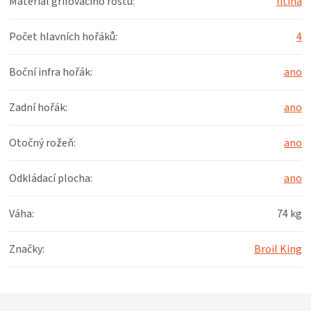
Materiál grilovacího roštu
:
litina
Počet hlavních hořáků
:
4
Boční infra hořák
:
ano
Zadní hořák
:
ano
Otočný rožeň
:
ano
Odkládací plocha
:
ano
Váha
:
74 kg
Značky
:
Broil King
Z