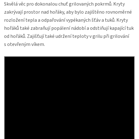
Skvělá věc pro dokonalou chuť grilovaných pokrmů. Kryty
zakrývají prostor nad hořáky, aby bylo zajištěno rovnoměrné
rozložení tepla a odpařování vypékaných šťáv a tuků. Kryty
hořáků také zabraňují popálení nádobí a odstiňují kapající tuk
od hořáků. Zajišťují také udržení teploty v grilu při grilování
s otevřeným víkem.