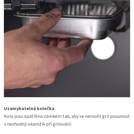
Uzamykatelná kolečka
Kola jsou opatřena zámkem tak, aby se nemohl gril posunout
v nevhodný okamžik při grilování.