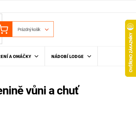
ÁKUPNÍ
Prázdný košík
OŠÍK
ENÍ A OMÁČKY
NÁDOBÍ LODGE
ILE
VÍNO
DÁRKOVÉ POUKAZY
enině vůni a chuť