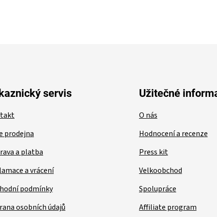
v
l
á
d
a
c
í
p
r
v
kaznický servis
Užitečné inform
k
y
takt
O nás
v
ý
e prodejna
Hodnocení a recenze
p
i
rava a platba
Press kit
s
u
lamace a vrácení
Velkoobchod
hodní podmínky
Spolupráce
rana osobních údajů
Affiliate program