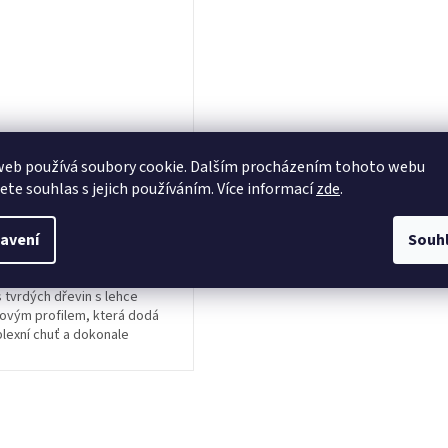
pelety Traeger -
web používá soubory cookie. Dalším procházením tohoto webu
end, 9 kg
jete souhlas s jejich používáním. Více informací
zde
.
 nedostupné
avení
Souh
tvrdých dřevin s lehce
ovým profilem, která dodá
exní chuť a dokonale
zeleninu i...
O