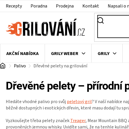
Přejít
Recepty
Poradna
Prodejna
Kontakt
Napsali o 
na
obsah
AKČNÍ NABÍDKA
GRILY WEBER
GRILY
Domů
Palivo
Dřevěné pelety na grilování
VAKUOVAČKY
LEDNICE NA ZRÁNÍ MASA
VEN
Dřevěné pelety – přírodní p
Hledáte vhodné palivo pro svůj
peletový gril
? V naší nabídce n
běžně dostupných i exotických dřevin, které masu dodají tu spr
Vyzkoušejte třeba pelety značek
Treager
, Mear Mountain BBQ a
provoněných jemnou whisky. Uvidíte sami, že na tenhle kuliná