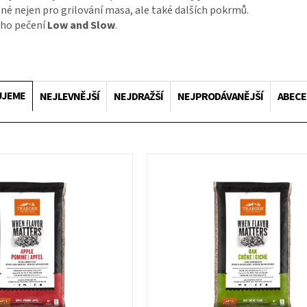
ené nejen pro grilování masa, ale také dalších pokrmů.
ého pečení
Low and Slow
.
UJEME
NEJLEVNĚJŠÍ
NEJDRAŽŠÍ
NEJPRODÁVANĚJŠÍ
ABEC