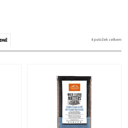
4
položek celkem
EDNĚ