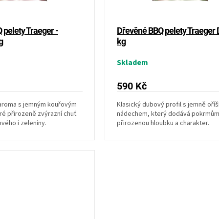
pelety Traeger -
Dřevěné BBQ pelety Traeger 
g
kg
Skladem
590 Kč
aroma s jemným kouřovým
Klasický dubový profil s jemně oř
é přirozeně zvýrazní chuť
nádechem, který dodává pokrmů
vého i zeleniny.
přirozenou hloubku a charakter.