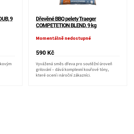
DUB, 9
Dřevěné BBQ pelety Traeger
COMPETETION BLEND, 9 kg
Momentálně nedostupné
590 Kč
íškovým
Vyvážená směs dřeva pro soutěžní úroveň
m
grilování – dává komplexní kouřové tóny,
které ocení i nároční zákazníci.