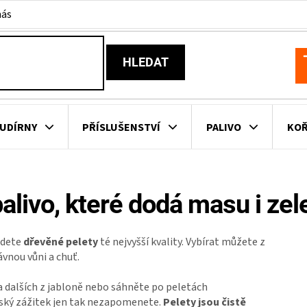
nás
HLEDAT
N
K
UDÍRNY
PŘÍSLUŠENSTVÍ
PALIVO
KOŘ
KOVNÍ KUCHYNĚ
KNIHY O GRILOVÁNÍ
HAVAJSKÉ KOŠ
alivo, které dodá masu i zel
ZNAČKY
ajdete
dřevěné pelety
té nejvyšší kvality. Vybírat můžete z
ávnou vůni a chuť.
 dalších z jabloně nebo sáhněte po peletách
řský zážitek jen tak nezapomenete.
Pelety jsou čistě