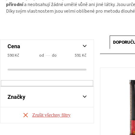
přírodní
a neobsahují žádné umělé vůně ani jiné látky. Jsou urč
Díky svým vlastnostem jsou velmi oblíbené pro metodu dlouh
Ř
a
P
DOPORUČ
z
Cena
o
e
s
590
Kč
591
Kč
n
t
í
r
V
p
a
ý
r
n
p
o
n
i
d
í
s
Značky
u
p
p
k
a
r
t
n
o
ů
e
d
l
u