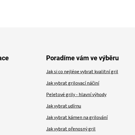
ace
Poradíme vám ve výběru
Jak si co nejlépe vybrat kvalitní gril
Jak vybrat grilovací náčiní
Peletové grily - hlavní výhody
Jak vybrat udírnu
Jak vybrat kámen na grilování
Jak vybrat přenosný gril