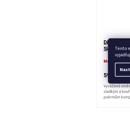
Dřevěné BBQ 
Tento 
Signature Bl
vyjadřu
Momentálně
Nast
590 Kč
Vyvážená směs 
sladkým a kouř
pokrmům kompl
podtrhne maso, 