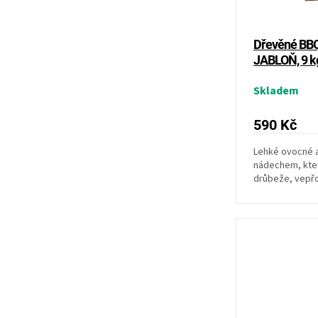
k
t
ů
Dřevěné BBQ 
JABLOŇ, 9 k
Skladem
590 Kč
Lehké ovocné 
nádechem, kter
drůbeže, vepřo