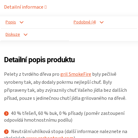
Detailní informace
ZRÁNÍ
Popis
Podobné (4)
MASA
Diskuze
VENKOVNÍ
Detailní popis produktu
KUCHYNĚ
Pelety z tvrdého dřeva pro
gril SmokeFire
byly pečlivě
KNIHY
vyrobeny tak, aby dodaly pokrmu nejlepší chuť. Byly
připraveny tak, aby zvýraznily chuť Vašeho jídla bez dalších
O
přísad, pouze s jedinečnou chutí jídla grilovaného na dřevě.
GRILOVÁNÍ
40 % třešeň, 60 % buk, 0 % přísady (poměr zastoupení
odpovídá hmotnostnímu podílu)
HAVAJSKÉ
Neutrální uhlíková stopa (další informace naleznete na