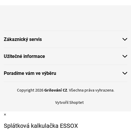
Z
á
p
a
t
Zákaznický servis
í
Užitečné informace
Poradíme vám ve výběru
Copyright 2026
Grilování CZ
. Všechna práva vyhrazena.
Vytvořil Shoptet
×
Splátková kalkulačka ESSOX