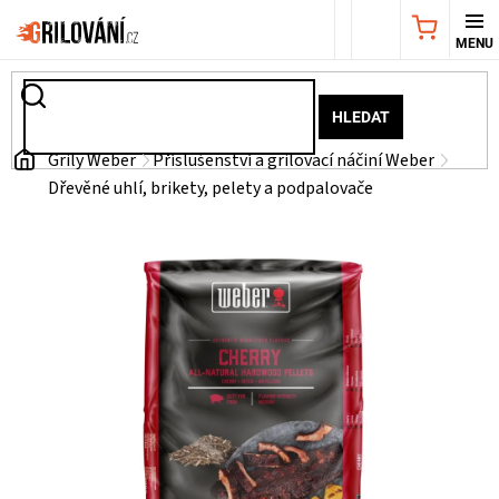
Přejít
NÁKUPNÍ
na
obsah
KOŠÍK
AKČNÍ
HLEDAT
NABÍDKA
Domů
Grily Weber
Příslušenství a grilovací náčiní Weber
Dřevěné uhlí, brikety, pelety a podpalovače
GRILY
WEBER
GRILY
UDÍRNY
PŘÍSLUŠENSTVÍ