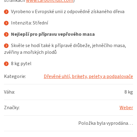
stránkách
www.carbontrust.com
)
KOŠILE
Vyrobeno v Evropské unii z odpovědně získaného dřeva
VÍNO
Intenzita: Střední
Nejlepší pro přípravu vepřového masa
DÁRKOVÉ
Skvěle se hodí také k přípravě drůbeže, jehněčího masa,
POUKAZY
zvěřiny a mořských plodů
8 kg pytel
ZNAČKY
Kategorie
:
Dřevěné uhlí, brikety, pelety a podpalovače
MĚNA
Váha
:
8 kg
(CZK)
Značky
:
Weber
PŘIHLÁŠENÍ
Položka byla vyprodána…