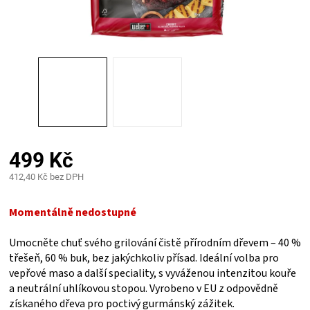
PALIVO
KOŘENÍ
A
OMÁČKY
NÁDOBÍ
499 Kč
412,40 Kč bez DPH
LODGE
Měrná
cena:
Momentálně nedostupné
VAKUOVAČKY
Umocněte chuť svého grilování čistě přírodním dřevem – 40 %
třešeň, 60 % buk, bez jakýchkoliv přísad. Ideální volba pro
LEDNICE
vepřové maso a další speciality, s vyváženou intenzitou kouře
a neutrální uhlíkovou stopou. Vyrobeno v EU z odpovědně
NA
získaného dřeva pro poctivý gurmánský zážitek.