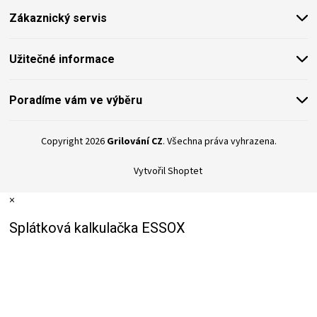
t
KOŠILE
Zákaznický servis
í
VÍNO
Užitečné informace
DÁRKOVÉ
Poradíme vám ve výběru
POUKAZY
Copyright 2026
Grilování CZ
. Všechna práva vyhrazena.
ZNAČKY
Vytvořil Shoptet
MĚNA
×
Splátková kalkulačka ESSOX
(CZK)
PŘIHLÁŠENÍ