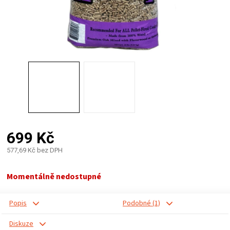
PALIVO
KOŘENÍ
A
OMÁČKY
NÁDOBÍ
699 Kč
LODGE
577,69 Kč bez DPH
Měrná
VAKUOVAČKY
cena:
Momentálně nedostupné
LEDNICE
Popis
Podobné (1)
NA
Diskuze