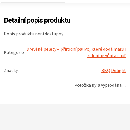
ZRÁNÍ
Detailní popis produktu
MASA
Popis produktu není dostupný
VENKOVNÍ
Dřevěné pelety – přírodní palivo, které dodá masu i
Kategorie
:
KUCHYNĚ
zelenině vůni a chuť
Značky
:
BBQ Delight
KNIHY
Položka byla vyprodána…
O
GRILOVÁNÍ
Z
á
HAVAJSKÉ
p
a