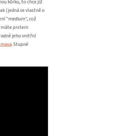
u kůrku, to chce již
ak (jedná se vlastně o
ení "medium", což
ak máte prstem
radně jeho vnitřní
y masa
. Stupně