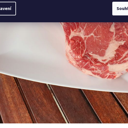
avení
Souh