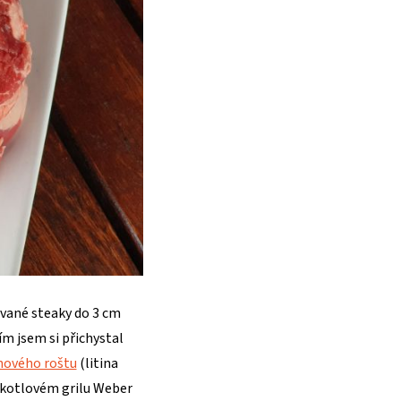
lované steaky do 3 cm
ím jsem si přichystal
inového roštu
(litina
m kotlovém grilu Weber