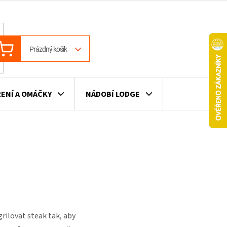
ÁKUPNÍ
Prázdný košík
OŠÍK
ENÍ A OMÁČKY
NÁDOBÍ LODGE
ILE
VÍNO
DÁRKOVÉ POUKAZY
grilovat steak tak, aby