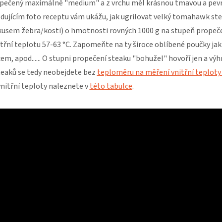
ropečený maximálně "medium" a z vrchu měl krásnou tmavou a pevno
edujícím foto receptu vám ukážu, jak ugrilovat velký tomahawk ste
 kusem žebra/kosti) o hmotnosti rovných 1000 g na stupeň propeč
třní teplotu 57-63 °C. Zapomeňte na ty široce oblíbené poučky j
em, apod...... O stupni propečení steaku "bohužel" hovoří jen a výh
steaků se tedy neobejdete bez
teploměru na měření vnitřní teplot
vnitřní teploty naleznete v
této tabulce
.