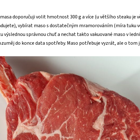
asa doporučuji volit hmotnost 300 g a více (u většího steaku je vě
adujete), vybírat maso s dostatečným mramorováním (míra tuku ve
tu výslednou správnou chuť a nechat takto vakuované maso v lednic
ozuměj do konce data spotřeby. Maso potřebuje vyzrát, ale o tom je