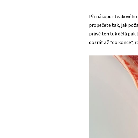
Při nákupu steakového m
propečete tak, jak pož
právě ten tuk dělá pak 
dozrát až "do konce", r