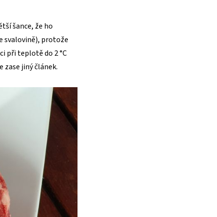
tší šance, že ho
 svalovině), protože
i při teplotě do 2 °C
 zase jiný článek.