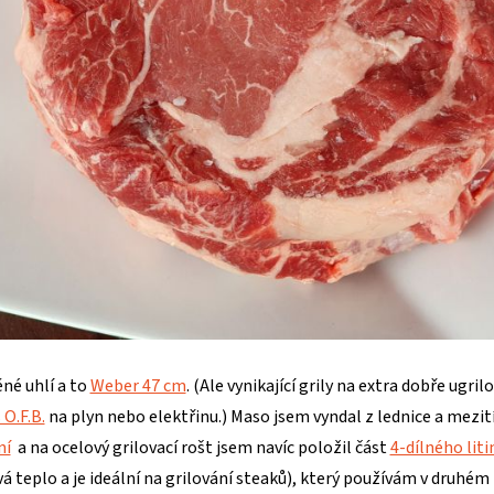
ěné uhlí a to
Weber 47 cm
. (Ale vynikající grily na extra dobře ugri
O.F.B.
na plyn nebo elektřinu.) Maso jsem vyndal z lednice a mezit
ní
a na ocelový grilovací rošt jsem navíc položil část
4-dílného lit
á teplo a je ideální na grilování steaků), který používám v druhé