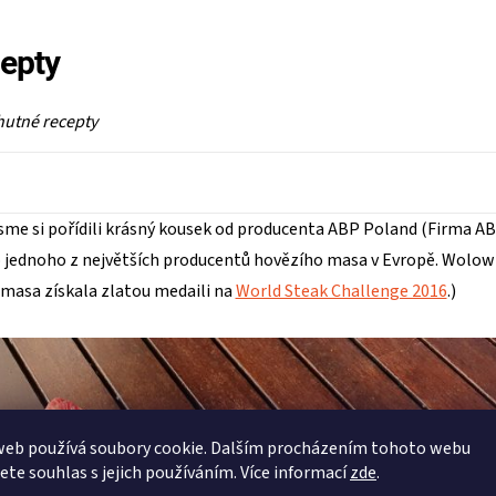
epty
hutné recepty
sme si pořídili krásný kousek od producenta ABP Poland (Firma ABP
 o jednoho z největších producentů hovězího masa v Evropě. Wolowi
masa získala zlatou medaili na
World Steak Challenge 2016
.)
web používá soubory cookie. Dalším procházením tohoto webu
jete souhlas s jejich používáním. Více informací
zde
.