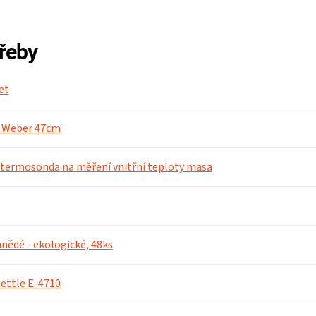
třeby
et
lu Weber 47cm
 termosonda na měření vnitřní teploty masa
nědé - ekologické, 48ks
Kettle E-4710