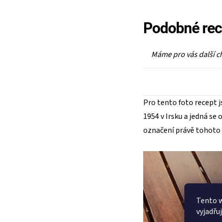
Podobné rec
Máme pro vás další c
Pro tento foto recept j
1954 v Irsku a jedná se
označení právě tohoto 
Tento 
vyjadřu