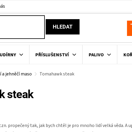
nás
HLEDAT
N
K
UDÍRNY
PŘÍSLUŠENSTVÍ
PALIVO
KOŘ
í a jehněčí maso
Tomahawk steak
KOVNÍ KUCHYNĚ
KNIHY O GRILOVÁNÍ
HAVAJSKÉ KOŠ
 steak
ZNAČKY
zn. propečený tak, jak bych chtěl je pro mnoho lidí velká věda. A u