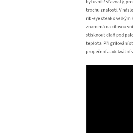
byl uvnitř šťavnatý, p
trochu znalostí. V násl
rib-eye steak s velkým
znamená na cílovou vni
stisknout dlaň pod palc
teplota. Při grilování 
propečení a adekvátní 