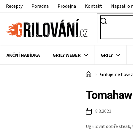
Přejít
Recepty
Poradna
Prodejna
Kontakt
Napsali o 
na
obsah
AKČNÍ NABÍDKA
GRILY WEBER
GRILY
Domů
Grilujeme hověz
VAKUOVAČKY
LEDNICE NA ZRÁNÍ MASA
VEN
Tomahawk
8.3.2021
Ugrilovat dobře steak, t