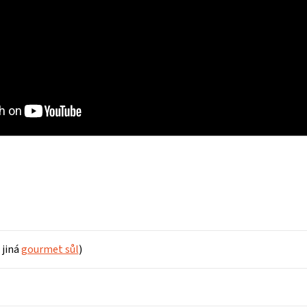
 jiná
gourmet sůl
)