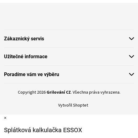
Z
á
p
a
t
Zákaznický servis
í
Užitečné informace
Poradíme vám ve výběru
Copyright 2026
Grilování CZ
. Všechna práva vyhrazena.
Vytvořil Shoptet
×
Splátková kalkulačka ESSOX