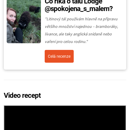
Co říká o tálu Lodge
@spokojena_s_malem?
"
Litinový tál používám hlavně na přípravu
většího množství najednou – bramboráky,
lívance, ale taky anglická snídaně nebo
vaření pro celou rodinu.
"
Celá recenze
Video recept