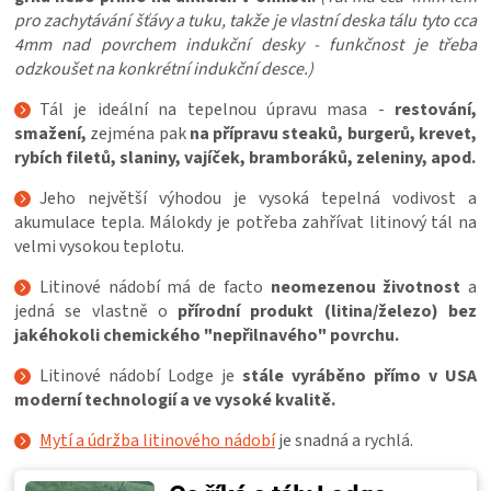
pro zachytávání šťávy a tuku, takže je vlastní deska tálu tyto cca
4mm nad povrchem indukční desky - funkčnost je třeba
odzkoušet na konkrétní indukční desce.)
Tál je ideální na tepelnou úpravu masa -
restování,
smažení,
zejména pak
na přípravu steaků, burgerů, krevet,
rybích filetů, slaniny, vajíček, bramboráků, zeleniny, apod.
Jeho největší výhodou je vysoká tepelná vodivost a
akumulace tepla. Málokdy je potřeba zahřívat litinový tál na
velmi vysokou teplotu.
Litinové nádobí má de facto
neomezenou životnost
a
jedná se vlastně o
přírodní produkt (litina/železo) bez
jakéhokoli chemického "nepřilnavého" povrchu.
Litinové nádobí Lodge je
stále vyráběno přímo v USA
moderní technologií a ve vysoké kvalitě.
Mytí a údržba litinového nádobí
je snadná a rychlá.