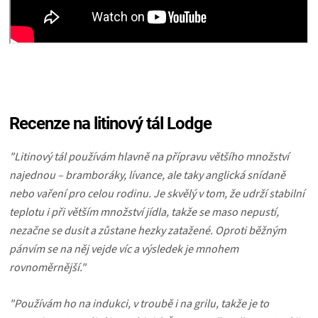
Recenze na litinový tál Lodge
"Litinový tál používám hlavně na přípravu většího množství
najednou – bramboráky, lívance, ale taky anglická snídaně
nebo vaření pro celou rodinu.
Je skvělý v tom, že udrží stabilní
teplotu i při větším množství jídla, takže se maso nepustí,
nezačne se dusit a zůstane hezky zatažené. Oproti běžným
pánvím se na něj vejde víc a výsledek je mnohem
rovnoměrnější."
"Používám ho na indukci, v troubě i na grilu, takže je to