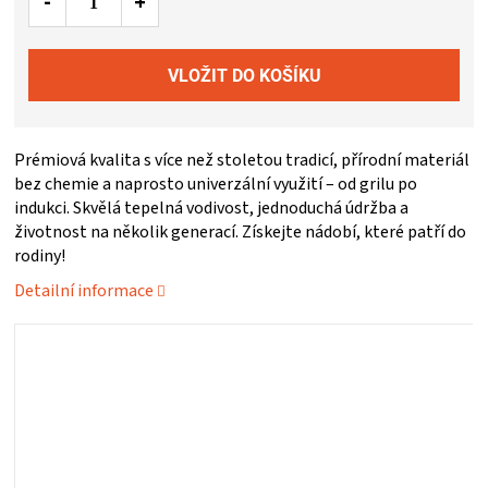
ZRÁNÍ
MASA
VENKOVNÍ
Prémiová kvalita s více než stoletou tradicí, přírodní materiál
bez chemie a naprosto univerzální využití – od grilu po
indukci. Skvělá tepelná vodivost, jednoduchá údržba a
KUCHYNĚ
životnost na několik generací. Získejte nádobí, které patří do
rodiny!
KNIHY
Detailní informace
O
GRILOVÁNÍ
HAVAJSKÉ