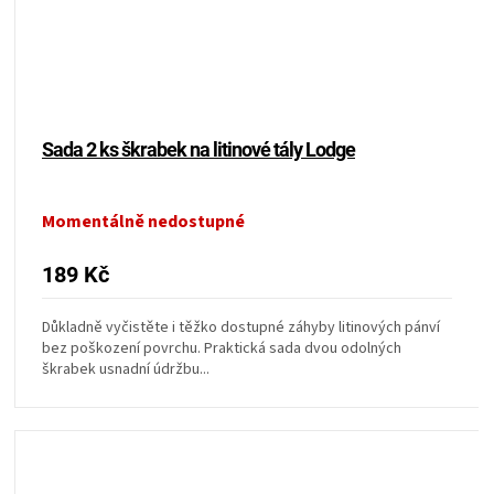
KOŠILE
VÍNO
DÁRKOVÉ
Sada 2 ks škrabek na litinové tály Lodge
POUKAZY
Momentálně nedostupné
ZNAČKY
189 Kč
MĚNA
Důkladně vyčistěte i těžko dostupné záhyby litinových pánví
bez poškození povrchu. Praktická sada dvou odolných
(CZK)
škrabek usnadní údržbu...
PŘIHLÁŠENÍ