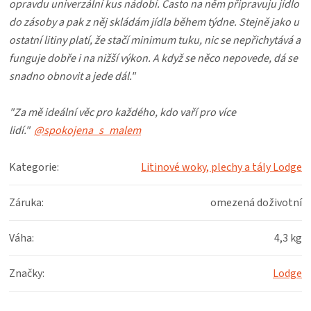
opravdu univerzální kus nádobí. Často na něm připravuju jídlo
do zásoby a pak z něj skládám jídla během týdne.
Stejně jako u
ostatní litiny platí, že stačí minimum tuku, nic se nepřichytává a
funguje dobře i na nižší výkon. A když se něco nepovede, dá se
snadno obnovit a jede dál."
"Za mě ideální věc pro každého, kdo vaří pro více
lidí."
@spokojena_s_malem
Kategorie
:
Litinové woky, plechy a tály Lodge
Záruka
:
omezená doživotní
Váha
:
4,3 kg
Značky
:
Lodge