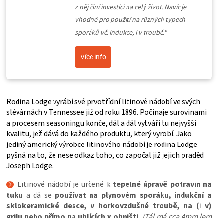
z něj činí investici na celý život. Navíc je
vhodné pro použití na různých typech
sporáků vč. indukce, i v troubě."
Více info
Rodina Lodge vyrábí své prvotřídní litinové nádobí ve svých
slévárnách v Tennessee již od roku 1896. Počínaje surovinami
a procesem seasoningu konče, dál a dál vytváří tu nejvyšší
kvalitu, jež dává do každého produktu, který vyrobí. Jako
jediný americký výrobce litinového nádobí je rodina Lodge
pyšná na to, že nese odkaz toho, co započal již jejich praděd
Joseph Lodge.
Litinové nádobí je určené k
tepelné úpravě potravin na
tuku
a dá se
používat na plynovém sporáku, indukční a
sklokeramické desce, v horkovzdušné troubě, na (i v)
grilu nebo přímo na uhlících v ohništi.
(Tál má cca 4mm lem