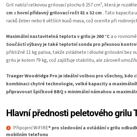
Gril nabízí celkovou grilovací plochu 6 257 cm², která je rozdě
cm
a
horní přídavný grilovací rošt 81 x 32 cm
. Tato kapacita 
racků žeber nebo 6 větších kusů masa, což oceníte při rodinných 
Maximální nastavitelná teplota v grilu je 260 °C
a o rovnoměrn
Součástí výbavy je také teplotní sonda pro přesnou kontro
přibližně 11 kg paliva, takže zvládnete i dlouhé grilování be
grilu je kolem 79 kg, což zajišťuje stabilitu, ale zároveň umožň
Traeger Woodridge Pro je ideální volbou pro všechny, kdo ch
kombinaci chytré technologie, velké kapacity a maximálníh
připravovat špičkové BBQ s minimální námahou a maximál
Hlavní přednosti peletového gril
Připojení WiFIRE®
pro sledování a ovládání v grilu odku
mobilním telefonu