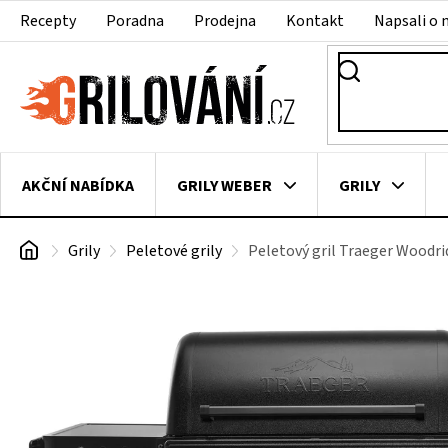
Přejít
Recepty
Poradna
Prodejna
Kontakt
Napsali o 
na
obsah
AKČNÍ NABÍDKA
GRILY WEBER
GRILY
Domů
Grily
Peletové grily
Peletový gril Traeger Woodr
VAKUOVAČKY
LEDNICE NA ZRÁNÍ MASA
VEN