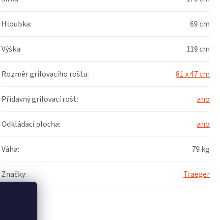
Hloubka
:
69 cm
Výška
:
119 cm
Rozměr grilovacího roštu
:
81 x 47 cm
Přídavný grilovací rošt
:
ano
Odkládací plocha
:
ano
Váha
:
79 kg
Značky
:
Traeger