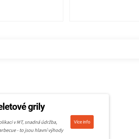
eletové grily
plikaci v MT, snadná údržba,
Více info
barbecue - to jsou hlavní výhody