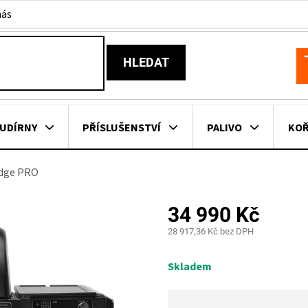
nás
HLEDAT
N
K
UDÍRNY
PŘÍSLUŠENSTVÍ
PALIVO
KOŘ
idge PRO
KOVNÍ KUCHYNĚ
KNIHY O GRILOVÁNÍ
HAVAJSKÉ KOŠ
34 990 Kč
ZNAČKY
28 917,36 Kč bez DPH
Měrná
cena:
Skladem