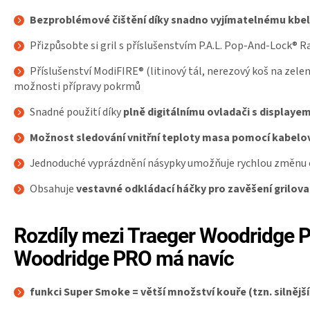
Bezproblémové čištění díky snadno vyjímatelnému kbel
Přizpůsobte si gril s příslušenstvím P.A.L. Pop-And-Lock® Ra
Příslušenství ModiFIRE® (litinový tál, nerezový koš na zelen
možnosti přípravy pokrmů
Snadné použití díky
plně digitálnímu ovladači s displaye
Možnost sledování vnitřní teploty masa pomocí kabelo
Jednoduché vyprázdnění násypky umožňuje rychlou změnu c
Obsahuje
vestavné odkládací háčky pro zavěšení grilova
Rozdíly mezi Traeger Woodridge 
Woodridge PRO má navíc
funkci Super Smoke = větší množství kouře (tzn. silněj