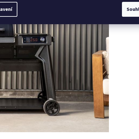
avení
Souh