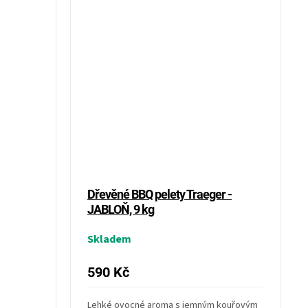
Dřevěné BBQ pelety Traeger -
JABLOŇ, 9 kg
Skladem
590 Kč
Lehké ovocné aroma s jemným kouřovým