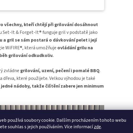
ro všechny, kteří chtějí při grilování dosáhnout
u Set-It & Forget-It® funguje gril v podstatě jako
 gril se sám postará o dávkování pelet i její
gie WiFIRE®, která umožňuje
ovládání grilu na
ěh grilování odkudkoliv.
rý zvládne
grilování, uzení, pečení i pomalé BBQ
.
a dřeva, které použijete. Velkou výhodou je také
 jedné nádoby, takže čištění zabere jen minimum
web používá soubory cookie. Dalším procházením tohoto webu
jete souhlas s jejich používáním. Více informací
zde
.