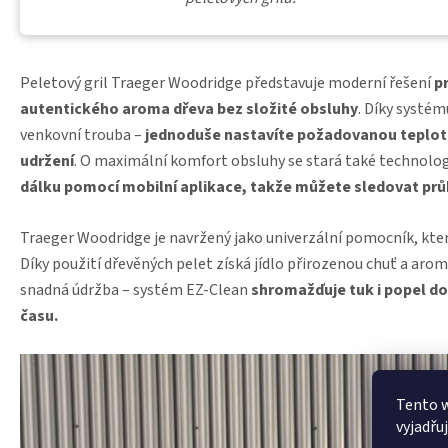
Peletový gril Traeger Woodridge představuje moderní řešení
p
autentického aroma dřeva bez složité obsluhy
. Díky systém
venkovní trouba –
jednoduše nastavíte požadovanou teplotu a
udržení
. O maximální komfort obsluhy se stará také technolo
dálku pomocí mobilní aplikace, takže můžete sledovat průb
Traeger Woodridge je navržený jako univerzální pomocník, kte
Díky použití dřevěných pelet získá jídlo přirozenou chuť a arom
snadná údržba – systém EZ-Clean
shromažďuje tuk i popel do
času.
Tento 
vyjadřu