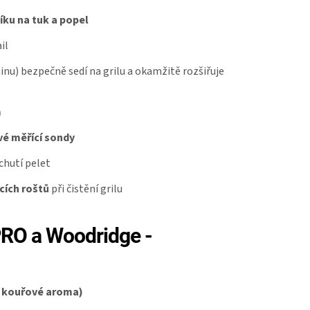
íku na tuk a popel
il
inu) bezpečně sedí na grilu a okamžitě rozšiřuje
m
vé měřící sondy
hutí pelet
cích roštů
při čistění grilu
PRO a Woodridge -
ší kouřové aroma)