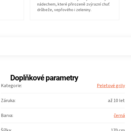
nádechem, které přirozeně zvýrazní chuť
drůbeže, vepřového i zeleniny.
Doplňkové parametry
Kategorie
:
Peletové grily
Záruka
:
až 10 let
Barva
:
černá
Šířka
:
170 cm