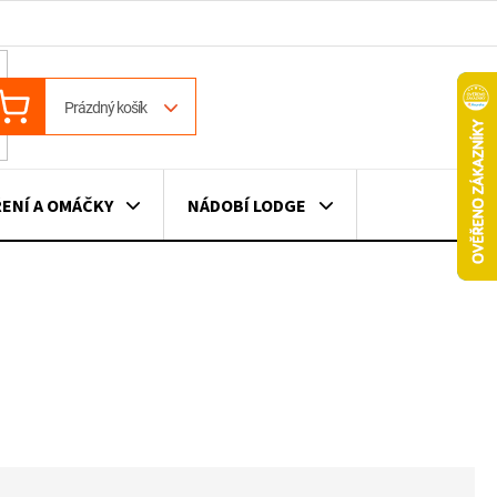
ÁKUPNÍ
Prázdný košík
OŠÍK
ENÍ A OMÁČKY
NÁDOBÍ LODGE
ILE
VÍNO
DÁRKOVÉ POUKAZY