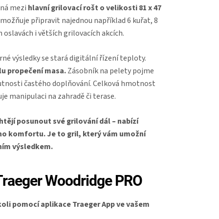
lená mezi
hlavní grilovací rošt
o velikosti 81 x 47
umožňuje připravit najednou například 6 kuřat, 8
oslavách i větších grilovacích akcích.
é výsledky se stará digitální řízení teploty.
lu propečení masa.
Zásobník na pelety pojme
z nutnosti častého doplňování. Celková hmotnost
uje manipulaci na zahradě či terase.
tějí posunout své grilování dál – nabízí
o komfortu. Je to gril, který vám umožní
ním výsledkem.
u Traeger Woodridge PRO
dkoli pomocí aplikace Traeger App ve vašem