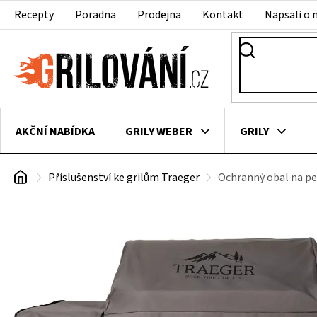
Přejít
Recepty
Poradna
Prodejna
Kontakt
Napsali o 
na
obsah
AKČNÍ NABÍDKA
GRILY WEBER
GRILY
Domů
Příslušenství ke grilům Traeger
Ochranný obal na pel
VAKUOVAČKY
LEDNICE NA ZRÁNÍ MASA
VEN