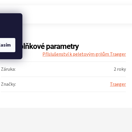
lasím
Doplňkové parametry
Kategorie
:
Příslušenství k peletovým grilům Traeger
Záruka
:
2 roky
Značky
:
Traeger