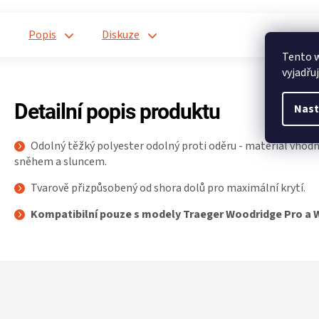
Popis
Diskuze
Tento 
vyjadřu
Detailní popis produktu
Nast
Odolný těžký polyester odolný proti oděru - materiál vhodn
sněhem a sluncem.
Tvarově přizpůsobený od shora dolů pro maximální krytí.
Kompatibilní pouze s modely Traeger Woodridge Pro a W
Z
á
p
a