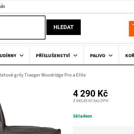
nás
HLEDAT
N
K
UDÍRNY
PŘÍSLUŠENSTVÍ
PALIVO
KOŘ
etové grily Traeger Woodridge Pro a Elite
KOVNÍ KUCHYNĚ
KNIHY O GRILOVÁNÍ
HAVAJSKÉ KOŠ
4 290 Kč
ZNAČKY
3 545,45 Kč bez DPH
Měrná
cena:
Skladem