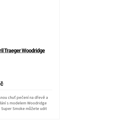
ril Traeger Woodridge
Kč
nou chuť pečení na dřevě a
dání s modelem Woodridge
u Super Smoke můžete udit
vepřové maso...