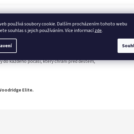
web používá soubory cookie. Dalším procházením tohoto webu
jete souhlas s jejich používáním. Více informací
zde
.
avení
Souh
ý do každého počasí, který chrání před deštěm,
oodridge Elite.