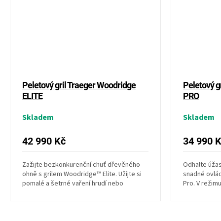
Peletový gril Traeger Woodridge
Peletový g
ELITE
PRO
Skladem
Skladem
42 990 Kč
34 990 
Zažijte bezkonkurenční chuť dřevěného
Odhalte úžas
ohně s grilem Woodridge™ Elite. Užijte si
snadné ovlá
pomalé a šetrné vaření hrudí nebo
Pro. V režim
trhaného vepřového masa...
bůček nebo 