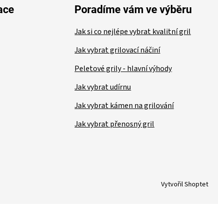
ace
Poradíme vám ve výběru
Jak si co nejlépe vybrat kvalitní gril
Jak vybrat grilovací náčiní
Peletové grily - hlavní výhody
Jak vybrat udírnu
Jak vybrat kámen na grilování
Jak vybrat přenosný gril
Vytvořil Shoptet