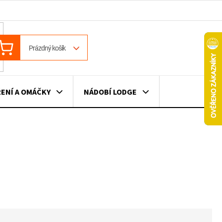
ÁKUPNÍ
Prázdný košík
OŠÍK
ENÍ A OMÁČKY
NÁDOBÍ LODGE
ILE
VÍNO
DÁRKOVÉ POUKAZY