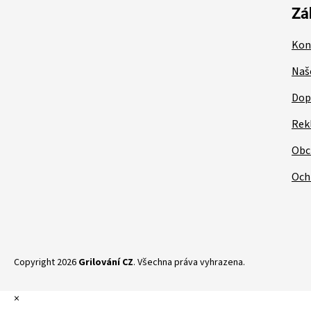
t
Zá
í
Kon
Naš
Dop
Rek
Obc
Och
Copyright 2026
Grilování CZ
. Všechna práva vyhrazena.
×