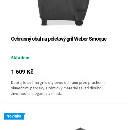
KOŠILE
VÍNO
DÁRKOVÉ
Ochranný obal na peletový gril Weber Smoque
POUKAZY
Skladem
ZNAČKY
1 609 Kč
MĚNA
Dopřejte svému grilu stylovou ochranu před prachem i
slunečními paprsky. Prémiový materiál zajistí dlouhou
životnost a elegantní vzhled...
(CZK)
PŘIHLÁŠENÍ
Novinka