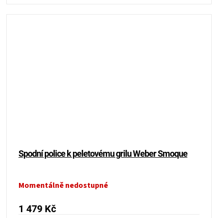
Spodní police k peletovému grilu Weber Smoque
Momentálně nedostupné
1 479 Kč