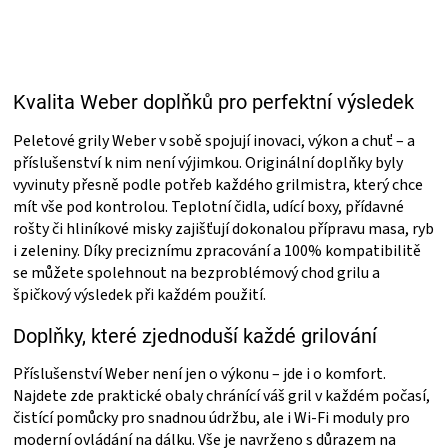
v
l
á
d
a
Kvalita Weber doplňků pro perfektní výsledek
c
í
p
Peletové grily Weber v sobě spojují inovaci, výkon a chuť – a
r
příslušenství k nim není výjimkou. Originální doplňky byly
v
vyvinuty přesně podle potřeb každého grilmistra, který chce
k
mít vše pod kontrolou. Teplotní čidla, udící boxy, přídavné
y
rošty či hliníkové misky zajišťují dokonalou přípravu masa, ryb
v
i zeleniny. Díky preciznímu zpracování a 100% kompatibilitě
ý
se můžete spolehnout na bezproblémový chod grilu a
p
i
špičkový výsledek při každém použití.
s
u
Doplňky, které zjednoduší každé grilování
Příslušenství Weber není jen o výkonu – jde i o komfort.
Najdete zde praktické obaly chránící váš gril v každém počasí,
čistící pomůcky pro snadnou údržbu, ale i Wi-Fi moduly pro
moderní ovládání na dálku. Vše je navrženo s důrazem na