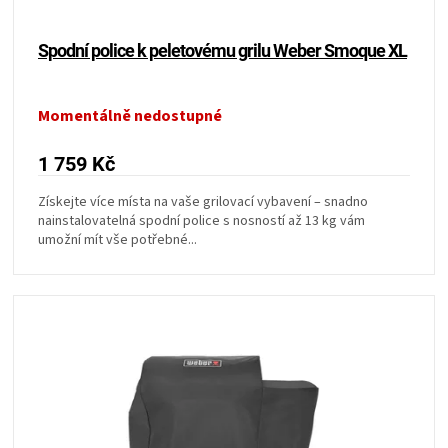
t
ZRÁNÍ
ů
Spodní police k peletovému grilu Weber Smoque XL
MASA
Momentálně nedostupné
VENKOVNÍ
1 759 Kč
KUCHYNĚ
Získejte více místa na vaše grilovací vybavení – snadno
nainstalovatelná spodní police s nosností až 13 kg vám
umožní mít vše potřebné...
KNIHY
O
GRILOVÁNÍ
HAVAJSKÉ