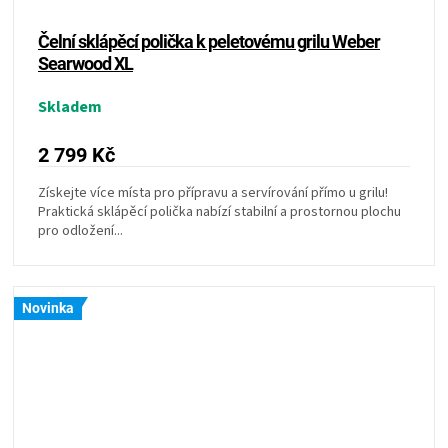
Čelní sklápěcí polička k peletovému grilu Weber
Searwood XL
Skladem
2 799 Kč
Získejte více místa pro přípravu a servírování přímo u grilu!
Praktická sklápěcí polička nabízí stabilní a prostornou plochu
pro odložení...
Novinka