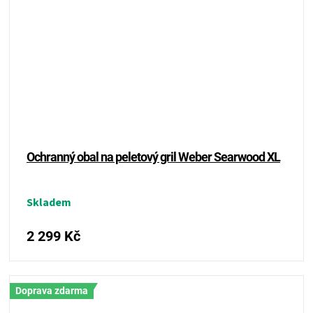
Ochranný obal na peletový gril Weber Searwood XL
Skladem
2 299 Kč
Doprava zdarma