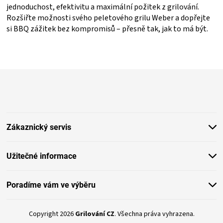
jednoduchost, efektivitu a maximální požitek z grilování.
Rozšiřte možnosti svého peletového grilu Weber a dopřejte
si BBQ zážitek bez kompromisů – přesně tak, jak to má být.
Z
á
p
a
t
Zákaznický servis
í
Užitečné informace
Poradíme vám ve výběru
Copyright 2026
Grilování CZ
. Všechna práva vyhrazena.