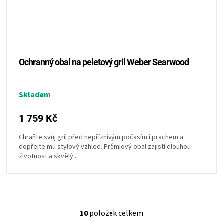
Ochranný obal na peletový gril Weber Searwood
Skladem
1 759 Kč
Chraňte svůj gril před nepříznivým počasím i prachem a
dopřejte mu stylový vzhled. Prémiový obal zajistí dlouhou
životnost a skvělý...
10
položek celkem
O