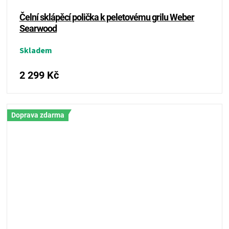
Čelní sklápěcí polička k peletovému grilu Weber
Searwood
Skladem
2 299 Kč
Doprava zdarma