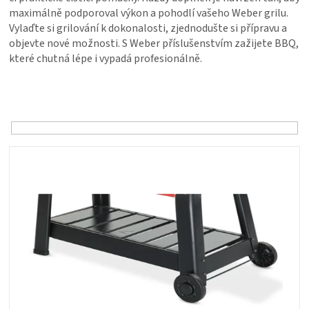
PALIVO
maximálně podporoval výkon a pohodlí vašeho Weber grilu.
Vylaďte si grilování k dokonalosti, zjednodušte si přípravu a
KOŘENÍ
objevte nové možnosti. S Weber příslušenstvím zažijete BBQ,
které chutná lépe i vypadá profesionálně.
A
Ř
a
OMÁČKY
z
e
n
NÁDOBÍ
V
í
ý
p
p
LODGE
r
i
o
s
d
VAKUOVAČKY
p
u
r
k
o
LEDNICE
t
d
ů
u
NA
k