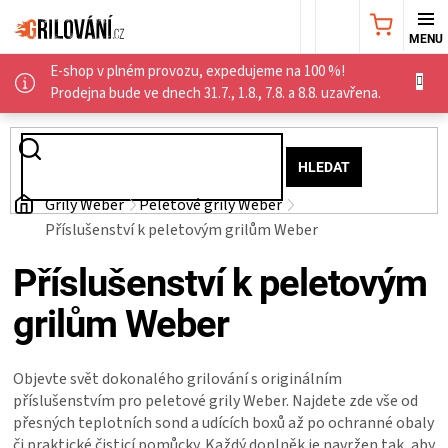
Přejít
NÁKUPNÍ
na
obsah
E-shop v plném provozu, expedujeme na 100 %!
KOŠÍK
AKČNÍ
Prodejna bude ve dnech 31.7., 1.8., 7.8. a 8.8. uzavřena.
NABÍDKA
HLEDAT
GRILY
Domů
Grily Weber
Peletové grily Weber
Příslušenství k peletovým grilům Weber
WEBER
Příslušenství k peletovým
GRILY
grilům Weber
UDÍRNY
Objevte svět dokonalého grilování s originálním
PŘÍSLUŠENSTVÍ
příslušenstvím pro peletové grily Weber. Najdete zde vše od
přesných teplotních sond a udících boxů až po ochranné obaly
či praktické čisticí pomůcky. Každý doplněk je navržen tak, aby