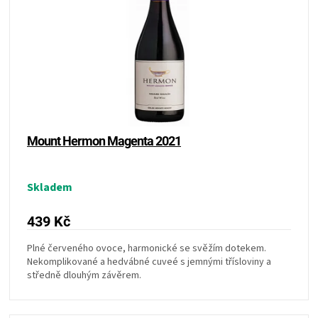
o
s
d
p
ZRÁNÍ
u
r
k
o
MASA
t
d
ů
u
VENKOVNÍ
k
t
ů
KUCHYNĚ
Mount Hermon Magenta 2021
KNIHY
Skladem
O
439 Kč
GRILOVÁNÍ
Plné červeného ovoce, harmonické se svěžím dotekem.
Nekomplikované a hedvábné cuveé s jemnými třísloviny a
středně dlouhým závěrem.
HAVAJSKÉ