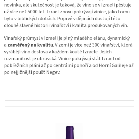
PALIVO
novinka, ale skutečnost je taková, že víno se v Izraeli pěstuje
už více než 5000 let. Izrael znovu pokrývají vinice, jako tomu
bylo v biblických dobách. Poprvé v dějinách dostojí této
KOŘENÍ
dlouhé slavné historii vinařství i kvalita produkovaných vín.
A
Vinařský průmysl v Izraeli je plný mladého elánu, dynamický
a
zaměřený na kvalitu
. V zemi je více než 300 vinařství, která
OMÁČKY
vyrábějí víno doslova v každém koutě Izraele. Jejich
rozmanitost je obrovská. Vinice pokrývají stát Izrael od
pobřežních plání až po centrální pohoří a od Horní Galileje až
NÁDOBÍ
po nejjižnější poušť Negev.
LODGE
Ř
a
z
VAKUOVAČKY
e
n
V
LEDNICE
í
ý
p
p
r
NA
i