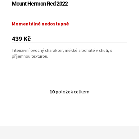
Mount Hermon Red 2022
Momentálně nedostupné
439 Kč
Intenzivní ovocný charakter, měkké a bohaté v chuti, s
příjemnou texturou.
10
položek celkem
O
v
l
á
d
a
Z
c
í
á