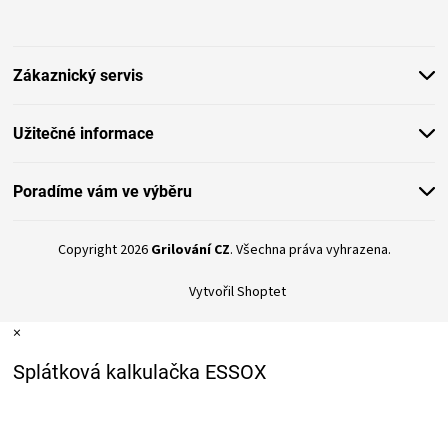
p
p
r
a
v
t
k
Zákaznický servis
í
y
v
ý
Užitečné informace
p
i
s
Poradíme vám ve výběru
u
Copyright 2026
Grilování CZ
. Všechna práva vyhrazena.
Vytvořil Shoptet
×
Splátková kalkulačka ESSOX