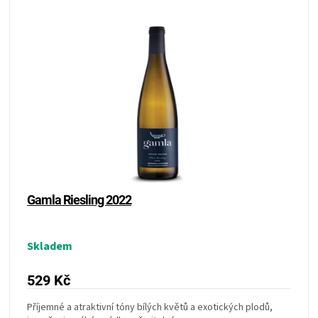
KOŠILE
VÍNO
DÁRKOVÉ
POUKAZY
ZNAČKY
MĚNA
Gamla Riesling 2022
(CZK)
Skladem
PŘIHLÁŠENÍ
529 Kč
Příjemné a atraktivní tóny bílých květů a exotických plodů,