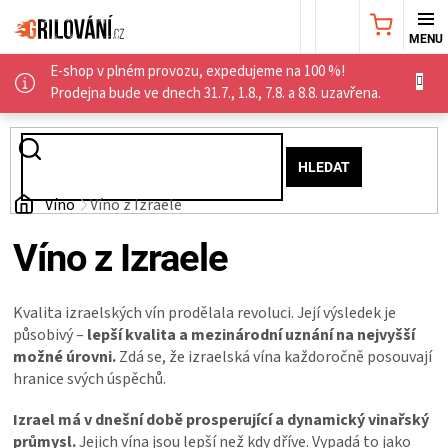
Přejít
NÁKUPNÍ
na
obsah
E-shop v plném provozu, expedujeme na 100 %!
KOŠÍK
AKČNÍ
Prodejna bude ve dnech 31.7., 1.8., 7.8. a 8.8. uzavřena.
NABÍDKA
HLEDAT
GRILY
Domů
Víno
Víno z Izraele
WEBER
Víno z Izraele
GRILY
Kvalita izraelských vín prodělala revoluci. Její výsledek je
působivý –
lepší kvalita a mezinárodní uznání na nejvyšší
UDÍRNY
možné úrovni.
Zdá se, že izraelská vína každoročně posouvají
hranice svých úspěchů.
PŘÍSLUŠENSTVÍ
Izrael má v dnešní době prosperující a dynamický vinařský
průmysl.
Jejich vína jsou lepší než kdy dříve. Vypadá to jako