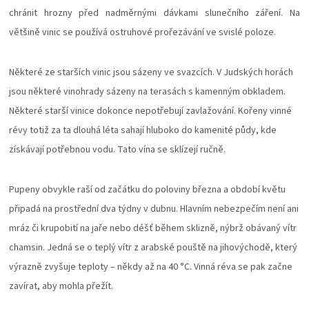
chránit hrozny před nadměrnými dávkami slunečního záření. Na
většině vinic se používá ostruhové prořezávání ve svislé poloze.
Některé ze starších vinic jsou sázeny ve svazcích. V Judských horách
jsou některé vinohrady sázeny na terasách s kamenným obkladem.
Některé starší vinice dokonce nepotřebují zavlažování. Kořeny vinné
révy totiž za ta dlouhá léta sahají hluboko do kamenité půdy, kde
získávají potřebnou vodu. Tato vína se sklízejí ručně.
Pupeny obvykle raší od začátku do poloviny března a období květu
připadá na prostřední dva týdny v dubnu. Hlavním nebezpečím není ani
mráz či krupobití na jaře nebo déšť během sklizně, nýbrž obávaný vítr
chamsin. Jedná se o teplý vítr z arabské pouště na jihovýchodě, který
výrazně zvyšuje teploty – někdy až na 40 °C. Vinná réva se pak začne
zavírat, aby mohla přežít.