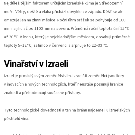
Nejdůležitějším faktorem určujícím izraelské klima je Středozemní
moře. Větry, deště a vláha přichází obvykle ze západu. Déšť se ale
omezuje jen na zimní měsíce. Roční úhrn srážek se pohybuje od 100
o
mm na jihu až po 1100 mm na severu. Průměrná roční teplota činí 15
C
o
až 20
C. V lednu, který je nejchladnějším měsícem, dosahují průměrné
o
o
teploty 5–12
C, zatímco v červenci a srpnu je to 22–33
C.
Vinařství v Izraeli
Izrael je proslulý svým zemědělstvím. Izraelští zemědělci jsou lídry
v inovacích a nových technologiích, kteří neustále posunují hranice
znalostí a přehodnocují současné přístupy.
Tyto technologické dovednosti a tah na bránu najdeme i u izraelských
pěstitelů vína.