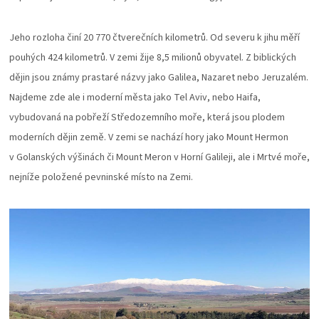
Jeho rozloha činí 20 770 čtverečních kilometrů. Od severu k jihu měří
pouhých 424 kilometrů. V zemi žije 8,5 milionů obyvatel. Z biblických
dějin jsou známy prastaré názvy jako Galilea, Nazaret nebo Jeruzalém.
Najdeme zde ale i moderní města jako Tel Aviv, nebo Haifa,
vybudovaná na pobřeží Středozemního moře, která jsou plodem
moderních dějin země. V zemi se nachází hory jako Mount Hermon
v Golanských výšinách či Mount Meron v Horní Galileji, ale i Mrtvé moře,
nejníže položené pevninské místo na Zemi.