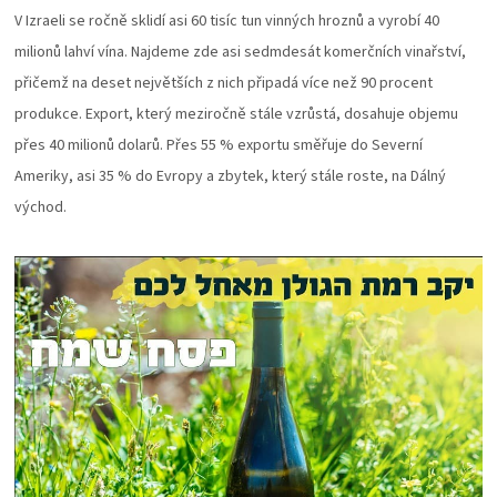
V Izraeli se ročně sklidí asi 60 tisíc tun vinných hroznů a vyrobí 40
milionů lahví vína. Najdeme zde asi sedmdesát komerčních vinařství,
přičemž na deset největších z nich připadá více než 90 procent
produkce. Export, který meziročně stále vzrůstá, dosahuje objemu
přes 40 milionů dolarů. Přes 55 % exportu směřuje do Severní
Ameriky, asi 35 % do Evropy a zbytek, který stále roste, na Dálný
východ.