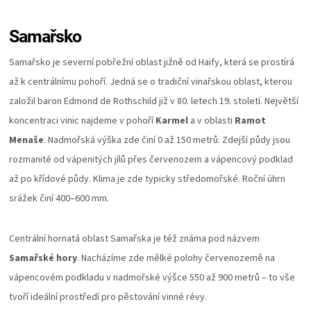
Samařsko
Samařsko je severní pobřežní oblast jižně od Haify, která se prostírá
až k centrálnímu pohoří. Jedná se o tradiční vinařskou oblast, kterou
založil baron Edmond de Rothschild již v 80. letech 19. století. Největší
koncentraci vinic najdeme v pohoří
Karmel
a v oblasti
Ramot
Menaše
. Nadmořská výška zde činí 0 až 150 metrů. Zdejší půdy jsou
rozmanité od vápenitých jílů přes červenozem a vápencový podklad
až po křídové půdy. Klima je zde typicky středomořské. Roční úhrn
srážek činí 400–600 mm.
Centrální hornatá oblast Samařska je též známa pod názvem
Samařské hory
. Nacházíme zde mělké polohy červenozemě na
vápencovém podkladu v nadmořské výšce 550 až 900 metrů – to vše
tvoří ideální prostředí pro pěstování vinné révy.