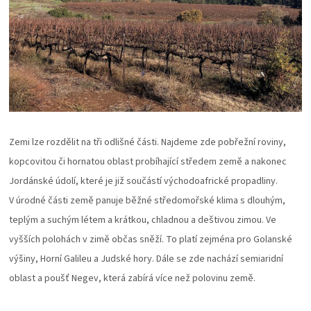
Zemi lze rozdělit na tři odlišné části. Najdeme zde pobřežní roviny,
kopcovitou či hornatou oblast probíhající středem země a nakonec
Jordánské údolí, které je již součástí východoafrické propadliny.
V úrodné části země panuje běžné středomořské klima s dlouhým,
teplým a suchým létem a krátkou, chladnou a deštivou zimou. Ve
vyšších polohách v zimě občas sněží. To platí zejména pro Golanské
výšiny, Horní Galileu a Judské hory. Dále se zde nachází semiaridní
oblast a poušť Negev, která zabírá více než polovinu země.