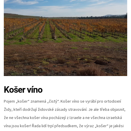
Košer víno
Pojem „košer“ znamená „čistý“. Košer víno se vyrábí pro ortodoxní
Židy, kteří dodržují židovské zásady stravování. Je ale třeba objasnit,
že ne všechna košer vína pocházejí z Izraele a ne všechna izraelská
vína jsou košer! Řada lidí trpí předsudkem, že výraz „košer“ je jakési