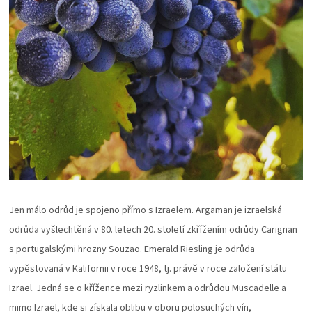
Jen málo odrůd je spojeno přímo s Izraelem. Argaman je izraelská
odrůda vyšlechtěná v 80. letech 20. století zkřížením odrůdy Carignan
s portugalskými hrozny Souzao. Emerald Riesling je odrůda
vypěstovaná v Kalifornii v roce 1948, tj. právě v roce založení státu
Izrael. Jedná se o křížence mezi ryzlinkem a odrůdou Muscadelle a
mimo Izrael, kde si získala oblibu v oboru polosuchých vín,