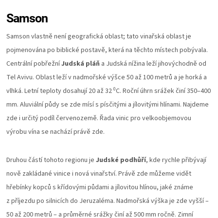
Samson
Samson vlastně není geografická oblast; tato vinařská oblast je
pojmenována po biblické postavě, která na těchto místech pobývala.
Centrální pobřežní
Judská pláň
a Judská nížina leží jihovýchodně od
Tel Avivu. Oblast leží v nadmořské výšce 50 až 100 metrů a je horká a
0
vlhká. Letní teploty dosahují 20 až 32
C. Roční úhrn srážek činí 350–400
mm. Aluviální půdy se zde mísí s písčitými a jílovitými hlínami. Najdeme
zde i určitý podíl červenozemě. Řada vinic pro velkoobjemovou
výrobu vína se nachází právě zde.
Druhou částí tohoto regionu je
Judské podhůří
, kde rychle přibývají
nově zakládané vinice i nová vinařství. Právě zde můžeme vidět
hřebínky kopců s křídovými půdami a jílovitou hlínou, jaké známe
z příjezdu po silnicích do Jeruzaléma. Nadmořská výška je zde vyšší –
50 až 200 metrů – a průměrné srážky činí až 500 mm ročně. Zimní