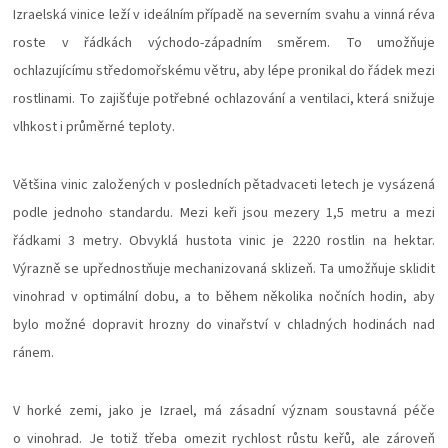
Izraelská vinice leží v ideálním případě na severním svahu a vinná réva
roste v řádkách východo-západním směrem. To umožňuje
ochlazujícímu středomořskému větru, aby lépe pronikal do řádek mezi
rostlinami. To zajišťuje potřebné ochlazování a ventilaci, která snižuje
vlhkost i průměrné teploty.
Většina vinic založených v posledních pětadvaceti letech je vysázená
podle jednoho standardu. Mezi keři jsou mezery 1,5 metru a mezi
řádkami 3 metry. Obvyklá hustota vinic je 2220 rostlin na hektar.
Výrazně se upřednostňuje mechanizovaná sklizeň. Ta umožňuje sklidit
vinohrad v optimální dobu, a to během několika nočních hodin, aby
bylo možné dopravit hrozny do vinařství v chladných hodinách nad
ránem.
V horké zemi, jako je Izrael, má zásadní význam soustavná péče
o vinohrad. Je totiž třeba omezit rychlost růstu keřů, ale zároveň