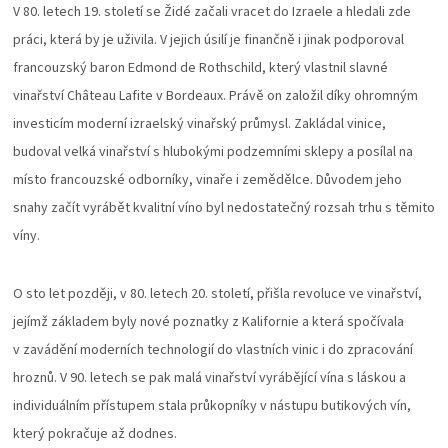
V 80. letech 19. století se Židé začali vracet do Izraele a hledali zde
práci, která by je uživila. V jejich úsilí je finančně i jinak podporoval
francouzský baron Edmond de Rothschild, který vlastnil slavné
vinařství Château Lafite v Bordeaux. Právě on založil díky ohromným
investicím moderní izraelský vinařský průmysl. Zakládal vinice,
budoval velká vinařství s hlubokými podzemními sklepy a posílal na
místo francouzské odborníky, vinaře i zemědělce. Důvodem jeho
snahy začít vyrábět kvalitní víno byl nedostatečný rozsah trhu s těmito
víny.
O sto let později, v 80. letech 20. století, přišla revoluce ve vinařství,
jejímž základem byly nové poznatky z Kalifornie a která spočívala
v zavádění moderních technologií do vlastních vinic i do zpracování
hroznů. V 90. letech se pak malá vinařství vyrábějící vína s láskou a
individuálním přístupem stala průkopníky v nástupu butikových vín,
který pokračuje až dodnes.