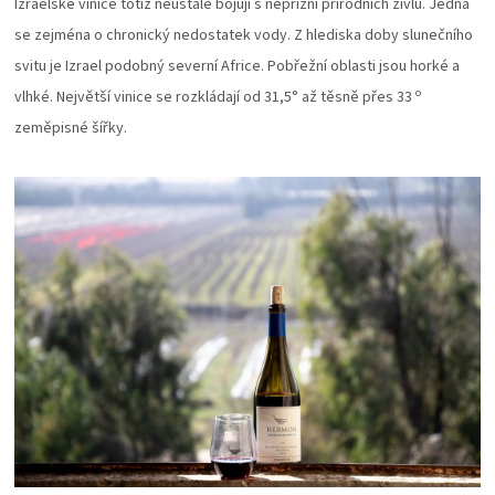
Izraelské vinice totiž neustále bojují s nepřízní přírodních živlů. Jedná
se zejména o chronický nedostatek vody. Z hlediska doby slunečního
svitu je Izrael podobný severní Africe. Pobřežní oblasti jsou horké a
o
vlhké. Největší vinice se rozkládají od 31,5° až těsně přes 33
zeměpisné šířky.