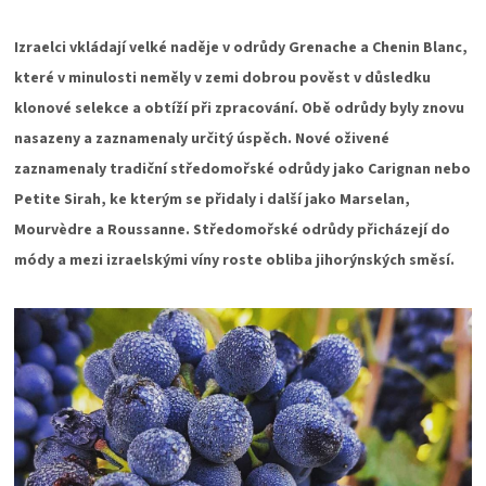
Izraelci vkládají velké naděje v odrůdy Grenache a Chenin Blanc,
které v minulosti neměly v zemi dobrou pověst v důsledku
klonové selekce a obtíží při zpracování. Obě odrůdy byly znovu
nasazeny a zaznamenaly určitý úspěch. Nové oživené
zaznamenaly tradiční středomořské odrůdy jako Carignan nebo
Petite Sirah, ke kterým se přidaly i další jako Marselan,
Mourvèdre a Roussanne. Středomořské odrůdy přicházejí do
módy a mezi izraelskými víny roste obliba jihorýnských směsí.