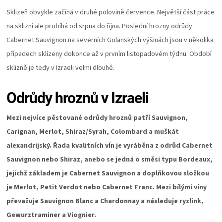
Sklizeň obvykle začíná v druhé polovině července. Největší část práce
na sklizni ale probíhá od srpna do října. Poslední hrozny odrůdy
Cabernet Sauvignon na severních Golanských výšinách jsou v několika
případech sklízeny dokonce až v prvním listopadovém týdnu. Období
sklizně je tedy v Izraeli velmi dlouhé.
Odrůdy hroznů v Izraeli
Mezi nejvíce pěstované odrůdy hroznů patří Sauvignon,
Carignan, Merlot, Shiraz/Syrah, Colombard a muškát
alexandrijský. Řada kvalitních vín je vyráběna z odrůd Cabernet
Sauvignon nebo Shiraz, anebo se jedná o směsi typu Bordeaux,
jejichž základem je Cabernet Sauvignon a doplňkovou složkou
je Merlot, Petit Verdot nebo Cabernet Franc. Mezi bílými víny
převažuje Sauvignon Blanc a Chardonnay a následuje ryzlink,
Gewurztraminer a Viognier.