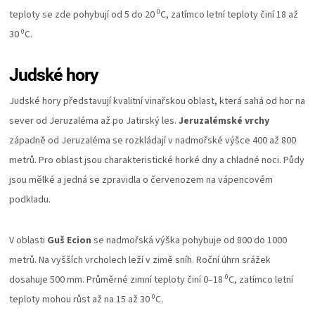
0
teploty se zde pohybují od 5 do 20
C, zatímco letní teploty činí 18 až
0
30
C.
Judské hory
Judské hory představují kvalitní vinařskou oblast, která sahá od hor na
sever od Jeruzaléma až po Jatirský les.
Jeruzalémské vrchy
západně od Jeruzaléma se rozkládají v nadmořské výšce 400 až 800
metrů. Pro oblast jsou charakteristické horké dny a chladné noci. Půdy
jsou mělké a jedná se zpravidla o červenozem na vápencovém
podkladu.
V oblasti
Guš Ecion
se nadmořská výška pohybuje od 800 do 1000
metrů. Na vyšších vrcholech leží v zimě sníh. Roční úhrn srážek
0
dosahuje 500 mm. Průměrné zimní teploty činí 0–18
C, zatímco letní
0
teploty mohou růst až na 15 až 30
C.