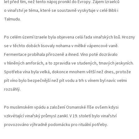
let před tím, než tento nápoj pronikl do Evropy. Zájem Izraelců
o vinařství je téma, které se soustavně vyskytuje v celé Bibli i
Talmudu.
Po celém území Izraele byla objevena celá řada vinařských lisů. Hrozny
se v těchto dobách lisovaly nohama v mělké vápencové vaně.
Fermentace probíhala přirozeně a ihned. Víno poté dozrávalo
v hliněných amforách, a to zpravidla ve studených, tmavých jeskyních.
Spotřeba vína byla velká, dokonce mnohem větší než dnes, protože
pít víno bylo bezpečnější než pít vodu a trh s vínem byl navíc velmi
rozsáhlý.
Po muslimském vpádu a založení Osmanské říše ovšem kdysi
vzkvétající vinařský průmysl zanikl. V 19. století bylo vinařství
provozováno výhradně podomácku pro rituální potřeby.