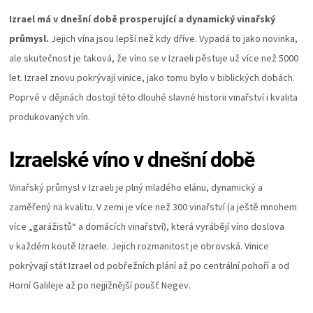
KOŠILE
Izrael má v dnešní době prosperující a dynamický vinařský
průmysl.
Jejich vína jsou lepší než kdy dříve. Vypadá to jako novinka,
VÍNO
ale skutečnost je taková, že víno se v Izraeli pěstuje už více než 5000
let. Izrael znovu pokrývají vinice, jako tomu bylo v biblických dobách.
DÁRKOVÉ
Poprvé v dějinách dostojí této dlouhé slavné historii vinařství i kvalita
POUKAZY
produkovaných vín.
Izraelské víno v dnešní době
ZNAČKY
Vinařský průmysl v Izraeli je plný mladého elánu, dynamický a
MĚNA
zaměřený na kvalitu. V zemi je více než 300 vinařství (a ještě mnohem
více „garážistů“ a domácích vinařství), která vyrábějí víno doslova
(CZK)
v každém koutě Izraele. Jejich rozmanitost je obrovská. Vinice
pokrývají stát Izrael od pobřežních plání až po centrální pohoří a od
PŘIHLÁŠENÍ
Horní Galileje až po nejjižnější poušť Negev.