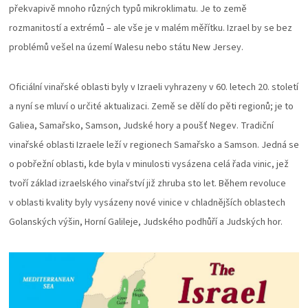
překvapivě mnoho různých typů mikroklimatu. Je to země
rozmanitostí a extrémů – ale vše je v malém měřítku. Izrael by se bez
problémů vešel na území Walesu nebo státu New Jersey.
Oficiální vinařské oblasti byly v Izraeli vyhrazeny v 60. letech 20. století
a nyní se mluví o určité aktualizaci. Země se dělí do pěti regionů; je to
Galiea, Samařsko, Samson, Judské hory a poušť Negev. Tradiční
vinařské oblasti Izraele leží v regionech Samařsko a Samson. Jedná se
o pobřežní oblasti, kde byla v minulosti vysázena celá řada vinic, jež
tvoří základ izraelského vinařství již zhruba sto let. Během revoluce
v oblasti kvality byly vysázeny nové vinice v chladnějších oblastech
Golanských výšin, Horní Galileje, Judského podhůří a Judských hor.