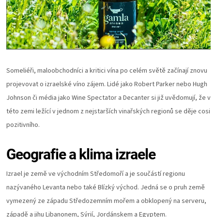
Someliéři, maloobchodníci a kritici vína po celém světě začínají znovu
projevovat o izraelské víno zájem. Lidé jako Robert Parker nebo Hugh
Johnson či média jako Wine Spectator a Decanter si již uvědomují, že v
této zemi ležící v jednom z nejstarších vinařských regionů se děje cosi
pozitivního.
Geografie a klima izraele
Izrael je země ve východním Středomoří a je součástí regionu
nazývaného Levanta nebo také Blízký východ. Jedná se o pruh země
vymezený ze západu Středozemním mořem a obklopený na serveru,
západě a jihu Libanonem, Sýrií, Jordánskem a Egyptem.