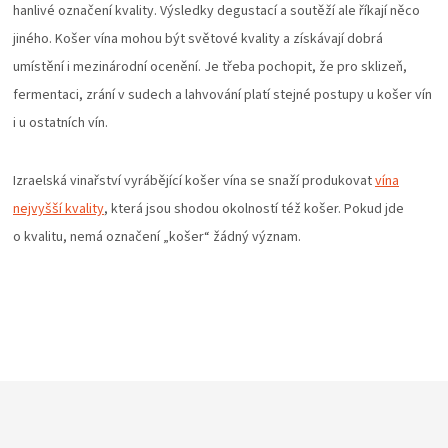
hanlivé označení kvality. Výsledky degustací a soutěží ale říkají něco
jiného. Košer vína mohou být světové kvality a získávají dobrá
umístění i mezinárodní ocenění. Je třeba pochopit, že pro sklizeň,
fermentaci, zrání v sudech a lahvování platí stejné postupy u košer vín
i u ostatních vín.
Izraelská vinařství vyrábějící košer vína se snaží produkovat
vína
nejvyšší kvality
, která jsou shodou okolností též košer. Pokud jde
o kvalitu, nemá označení „košer“ žádný význam.
Z
á
p