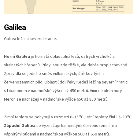
Galilea
Galilea leží na severu Izraele.
Horní Galilea
je hornatá oblast plná lesů, ostrých vrcholků a
skalnatých hřebenů. Půdy jsou zde těžké, ale dobře proplachované.
Zpravidla se jedná o směs vulkanických, štěrkovitých a
červenozemních půd. Oblast údolí řeky Kedeš leží na severní hranici
s Libanonem v nadmořské výšce až 450 metrů. Vinice kolem hory
Meron se nacházejí v nadmořské výšce 650 až 850 metrů.
0
0
Zimní teploty se pohybují v rozmezí 0–15
C, letní teploty činí 12–30
C.
Západní Galilea
se vyznačuje kamenitými červenozemními a
vápnitými půdami a nadmořskou výškou 500 až 650 metrů.