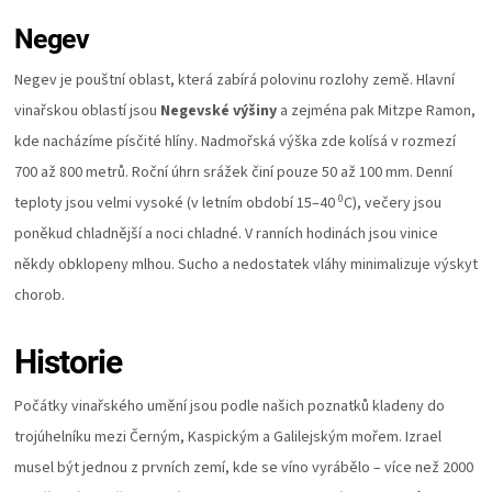
Negev
Negev je pouštní oblast, která zabírá polovinu rozlohy země. Hlavní
vinařskou oblastí jsou
Negevské výšiny
a zejména pak Mitzpe Ramon,
kde nacházíme písčité hlíny. Nadmořská výška zde kolísá v rozmezí
700 až 800 metrů. Roční úhrn srážek činí pouze 50 až 100 mm. Denní
0
teploty jsou velmi vysoké (v letním období 15–40
C), večery jsou
poněkud chladnější a noci chladné. V ranních hodinách jsou vinice
někdy obklopeny mlhou. Sucho a nedostatek vláhy minimalizuje výskyt
chorob.
Historie
Počátky vinařského umění jsou podle našich poznatků kladeny do
trojúhelníku mezi Černým, Kaspickým a Galilejským mořem. Izrael
musel být jednou z prvních zemí, kde se víno vyrábělo – více než 2000