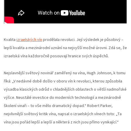
ZRÁNÍ
MASA
Kvalita
izraelských vín
prodělala revoluci. Její výsledek je působivý –
VENKOVNÍ
lepší kvalita a mezinárodní uznání na nejvyšší možné úrovni. Zdá se, že
KUCHYNĚ
izraelská vína každoročně posouvají hranice svých úspěchů.
KNIHY
Nejslavnější světový novinář zaměřený na vína, Hugh Johnson, k tomu
říká: „V nedávné době došlo v oboru vín k revoluci, kterou způsobila
O
výsadba klasických odrůd v chladnějších oblastech o větší nadmořské
výšce. Neustálé investice do moderních technologií a mezinárodně
GRILOVÁNÍ
školení vinaři – to vše mělo dramatický dopad.“ Robert Parker,
nejvlivnější světový kritik vína, napsal o izraelských vínech toto: „Ta
HAVAJSKÉ
vína jsou pořád lepší a lepší a některá z nich jsou přímo vynikající.“