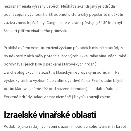
nezaznamenala výrazný úspěch. Muškát alexandrijský je odrůda
pocházející z východního Středomoří, která díky popularitě muškátu
zažívá znovu lepší časy. Carignan se v Izraeli pěstuje již 130 let a byl
řadu let pilířem vinařského průmyslu.
Probíhá ovšem velmi intenzivní výzkum původních místních odrůd, zda
by některé z nich měly potenciál pro výrobu kvalitního vína. Vědci také
porovnávají jejich DNA s peckami starověkých hroznů
z archeologických nalezišť i s klasickými evropskými odrůdami. Na
výsledky těchto výzkumů se zatím dychtivě čeká. První studie bílých
odrůd Marawi (známé též pod názvem Hamdani), Jandali a Dabouki a
červené odrůdy Baladi Asmar nicméně již nyní vzbuzují zájem.
Izraelské vinařské oblasti
Podobně jako řada jiných zemí s územím podlouhlého tvaru má i Izrael