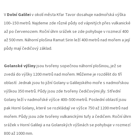
V
Dolní Galilei
v okolí města Kfar Tavor dosahuje nadmořská výška
100–150 metrů. Najdeme zde různé půdy od vápnitých přes vulkanické
až po červenozem. Roční úhrn srážek se zde pohybuje v rozmezí 400
až 500 mm. Náhorní plošina Ramat Sirin leží 400 metrů nad mořem a její
půdy mají čedičový základ.
Golanské výšiny
jsou tvořeny sopečnou náhorní plošinou, jež se
zvedá do výšky 1200 metrů nad mořem. Můžeme je rozdělit do tří
oblastí: Jednak jsou to jižní Golany u Galilejského moře s nadmořskou
výškou 350 metrů. Půdy jsou zde tvořeny čedičovými jíly. Střední
Golany leží v nadmořské výšce 400–500 metrů. Poslední oblastí jsou
pak Horní Golany, které se rozkládají ve výšce 750 až 1200 metrů nad
mořem. Půdy jsou zde tvořeny vulkanickými tufy a čedičem. Roční úhrn
srážek v Horní Galileji a na Golanských výšinách se pohybuje v rozmezí
800 až 1000 mm.