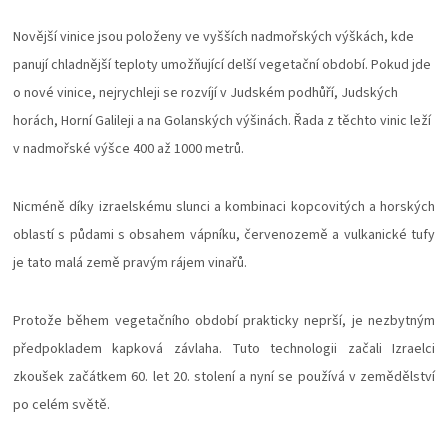
Novější vinice jsou položeny ve vyšších nadmořských výškách, kde
panují chladnější teploty umožňující delší vegetační období. Pokud jde
o nové vinice, nejrychleji se rozvíjí v Judském podhůří, Judských
horách, Horní Galileji a na Golanských výšinách. Řada z těchto vinic leží
v nadmořské výšce 400 až 1000 metrů.
Nicméně díky izraelskému slunci a kombinaci kopcovitých a horských
oblastí s půdami s obsahem vápníku, červenozemě a vulkanické tufy
je tato malá země pravým rájem vinařů.
Protože během vegetačního období prakticky neprší, je nezbytným
předpokladem kapková závlaha. Tuto technologii začali Izraelci
zkoušek začátkem 60. let 20. stolení a nyní se používá v zemědělství
po celém světě.