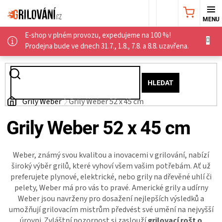
Přejít
NÁKUPNÍ
na
obsah
E-shop v plném provozu, expedujeme na 100 %!
KOŠÍK
AKČNÍ
Prodejna bude ve dnech 31.7., 1.8., 7.8. a 8.8. uzavřena.
NABÍDKA
HLEDAT
GRILY
Domů
Grily Weber
Grily Weber 52 x 45 cm
WEBER
Grily Weber 52 x 45 cm
GRILY
Weber, známý svou kvalitou a inovacemi v grilování, nabízí
široký výběr grilů, které vyhoví všem vašim potřebám. Ať už
UDÍRNY
preferujete plynové, elektrické, nebo grily na dřevěné uhlí či
pelety, Weber má pro vás to pravé. Americké grily a udírny
PŘÍSLUŠENSTVÍ
Weber jsou navrženy pro dosažení nejlepších výsledků a
umožňují grilovacím mistrům předvést své umění na nejvyšší
úrovni. Zvláštní pozornost si zaslouží
grilovací rošt o