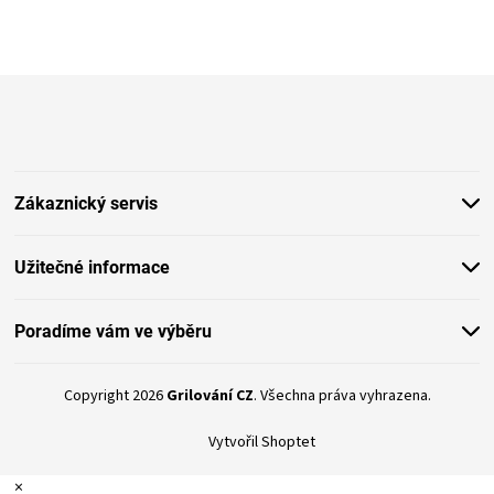
l
á
d
a
Z
c
í
á
p
p
r
a
v
t
k
Zákaznický servis
í
y
v
ý
Užitečné informace
p
i
s
Poradíme vám ve výběru
u
Copyright 2026
Grilování CZ
. Všechna práva vyhrazena.
Vytvořil Shoptet
×