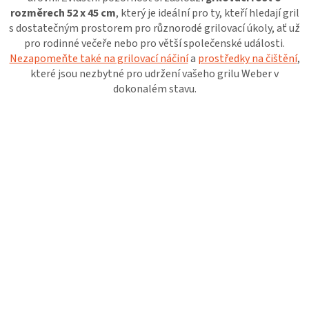
PALIVO
rozměrech 52 x 45 cm
, který je ideální pro ty, kteří hledají gril
s dostatečným prostorem pro různorodé grilovací úkoly, ať už
KOŘENÍ
pro rodinné večeře nebo pro větší společenské události.
Nezapomeňte také na grilovací náčiní
a
prostředky na čištění
,
které jsou nezbytné pro udržení vašeho grilu Weber v
A
dokonalém stavu.
OMÁČKY
NÁDOBÍ
LODGE
VAKUOVAČKY
LEDNICE
NA