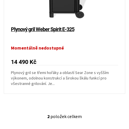
Plynový gril Weber Spirit E-325
Momentálně nedostupné
14 490 Kč
Plynový gril se třemi hořáky a oblastí Sear Zone s vyšším
výkonem, odolnou konstrukcí a širokou škálu funkcí pro
všestranné grilování. Je...
2
položek celkem
O
v