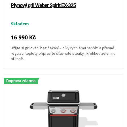
ů
Plynový gril Weber Spirit EX-325
Skladem
16 990 Kč
Užijte si grilování bez čekání – díky rychlému nahřátí a přesné
regulaci teploty připravíte šťavnaté steaky i křehkou zeleninu
přesně...
Doprava zdarma