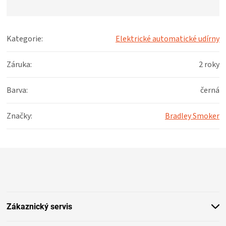
Kategorie
:
Elektrické automatické udírny
Záruka
:
2 roky
Barva
:
černá
Značky
:
Bradley Smoker
Z
á
p
a
t
Zákaznický servis
í