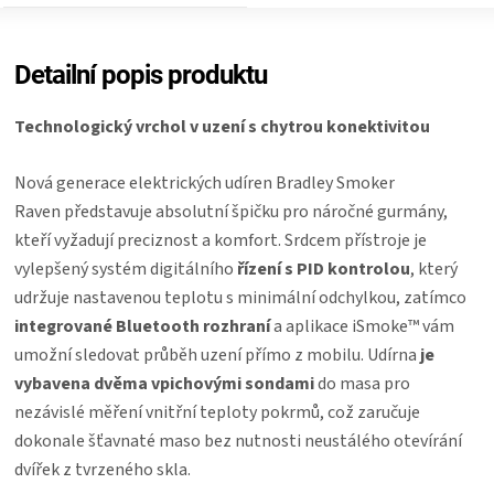
KOŠILE
VÍNO
Detailní popis produktu
Technologický vrchol v uzení s chytrou konektivitou
DÁRKOVÉ
Nová generace elektrických udíren Bradley Smoker
POUKAZY
Raven představuje absolutní špičku pro náročné gurmány,
kteří vyžadují preciznost a komfort. Srdcem přístroje je
ZNAČKY
vylepšený systém digitálního
řízení s PID kontrolou
, který
udržuje nastavenou teplotu s minimální odchylkou, zatímco
MĚNA
integrované Bluetooth rozhraní
a aplikace iSmoke™ vám
umožní sledovat průběh uzení přímo z mobilu. Udírna
je
(CZK)
vybavena dvěma vpichovými sondami
do masa pro
nezávislé měření vnitřní teploty pokrmů, což zaručuje
PŘIHLÁŠENÍ
dokonale šťavnaté maso bez nutnosti neustálého otevírání
dvířek z tvrzeného skla.