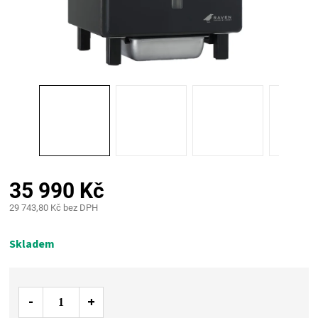
PALIVO
KOŘENÍ
A
OMÁČKY
NÁDOBÍ
35 990 Kč
LODGE
29 743,80 Kč bez DPH
Měrná
VAKUOVAČKY
cena:
Skladem
LEDNICE
NA