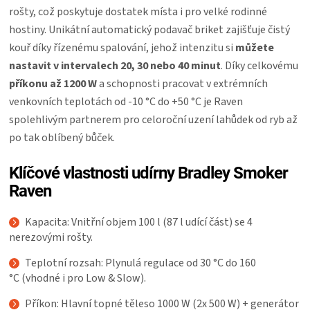
rošty, což poskytuje dostatek místa i pro velké rodinné
hostiny. Unikátní automatický podavač briket zajišťuje čistý
kouř díky řízenému spalování, jehož intenzitu si
můžete
nastavit v intervalech 20, 30 nebo 40 minut
. Díky celkovému
příkonu až 1200 W
a schopnosti pracovat v extrémních
venkovních teplotách od -10 °C do +50 °C je Raven
spolehlivým partnerem pro celoroční uzení lahůdek od ryb až
po tak oblíbený bůček.
Klíčové vlastnosti udírny Bradley Smoker
Raven
Kapacita: Vnitřní objem 100 l (87 l udící část) se 4
nerezovými rošty.
Teplotní rozsah: Plynulá regulace od 30 °C do 160
°C (vhodné i pro Low & Slow).
Příkon: Hlavní topné těleso 1000 W (2x 500 W) + generátor