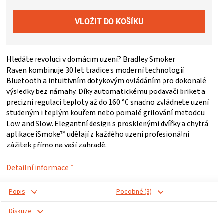
ZRÁNÍ
MASA
Hledáte revoluci v domácím uzení? Bradley Smoker
VENKOVNÍ
Raven kombinuje 30 let tradice s moderní technologií
Bluetooth a intuitivním dotykovým ovládáním pro dokonalé
výsledky bez námahy. Díky automatickému podavači briket a
KUCHYNĚ
precizní regulaci teploty až do 160 °C snadno zvládnete uzení
studeným i teplým kouřem nebo pomalé grilování metodou
KNIHY
Low and Slow. Elegantní design s prosklenými dvířky a chytrá
aplikace iSmoke™ udělají z každého uzení profesionální
O
zážitek přímo na vaší zahradě.
Detailní informace
GRILOVÁNÍ
Popis
Podobné (3)
HAVAJSKÉ
Diskuze