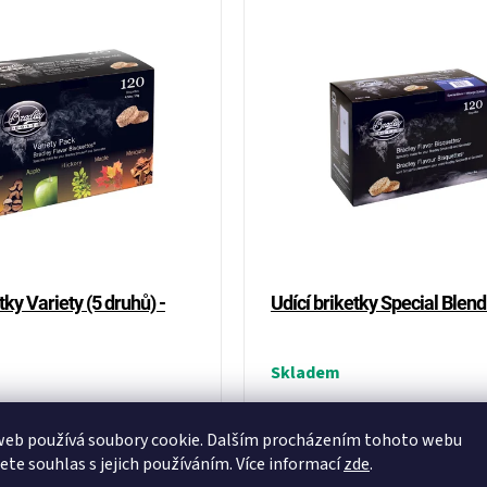
tky Variety (5 druhů) -
Udící briketky Special Blend
Skladem
1 649 Kč
web používá soubory cookie. Dalším procházením tohoto webu
jete souhlas s jejich používáním. Více informací
zde
.
ému masu i mořským plodům
Dopřejte svým pokrmům dokonal