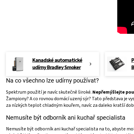
Kanadské automatické
P
udírny Bradley Smoker
B
Na co všechno lze udírny používat?
Spektrum použití je navíc skutečně široké.
Nepřemýšlejte po
Žampiony? A co rovnou domácí uzený sýr? Tato představa je vyso
za nízkých teplot chladným kouřem, navíc za daleko kratší dob
Nemusíte být odborník ani kuchař specialista
Nemusíte být odborník ani kuchař specialista na to, abyste mohl