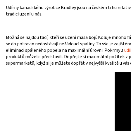
Udírny kanadského výrobce Bradley jsou na českém trhu relativn
tradici uzení u nás.
Možná se najdou tací, kteří se uzení masa bojí. Koluje mnoho f
se do potravin nedostávají nežádoucí spaliny. To vše je zajištěn
eliminaci spáleného popela na maximální úrovni. Pokrmy z
udí
produktů můžete představit. Dopřejte si maximální požitek z p
supermarketů, když si je můžete dopřát v nejvyšší kvalitě u vás