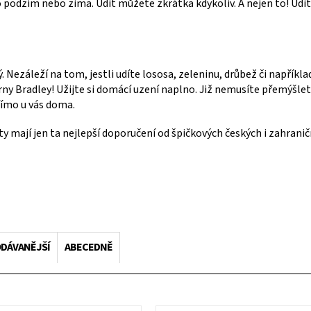
léto podzim nebo zima. Udit můžete zkrátka kdykoliv. A nejen to! U
. Nezáleží na tom, jestli udíte lososa, zeleninu, drůbež či napříkl
rny Bradley! Užijte si domácí uzení naplno. Již nemusíte přemýšle
římo u vás doma.
y mají jen ta nejlepší doporučení od špičkových českých i zahraničn
DÁVANĚJŠÍ
ABECEDNĚ