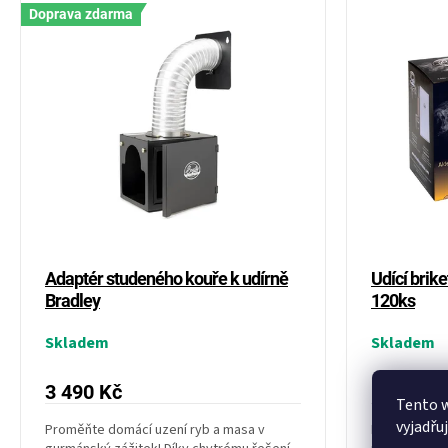
V
p
Doprava zdarma
ý
r
p
o
i
d
s
u
p
k
r
t
o
ů
d
u
k
t
ů
Adaptér studeného kouře k udírně
Udící brike
Bradley
120ks
Skladem
Skladem
3 490 Kč
1 849 Kč
Tento 
vyjadřu
Proměňte domácí uzení ryb a masa v
Dopřejte sv