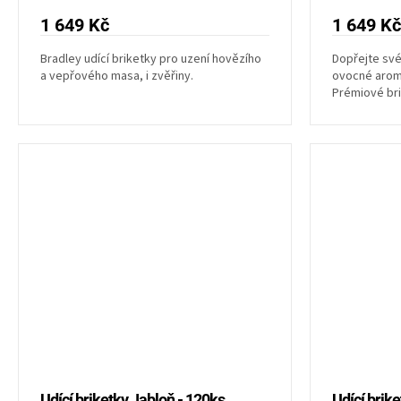
hodnocení
produktu
1 649 Kč
1 649 Kč
je
5,0
Bradley udící briketky pro uzení hovězího
Dopřejte sv
a vepřového masa, i zvěřiny.
ovocné aroma
z
Prémiové bri
5
stálý kouř be
hvězdiček.
Udící briketky Jabloň - 120ks
Udící brik