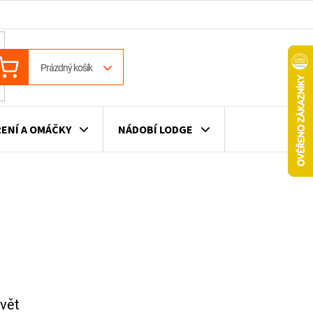
ÁKUPNÍ
Prázdný košík
OŠÍK
ENÍ A OMÁČKY
NÁDOBÍ LODGE
ILE
VÍNO
DÁRKOVÉ POUKAZY
svět