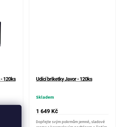
 - 120ks
Udící briketky Javor - 120ks
Skladem
1 649 Kč
e jemné
Dopřejte svým pokrmům jemné, sladové