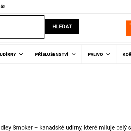
nás
HLEDAT
N
K
UDÍRNY
PŘÍSLUŠENSTVÍ
PALIVO
KOŘ
KOVNÍ KUCHYNĚ
KNIHY O GRILOVÁNÍ
HAVAJSKÉ KOŠ
ZNAČKY
dley Smoker – kanadské udírny, které miluje celý 