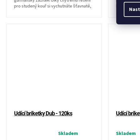
gurmánský zážitek! Díky chytrému řešení
mistrovskou
pro studený kouř si vychutnáte šťavnaté,
briketám z r
Nast
dokonale ochucené...
je lisován bez
Udící briketky Dub - 120ks
Udící brik
Průměrné
Skladem
Skladem