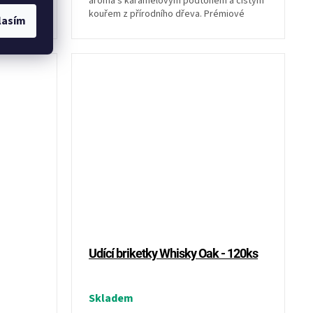
 přírodní
aroma s karamelovým podtónem a čistým
 a
kouřem z přírodního dřeva. Prémiové
lasím
briketky bez chemie...
Udící briketky Whisky Oak - 120ks
Skladem