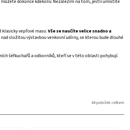
dit můžete dokonce kdekoliv. Nezáležím na tom, jestli umístíte
ad klasicky vepřové maso.
Vše se naučíte velice snadno a
t nad složitou výstavbou venkovní udírny, se kterou bude dlouhé
ích šéfkuchařů a odborníků, kteří se v této oblasti pohybují.
44
položek celkem