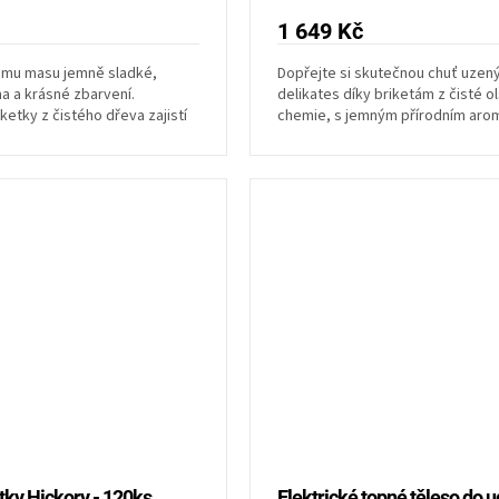
1 649 Kč
ému masu jemně sladké,
Dopřejte si skutečnou chuť uzen
 a krásné zbarvení.
delikates díky briketám z čisté o
ketky z čistého dřeva zajistí
chemie, s jemným přírodním aro
z hořkosti a...
rovnoměrným hořením....
etky Hickory - 120ks
Elektrické topné těleso do u