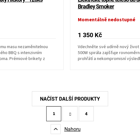
Bradley Smoker
Momentálně nedostupné
1 350 Kč
ému masu nezaměnitelnou
Vdechněte své udírně nový život 
ého BBQ s intenzivním
500W spirála zajišťuje rovnoměr
oma. Prémiové brikety z
prohřátí a nekompromisní výsled
 bez chemie zajistí...
Snadná výměna a...
S
1
t
4
O
r
v
á
l
Nahoru
n
á
k