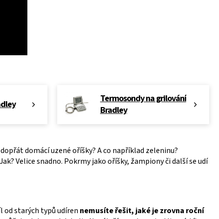
Termosondy na grilování
adley
Bradley
i dopřát domácí uzené oříšky? A co například zeleninu?
ak? Velice snadno. Pokrmy jako oříšky, žampiony či další se udí
íl od starých typů udíren
nemusíte řešit, jaké je zrovna roční