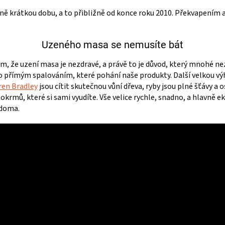
ě krátkou dobu, a to přibližně od konce roku 2010. Překvapením ale
Uzeného masa se nemusíte bát
ám, že uzení masa je nezdravé, a právě to je důvod, který mnohé ne
o přímým spalováním, které pohání naše produkty. Další velkou výhod
ren Bradley
jsou cítit skutečnou vůní dřeva, ryby jsou plné šťávy a
okrmů, které si sami vyudíte. Vše velice rychle, snadno, a hlavně
 doma.