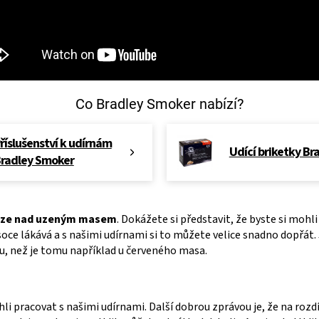
Co Bradley Smoker nabízí?
říslušenství k udírnám
Udící briketky Br
radley Smoker
uze nad uzeným masem
. Dokážete si představit, že byste si mohl
ce lákává a s našimi udírnami si to můžete velice snadno dopřát. J
u, než je tomu například u červeného masa.
i pracovat s našimi udírnami. Další dobrou zprávou je, že na rozd