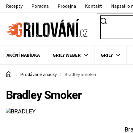
Přejít
Recepty
Poradna
Prodejna
Kontakt
Napsali o 
na
obsah
AKČNÍ NABÍDKA
GRILY WEBER
GRILY
Domů
Prodávané značky
Bradley Smoker
VAKUOVAČKY
LEDNICE NA ZRÁNÍ MASA
VEN
Bradley Smoker
Bra