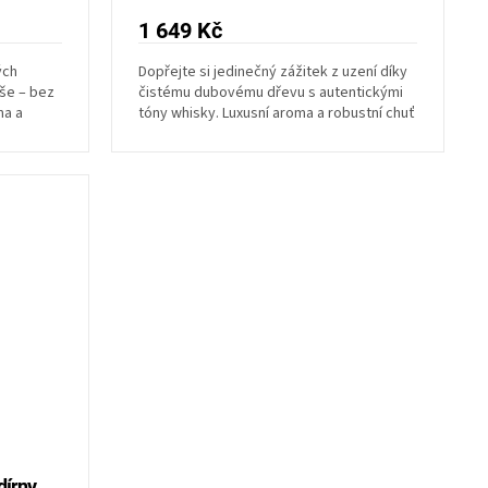
1 649 Kč
ých
Dopřejte si jedinečný zážitek z uzení díky
lše – bez
čistému dubovému dřevu s autentickými
ma a
tóny whisky. Luxusní aroma a robustní chuť
pozvednou...
dírny