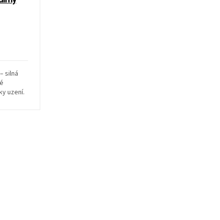
– silná
né
ky uzení.