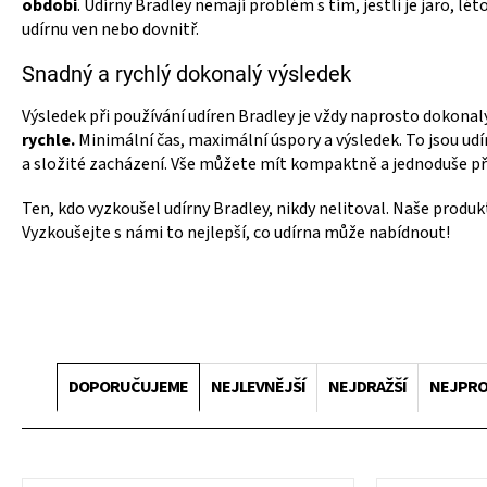
období
. Udírny Bradley nemají problém s tím, jestli je jaro, 
udírnu ven nebo dovnitř.
Snadný a rychlý dokonalý výsledek
Výsledek při používání udíren Bradley je vždy naprosto dokonalý
rychle.
Minimální čas, maximální úspory a výsledek. To jsou udí
a složité zacházení. Vše můžete mít kompaktně a jednoduše p
Ten, kdo vyzkoušel udírny Bradley, nikdy nelitoval. Naše produkt
Vyzkoušejte s námi to nejlepší, co udírna může nabídnout!
Ř
a
DOPORUČUJEME
NEJLEVNĚJŠÍ
NEJDRAŽŠÍ
NEJPRO
z
e
n
í