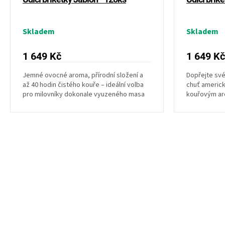
Skladem
Skladem
1 649 Kč
1 649 Kč
Jemné ovocné aroma, přírodní složení a
Dopřejte sv
až 40 hodin čistého kouře – ideální volba
chuť americk
pro milovníky dokonale vyuzeného masa
kouřovým ar
bez zbytečné...
čistého dřeva