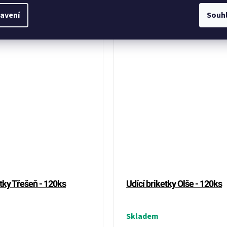
 chuť díky čistým dřevěným
a vyvážené kouřové aroma. Čisté
ůzných druhů dřeva. Každý kus
složení bez chemie, dlouhá výdrž
avení
Souh
...
univerzální využití –...
etky Třešeň - 120ks
Udící briketky Olše - 120ks
Skladem