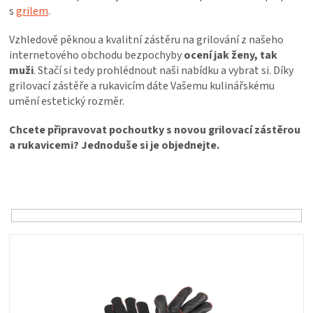
PALIVO
s
grilem
.
Vzhledově pěknou a kvalitní zástěru na grilování z našeho
KOŘENÍ
internetového obchodu bezpochyby
ocení jak ženy, tak
muži
. Stačí si tedy prohlédnout naši nabídku a vybrat si. Díky
A
grilovací zástěře a rukavicím dáte Vašemu kulinářskému
umění estetický rozměr.
OMÁČKY
Chcete připravovat pochoutky s novou grilovací zástěrou
a rukavicemi? Jednoduše si je objednejte.
NÁDOBÍ
Ř
a
LODGE
z
e
VAKUOVAČKY
n
V
í
ý
LEDNICE
p
p
r
i
o
NA
s
d