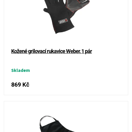
p
u
r
ZRÁNÍ
k
o
t
d
ů
MASA
u
k
t
VENKOVNÍ
ů
Kožené grilovací rukavice Weber, 1 pár
KUCHYNĚ
Skladem
KNIHY
869 Kč
O
GRILOVÁNÍ
HAVAJSKÉ