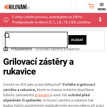
Přejít
NÁKUPNÍ
na
obsah
E-shop v plném provozu, expedujeme na 100 %!
KOŠÍK
AKČNÍ
Prodejna bude ve dnech 31.7., 1.8., 7.8. a 8.8. uzavřena.
NABÍDKA
HLEDAT
GRILY
Domů
Příslušenství
Grilovací zástěry a rukavice
WEBER
Grilovací zástěry a
rukavice
GRILY
UDÍRNY
Chcete se cítit jako pravý šéfkuchař?
Pořiďte si grilovací
zástěru a rukavice,
které se stanou módním doplňkem
Vašeho zahradního
grilování
a navíc Vás
uchrání před
PŘÍSLUŠENSTVÍ
ušpiněním či spálením.
Grilovací zástěra a rukavice tak
budou Vaším spolehlivým každodenním pomocníkem při práci