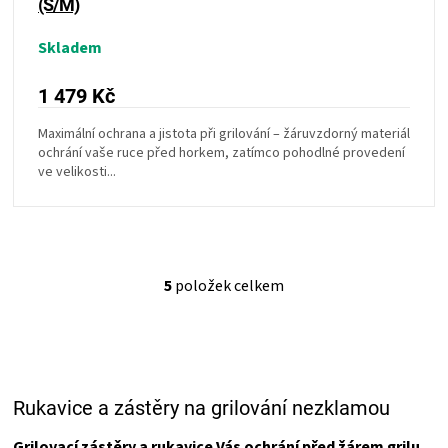
(S/M)
Skladem
1 479 Kč
Maximální ochrana a jistota při grilování – žáruvzdorný materiál
ochrání vaše ruce před horkem, zatímco pohodlné provedení
ve velikosti...
5
položek celkem
O
v
l
á
d
a
Rukavice a zástěry na grilování nezklamou
c
í
p
Grilovací zástěry a rukavice Vás ochrání před žárem grilu
,