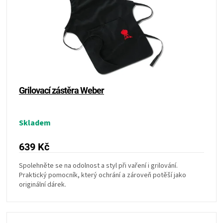
KOŠILE
VÍNO
DÁRKOVÉ
POUKAZY
Grilovací zástěra Weber
ZNAČKY
Skladem
MĚNA
639 Kč
(CZK)
Spolehněte se na odolnost a styl při vaření i grilování.
Praktický pomocník, který ochrání a zároveň potěší jako
originální dárek.
PŘIHLÁŠENÍ