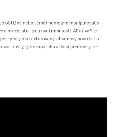
asto obtížné nebo téměř nemožné manipulovat s
 a hrnce, atd., jsou nyní minulostí. Ať už vaříte
 pěti prsty má texturovaný silikonový povrch. To
vací rošty, grilovaná jídla a další předměty lze