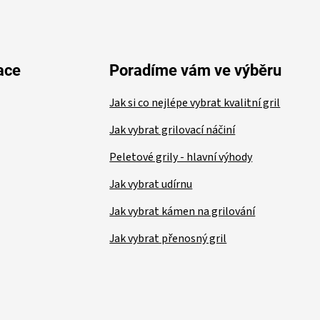
ace
Poradíme vám ve výběru
Jak si co nejlépe vybrat kvalitní gril
Jak vybrat grilovací náčiní
Peletové grily - hlavní výhody
Jak vybrat udírnu
Jak vybrat kámen na grilování
Jak vybrat přenosný gril