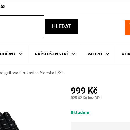
nás
HLEDAT
N
K
UDÍRNY
PŘÍSLUŠENSTVÍ
PALIVO
KOŘ
é grilovací rukavice Moesta L/XL
KOVNÍ KUCHYNĚ
KNIHY O GRILOVÁNÍ
HAVAJSKÉ KOŠ
999 Kč
ZNAČKY
825,62 Kč bez DPH
Měrná
cena:
Skladem