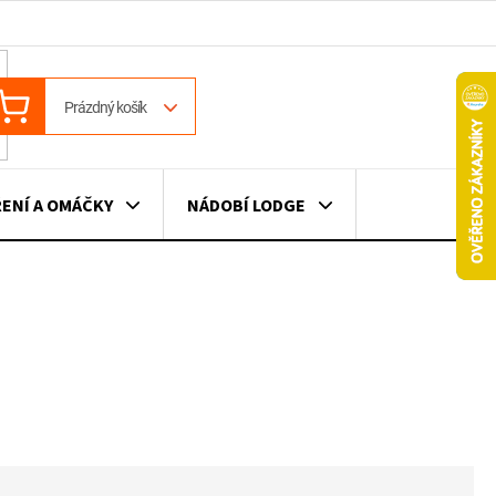
ÁKUPNÍ
Prázdný košík
OŠÍK
ENÍ A OMÁČKY
NÁDOBÍ LODGE
ILE
VÍNO
DÁRKOVÉ POUKAZY