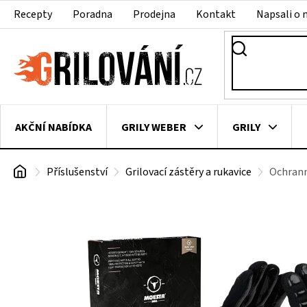
Přejít
Recepty
Poradna
Prodejna
Kontakt
Napsali o 
na
obsah
AKČNÍ NABÍDKA
GRILY WEBER
GRILY
Domů
Příslušenství
Grilovací zástěry a rukavice
Ochrann
VAKUOVAČKY
LEDNICE NA ZRÁNÍ MASA
VEN