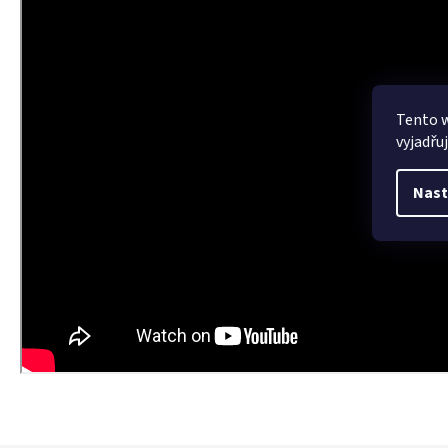
Tento 
vyjadřu
Nast