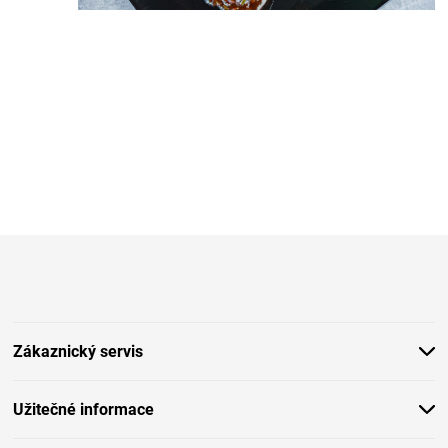
Z
á
p
a
t
Zákaznický servis
í
Užitečné informace