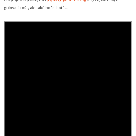
PALIVO
grilovací rošt, ale také boční hořák.
KOŘENÍ
A
OMÁČKY
NÁDOBÍ
LODGE
VAKUOVAČKY
LEDNICE
NA