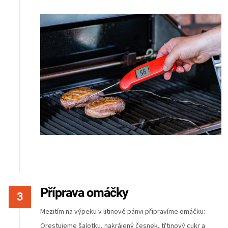
Příprava omáčky
Mezitím na výpeku v litinové pánvi připravíme omáčku:
Orestujeme šalotku, nakrájený česnek, třtinový cukr a