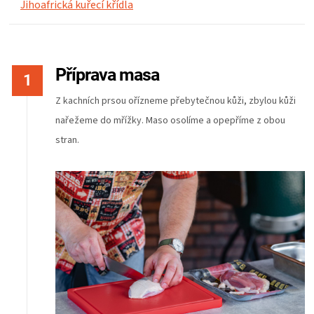
Jihoafrická kuřecí křídla
Příprava masa
Z kachních prsou ořízneme přebytečnou kůži, zbylou kůži
nařežeme do mřížky. Maso osolíme a opepříme z obou
stran.