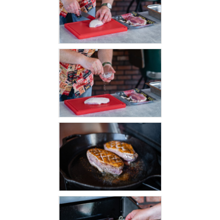
KOŠILE
VÍNO
DÁRKOVÉ
POUKAZY
ZNAČKY
MĚNA
(CZK)
PŘIHLÁŠENÍ