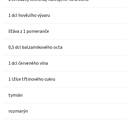
1 dcl hovězího vývaru
šťáva z 1 pomeranče
0,5 dcl balzamikového octa
1 dcl červeného vína
1 lžíce třtinového cukru
tymián
rozmarýn