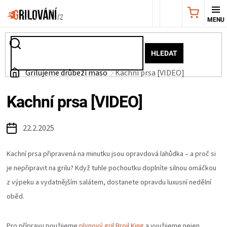
Přejít
NÁKUPNÍ
na
obsah
KOŠÍK
AKČNÍ
HLEDAT
NABÍDKA
Domů
Grilujeme drůbeží maso
Kachní prsa [VIDEO]
GRILY
Kachní prsa [VIDEO]
WEBER
22.2.2025
GRILY
Kachní prsa připravená na minutku jsou opravdová lahůdka – a proč si
je nepřipravit na grilu? Když tuhle pochoutku doplníte silnou omáčkou
UDÍRNY
z výpeku a vydatnějším salátem, dostanete opravdu luxusní nedělní
oběd.
PŘÍSLUŠENSTVÍ
Pro přípravu použijeme
plynový gril Broil King
a využijeme nejen