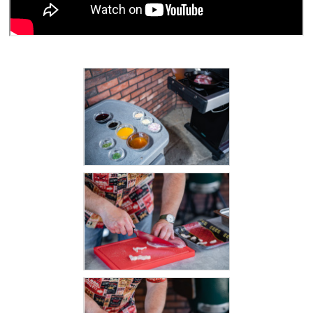
ZRÁNÍ
MASA
VENKOVNÍ
KUCHYNĚ
KNIHY
O
GRILOVÁNÍ
HAVAJSKÉ