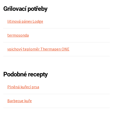
Grilovací potřeby
litinová pánev Lodge
termosonda
vpichový teploměr Thermapen ONE
Podobné recepty
Plněná kuřecí prsa
Barbecue kuře