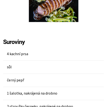
Suroviny
4 kachní prsa
sůl
černý pepř
1 šalotka, nakrájená na drobno
2 stroužky česneku, nakrájené na drobno