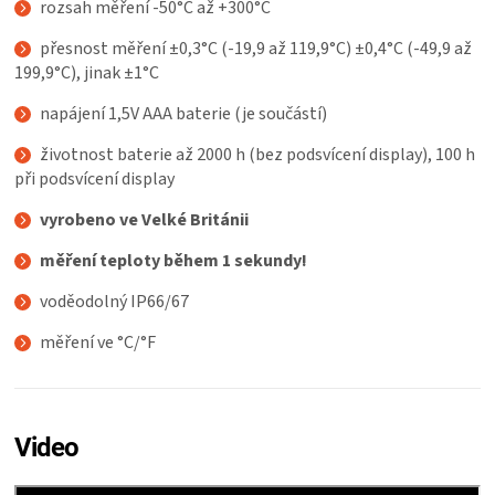
rozsah měření -50°C až +300°C
přesnost měření
±0,3°C (-19,9 až 119,9°C) ±0,4°C (-49,9 až
199,9°C), jinak ±1°C
napájení 1,5V AAA baterie (je součástí)
životnost baterie až 2000 h (bez podsvícení display), 100 h
při podsvícení display
vyrobeno ve Velké Británii
měření teploty během 1 sekundy!
voděodolný IP66/67
měření ve °C/°F
Video