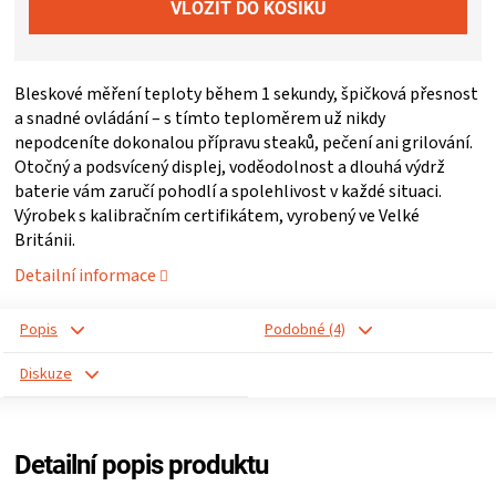
ZRÁNÍ
Bleskové měření teploty během 1 sekundy, špičková přesnost
MASA
a snadné ovládání – s tímto teploměrem už nikdy
nepodceníte dokonalou přípravu steaků, pečení ani grilování.
VENKOVNÍ
Otočný a podsvícený displej, voděodolnost a dlouhá výdrž
baterie vám zaručí pohodlí a spolehlivost v každé situaci.
KUCHYNĚ
Výrobek s kalibračním certifikátem, vyrobený ve Velké
Británii.
KNIHY
Detailní informace
O
Popis
Podobné (4)
Diskuze
GRILOVÁNÍ
HAVAJSKÉ
Detailní popis produktu