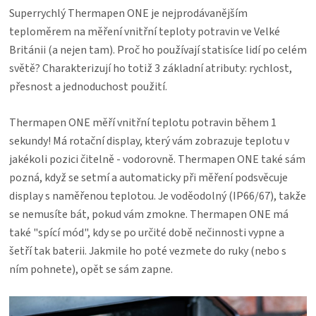
KOŠILE
Superrychlý Thermapen ONE je nejprodávanějším
teploměrem na měření vnitřní teploty potravin ve Velké
VÍNO
Británii (a nejen tam). Proč ho používají statisíce lidí po celém
světě? Charakterizují ho totiž 3 základní atributy: rychlost,
DÁRKOVÉ
přesnost a jednoduchost použití.
POUKAZY
Thermapen ONE měří vnitřní teplotu potravin během 1
sekundy! Má rotační display, který vám zobrazuje teplotu v
ZNAČKY
jakékoli pozici čitelně - vodorovně. Thermapen ONE také sám
pozná, když se setmí a automaticky při měření podsvěcuje
MĚNA
display s naměřenou teplotou. Je voděodolný (IP66/67), takže
se nemusíte bát, pokud vám zmokne. Thermapen ONE má
(CZK)
také "spící mód", kdy se po určité době nečinnosti vypne a
šetří tak baterii. Jakmile ho poté vezmete do ruky (nebo s
ním pohnete), opět se sám zapne.
PŘIHLÁŠENÍ