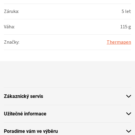
Záruka
:
5 let
Váha
:
115 g
Značky
:
Thermapen
Z
á
p
a
t
Zákaznický servis
í
Užitečné informace
Poradíme vám ve výběru