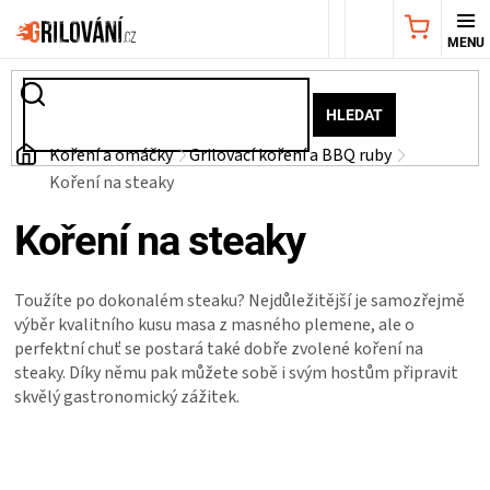
Přejít
NÁKUPNÍ
na
obsah
KOŠÍK
AKČNÍ
HLEDAT
NABÍDKA
Domů
Koření a omáčky
Grilovací koření a BBQ ruby
Koření na steaky
GRILY
Koření na steaky
WEBER
Toužíte po dokonalém steaku? Nejdůležitější je samozřejmě
GRILY
výběr kvalitního kusu masa z masného plemene, ale o
perfektní chuť se postará také dobře zvolené koření na
steaky. Díky němu pak můžete sobě i svým hostům připravit
UDÍRNY
skvělý gastronomický zážitek.
PŘÍSLUŠENSTVÍ
Ř
a
z