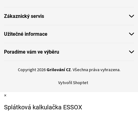
a
t
Zákaznický servis
í
Užitečné informace
Poradíme vám ve výběru
Copyright 2026
Grilování CZ
. Všechna práva vyhrazena.
Vytvořil Shoptet
×
Splátková kalkulačka ESSOX