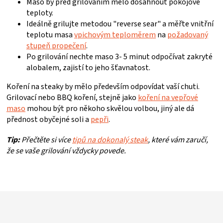
Maso by před grilováním mělo dosáhnout pokojové
teploty.
Ideálně grilujte metodou "reverse sear" a měřte vnitřní
teplotu masa
vpichovým teploměrem
na
požadovaný
stupeň propečení
.
Po grilování nechte maso 3- 5 minut odpočívat zakryté
alobalem, zajistí to jeho šťavnatost.
Koření na steaky by mělo především odpovídat vaší chuti.
Grilovací nebo BBQ koření, stejně jako
koření na vepřové
maso
mohou být pro někoho skvělou volbou, jiný ale dá
přednost obyčejné soli a
pepři
.
Tip:
Přečtěte si více
tipů na dokonalý steak
, které vám zaručí,
že se vaše grilování vždycky povede.
Z
á
p