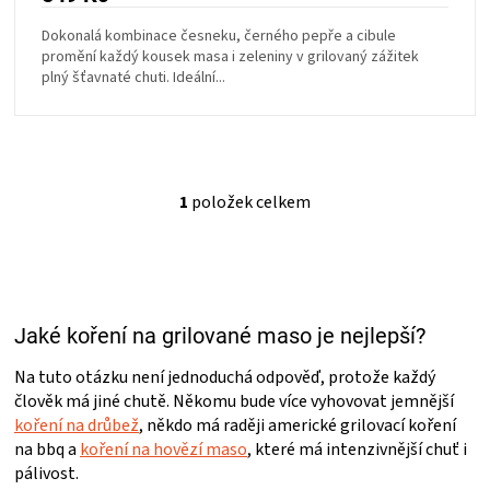
Dokonalá kombinace česneku, černého pepře a cibule
ZRÁNÍ
promění každý kousek masa i zeleniny v grilovaný zážitek
plný šťavnaté chuti. Ideální...
MASA
VENKOVNÍ
1
položek celkem
KUCHYNĚ
O
v
l
KNIHY
á
d
a
O
Jaké koření na grilované maso je nejlepší?
c
í
p
Na tuto otázku není jednoduchá odpověď, protože každý
GRILOVÁNÍ
r
člověk má jiné chutě. Někomu bude více vyhovovat jemnější
v
koření na drůbež
, někdo má raději americké grilovací koření
k
HAVAJSKÉ
na bbq a
koření na hovězí maso
, které má intenzivnější chuť i
y
pálivost.
v