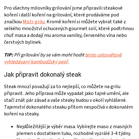
KOŠILE
ý
Pro všechny milovníky grilování jsme připravili steakové
p
koření i další koření na grilování, které prodáváme pod
i
VÍNO
s
značkou
Mistr grilu
. Kromě koření si můžete vybrat také z
u
velkého množství ochucených gourmet solí, které podtrhnou
chuť masa a dodají mu aroma vanilky, červeného vína nebo
DÁRKOVÉ
čerstvých bylinek.
POUKAZY
TIP:
Při grilování by se vám mohl hodit
tento celosvětově
vyhledávaný kambodžský pepř
.
ZNAČKY
Jak připravit dokonalý steak
MĚNA
Steak mnozí považují za to nejlepší, co můžete na grilu
připravit. Jeho příprava může vypadat jako tajné umění, ale
stačí znát pár zásad a vaše steaky budou v okolí vyhlášené.
(CZK)
Tajemství dokonalého steaku přitom nespočívá v dokonalém
koření na steaky.
PŘIHLÁŠENÍ
Nejdůležitější je výběr masa. Vybírejte maso z masných
plemen s dostatkem tuku, rozhodně vyzrálé 3-4 týdny.