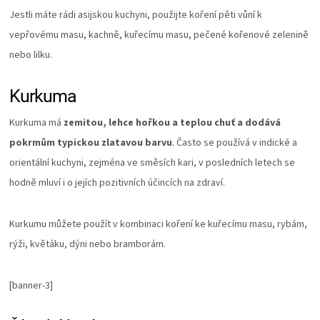
Jestli máte rádi asijskou kuchyni, použijte koření pěti vůní k
vepřovému masu, kachně, kuřecímu masu, pečené kořenové zelenině
nebo lilku.
Kurkuma
Kurkuma má
zemitou, lehce hořkou a teplou chuť a dodává
pokrmům typickou zlatavou barvu
. Často se používá v indické a
orientální kuchyni, zejména ve směsích kari, v posledních letech se
hodně mluví i o jejích pozitivních účincích na zdraví.
Kurkumu můžete použít v kombinaci koření ke kuřecímu masu, rybám,
rýži, květáku, dýni nebo bramborám.
[banner-3]