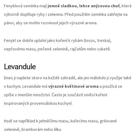
Fenyklová semínka mají
jemně sladkou, lehce anýzovou chuť
, která
výborně doplňuje ryby i zeleninu. Před použitím semínka zahřejte na
pánvi, aby se mohlo rozvinout jejich výrazné aroma.
Fenykl se dobře uplatní jako koření k rybám (losos, treska),
vepřovému masu, pečené zelenině, rajčatům nebo cuketě.
Levandule
Dnes ji najdete skoro na každé zahradě, ale jen málokdo ji využije také
v kuchyni. Levandule má
výrazné květinové aroma
a používá se
spíše v menším množství. Často je součástí směsí koření
inspirovaných provensálskou kuchyní.
Hodí se například k jehněčímu masu, kuřecímu masu, grilované
zelenině, bramborám nebo lilku.