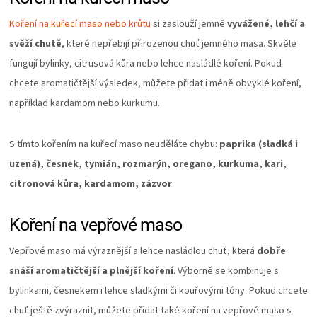
Koření na kuřecí maso nebo krůtu
si zaslouží jemně
vyvážené, lehčí a
svěží chutě
, které nepřebijí přirozenou chuť jemného masa. Skvěle
fungují bylinky, citrusová kůra nebo lehce nasládlé koření. Pokud
chcete aromatičtější výsledek, můžete přidat i méně obvyklé koření,
například kardamom nebo kurkumu.
S tímto kořením na kuřecí maso neuděláte chybu:
paprika (sladká i
uzená), česnek, tymián, rozmarýn, oregano, kurkuma, kari,
citronová kůra, kardamom, zázvor
.
Koření na vepřové maso
Vepřové maso má výraznější a lehce nasládlou chuť, která
dobře
snáší aromatičtější a plnější koření
. Výborně se kombinuje s
bylinkami, česnekem i lehce sladkými či kouřovými tóny. Pokud chcete
chuť ještě zvýraznit, můžete přidat také koření na vepřové maso s