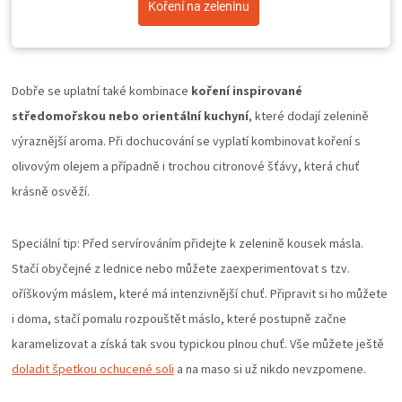
Koření na zeleninu
Dobře se uplatní také kombinace
koření inspirované
středomořskou nebo orientální kuchyní
, které dodají zelenině
výraznější aroma. Při dochucování se vyplatí kombinovat koření s
olivovým olejem a případně i trochou citronové šťávy, která chuť
krásně osvěží.
Speciální tip: Před servírováním přidejte k zelenině kousek másla.
Stačí obyčejné z lednice nebo můžete zaexperimentovat s tzv.
oříškovým máslem, které má intenzivnější chuť. Připravit si ho můžete
i doma, stačí pomalu rozpouštět máslo, které postupně začne
karamelizovat a získá tak svou typickou plnou chuť. Vše můžete ještě
doladit špetkou ochucené soli
a na maso si už nikdo nevzpomene.