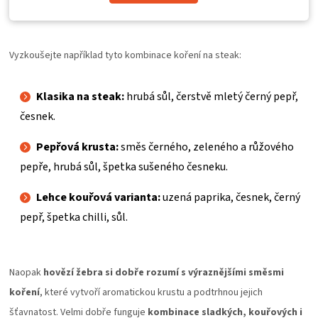
Vyzkoušejte například tyto kombinace koření na steak:
Klasika na steak:
hrubá sůl, čerstvě mletý černý pepř,
česnek.
Pepřová krusta:
směs černého, zeleného a růžového
pepře, hrubá sůl, špetka sušeného česneku.
Lehce kouřová varianta:
uzená paprika, česnek, černý
pepř, špetka chilli, sůl.
Naopak
hovězí žebra si dobře rozumí s výraznějšími směsmi
koření
, které vytvoří aromatickou krustu a podtrhnou jejich
šťavnatost. Velmi dobře funguje
kombinace sladkých, kouřových i