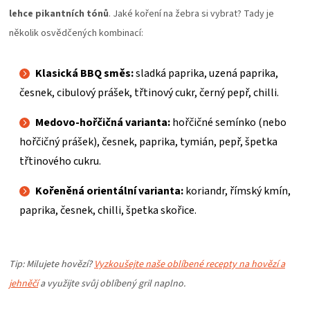
lehce pikantních tónů
. Jaké koření na žebra si vybrat? Tady je
několik osvědčených kombinací:
Klasická BBQ směs:
sladká paprika, uzená paprika,
česnek, cibulový prášek, třtinový cukr, černý pepř, chilli.
Medovo-hořčičná varianta:
hořčičné semínko (nebo
hořčičný prášek), česnek, paprika, tymián, pepř, špetka
třtinového cukru.
Kořeněná orientální varianta:
koriandr, římský kmín,
paprika, česnek, chilli, špetka skořice.
Tip: Milujete hovězí?
Vyzkoušejte naše oblíbené recepty na hovězí a
jehněčí
a využijte svůj oblíbený gril naplno.