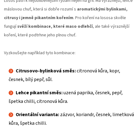
Losos patří k nejoblíbenějším rybám nejen na gril. Má výraznější, lehce
máslovou chuť, která si dobře rozumí s
aromatickými bylinkami,
citrusy i jemně pikantním kořením
. Pro koření na lososa skvěle
fungují
svěží kombinace, které maso odlehčí
, ale také výraznější
koření, které podtrhne jeho plnou chuť.
Vyzkoušejte například tyto kombinace:
Citrusovo-bylinková směs:
citronová kůra, kopr,
česnek, bílý pepř, sůl.
Lehce pikantní směs:
uzená paprika, česnek, pepř,
špetka chilli, citronová kůra.
Orientální varianta:
zázvor, koriandr, česnek, limetková
kůra, špetka chilli.