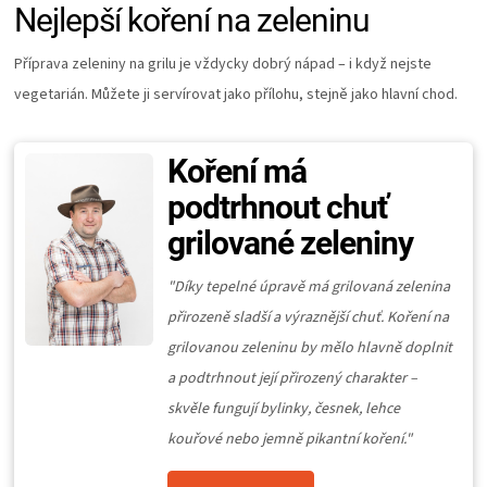
Nejlepší koření na zeleninu
Příprava zeleniny na grilu je vždycky dobrý nápad – i když nejste
vegetarián. Můžete ji servírovat jako přílohu, stejně jako hlavní chod.
Koření má
podtrhnout chuť
grilované zeleniny
"Díky tepelné úpravě má grilovaná zelenina
přirozeně sladší a výraznější chuť. Koření na
grilovanou zeleninu by mělo hlavně doplnit
a podtrhnout její přirozený charakter –
skvěle fungují bylinky, česnek, lehce
kouřové nebo jemně pikantní koření."