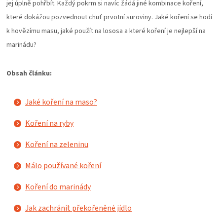
PALIVO
jej úplně pohřbít. Každý pokrm si navíc žádá jiné kombinace koření,
které dokážou pozvednout chuť prvotní suroviny. Jaké koření se hodí
KOŘENÍ
k hovězímu masu, jaké použít na lososa a které koření je nejlepší na
marinádu?
A
Obsah článku:
OMÁČKY
Jaké koření na maso?
NÁDOBÍ
Koření na ryby
LODGE
Koření na zeleninu
VAKUOVAČKY
Málo používané koření
LEDNICE
Koření do marinády
Jak zachránit překořeněné jídlo
NA