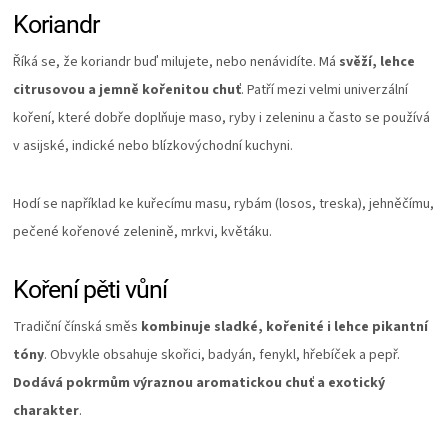
Koriandr
Říká se, že koriandr buď milujete, nebo nenávidíte. Má
svěží, lehce
citrusovou a jemně kořenitou chuť
. Patří mezi velmi univerzální
koření, které dobře doplňuje maso, ryby i zeleninu a často se používá
v asijské, indické nebo blízkovýchodní kuchyni.
Hodí se například ke kuřecímu masu, rybám (losos, treska), jehněčímu,
pečené kořenové zelenině, mrkvi, květáku.
Koření pěti vůní
Tradiční čínská směs
kombinuje sladké, kořenité i lehce pikantní
tóny
. Obvykle obsahuje skořici, badyán, fenykl, hřebíček a pepř.
Dodává pokrmům výraznou aromatickou chuť a exotický
charakter
.