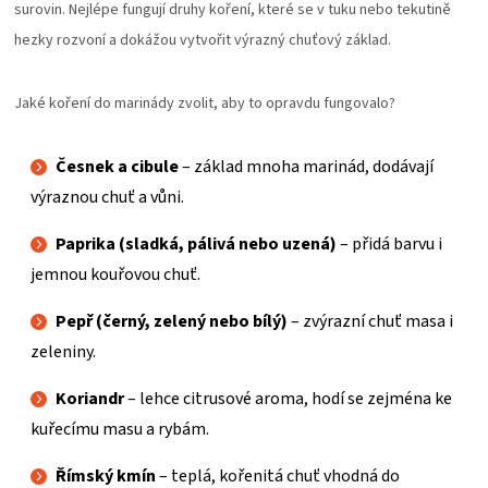
surovin. Nejlépe fungují druhy koření, které se v tuku nebo tekutině
hezky rozvoní a dokážou vytvořit výrazný chuťový základ.
Jaké koření do marinády zvolit, aby to opravdu fungovalo?
Česnek a cibule
– základ mnoha marinád, dodávají
výraznou chuť a vůni.
Paprika (sladká, pálivá nebo uzená)
– přidá barvu i
jemnou kouřovou chuť.
Pepř (černý, zelený nebo bílý)
– zvýrazní chuť masa i
zeleniny.
Koriandr
– lehce citrusové aroma, hodí se zejména ke
kuřecímu masu a rybám.
Římský kmín
– teplá, kořenitá chuť vhodná do