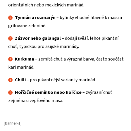
orientálních nebo mexických marinád.
Tymián a rozmarýn
– bylinky vhodné hlavně k masu a
grilované zelenině.
Zázvor nebo galangal
– dodají svěží, lehce pikantní
chuť, typickou pro asijské marinády.
Kurkuma
– zemitá chuť a výrazná barva, často součást
kari marinád.
Chilli
– pro pikantnější varianty marinád.
Hořčičné semínko nebo hořčice
– zvýrazní chuť
zejména u vepřového masa.
[banner-1]