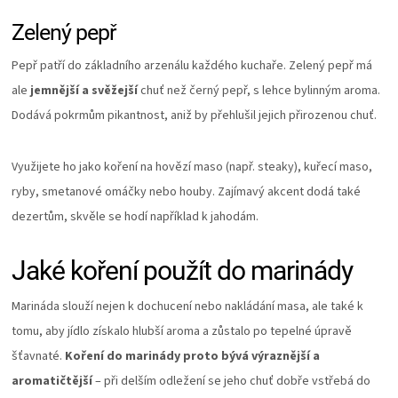
Zelený pepř
Pepř patří do základního arzenálu každého kuchaře. Zelený pepř má
ale
jemnější a svěžejší
chuť než černý pepř, s lehce bylinným aroma.
Dodává pokrmům pikantnost, aniž by přehlušil jejich přirozenou chuť.
Využijete ho jako koření na hovězí maso (např. steaky), kuřecí maso,
ryby, smetanové omáčky nebo houby. Zajímavý akcent dodá také
dezertům, skvěle se hodí například k jahodám.
Jaké koření použít do marinády
Marináda slouží nejen k dochucení nebo nakládání masa, ale také k
tomu, aby jídlo získalo hlubší aroma a zůstalo po tepelné úpravě
šťavnaté.
Koření do marinády proto bývá výraznější a
aromatičtější
– při delším odležení se jeho chuť dobře vstřebá do