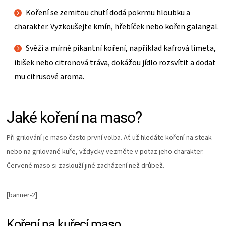
Koření se zemitou chutí dodá pokrmu hloubku a
charakter. Vyzkoušejte kmín, hřebíček nebo kořen galangal.
Svěží a mírně pikantní koření, například kafrová limeta,
ibišek nebo citronová tráva, dokážou jídlo rozsvítit a dodat
mu citrusové aroma.
Jaké koření na maso?
Při grilování je maso často první volba. Ať už hledáte koření na steak
nebo na grilované kuře, vždycky vezměte v potaz jeho charakter.
Červené maso si zaslouží jiné zacházení než drůbež.
[banner-2]
Koření na kuřecí maso