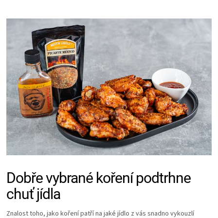
ZRÁNÍ
MASA
VENKOVNÍ
KUCHYNĚ
KNIHY
O
GRILOVÁNÍ
Dobře vybrané koření podtrhne
chuť jídla
HAVAJSKÉ
Znalost toho, jako koření patří na jaké jídlo z vás snadno vykouzlí