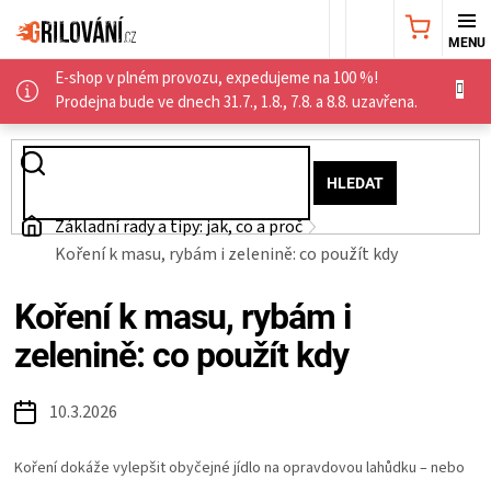
Přejít
NÁKUPNÍ
na
obsah
E-shop v plném provozu, expedujeme na 100 %!
KOŠÍK
AKČNÍ
Prodejna bude ve dnech 31.7., 1.8., 7.8. a 8.8. uzavřena.
NABÍDKA
HLEDAT
GRILY
Domů
Základní rady a tipy: jak, co a proč
Koření k masu, rybám i zelenině: co použít kdy
WEBER
Koření k masu, rybám i
GRILY
zelenině: co použít kdy
UDÍRNY
10.3.2026
PŘÍSLUŠENSTVÍ
Koření dokáže vylepšit obyčejné jídlo na opravdovou lahůdku – nebo