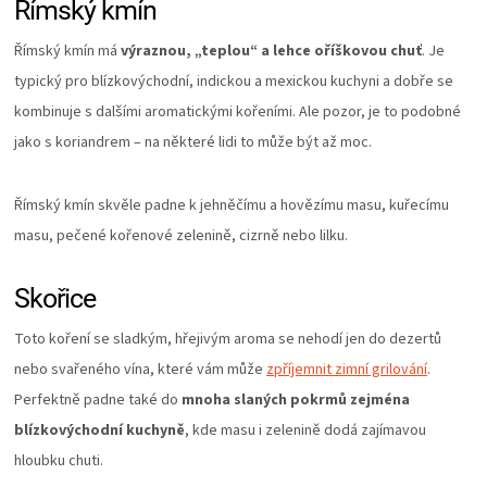
Římský kmín
Římský kmín má
výraznou,
„
teplou
“
a lehce oříškovou chuť
. Je
typický pro blízkovýchodní, indickou a mexickou kuchyni a dobře se
kombinuje s dalšími aromatickými kořeními. Ale pozor, je to podobné
jako s koriandrem – na některé lidi to může být až moc.
Římský kmín skvěle padne k jehněčímu a hovězímu masu, kuřecímu
masu, pečené kořenové zelenině, cizrně nebo lilku.
Skořice
Toto koření se sladkým, hřejivým aroma se nehodí jen do dezertů
nebo svařeného vína, které vám může
zpříjemnit zimní grilování
.
Perfektně padne také do
mnoha slaných pokrmů zejména
blízkovýchodní kuchyně
, kde masu i zelenině dodá zajímavou
hloubku chuti.