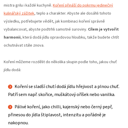
KOŠILE
mistra grilu i každé kuchyně.
Koření přináší do pokrmu jedinečný
kulinářský zážitek
, teplo a charakter. Abyste ale dosáhli tohoto
VÍNO
výsledku, potřebujete vědět, jak kombinaci koření správně
vybalancovat, abyste podtrhli samotné suroviny.
Cílem je vytvořit
DÁRKOVÉ
harmonii
, která dodá jídlu opravdovou hloubku, takže budete chtít
ochutnávat stále znova.
POUKAZY
Koření můžeme rozdělit do několika skupin podle toho, jakou chuť
ZNAČKY
jídlu dodá:
MĚNA
Koření se sladší chutí dodá jídlu hřejivost a plnou chuť.
(CZK)
Patří sem např. skořice, muškátový oříšek nebo vanilka.
Pálivé koření, jako chilli, kajenský nebo černý pepř,
PŘIHLÁŠENÍ
přinesou do jídla štiplavost, intenzitu a pořádně je
nakopnou.