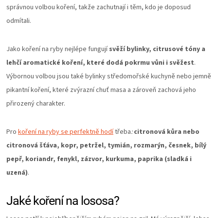
správnou volbou koření, takže zachutnají i těm, kdo je doposud
odmítali.
Jako koření na ryby nejlépe fungují
svěží bylinky, citrusové tóny a
lehčí aromatické koření, které dodá pokrmu vůni i svěžest
.
Výbornou volbou jsou také bylinky středomořské kuchyně nebo jemně
pikantní koření, které zvýrazní chuť masa a zároveň zachová jeho
přirozený charakter.
Pro
koření na ryby se perfektně hodí
třeba
:
citronová kůra nebo
citronová šťáva, kopr, petržel, tymián, rozmarýn, česnek, bílý
pepř, koriandr, fenykl, zázvor, kurkuma, paprika (sladká i
uzená)
.
Jaké koření na lososa?