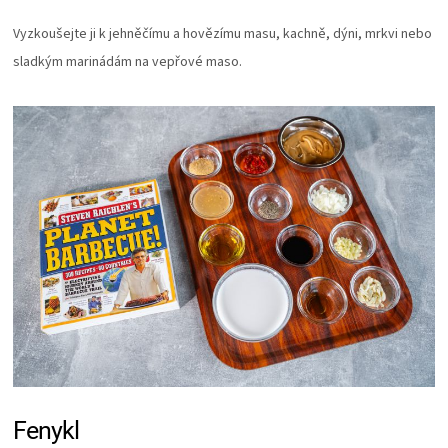
Vyzkoušejte ji k jehněčímu a hovězímu masu, kachně, dýni, mrkvi nebo
sladkým marinádám na vepřové maso.
Fenykl