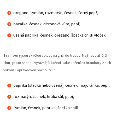
oregano, tymián, rozmarýn, česnek, černý pepř,
bazalka, česnek, citronová kůra, pepř,
uzená paprika, česnek, oregano, špetka chilli vloček.
Brambory
jsou skvělou volbou na gril i do trouby. Mají neutrálnější
chuť, proto snesou výraznější koření. Jaké koření na brambory z nich
vykouzlí opravdovou pochoutku?
paprika (sladká nebo uzená), česnek, majoránka, pepř,
rozmarýn, česnek, hrubá sůl, pepř,
tymián, česnek, paprika, špetka chilli.