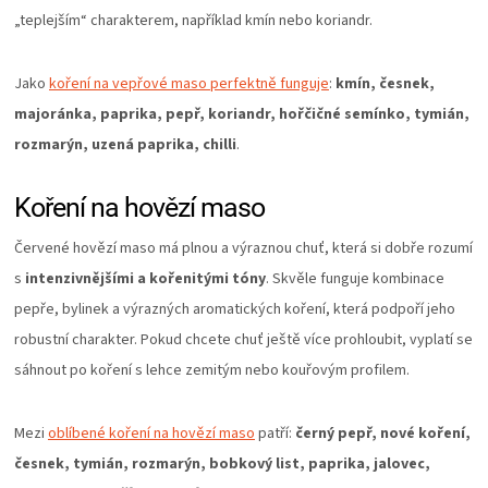
„
teplejším
“
charakterem, například kmín nebo koriandr.
Jako
koření na vepřové maso perfektně funguje
:
kmín, česnek,
majoránka, paprika, pepř, koriandr, hořčičné semínko, tymián,
rozmarýn, uzená paprika, chilli
.
Koření na hovězí maso
Červené hovězí maso má plnou a výraznou chuť, která si dobře rozumí
s
intenzivnějšími a kořenitými tóny
. Skvěle funguje kombinace
pepře, bylinek a výrazných aromatických koření, která podpoří jeho
robustní charakter. Pokud chcete chuť ještě více prohloubit, vyplatí se
sáhnout po koření s lehce zemitým nebo kouřovým profilem.
Mezi
oblíbené koření na hovězí maso
patří:
černý pepř, nové koření,
česnek, tymián, rozmarýn, bobkový list, paprika, jalovec,