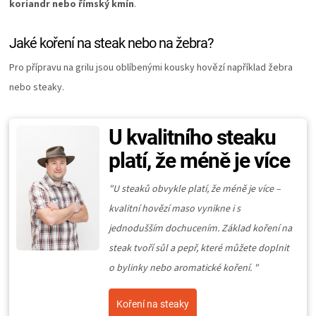
koriandr nebo římský kmín
.
Jaké koření na steak nebo na žebra?
Pro přípravu na grilu jsou oblíbenými kousky hovězí například žebra
nebo steaky.
U kvalitního steaku
platí, že méně je více
"U steaků obvykle platí, že méně je více
–
kvalitní hovězí maso vynikne i s
jednodušším dochucením. Základ koření na
steak tvoří sůl a pepř, které můžete doplnit
o bylinky nebo aromatické koření. "
Koření na steaky