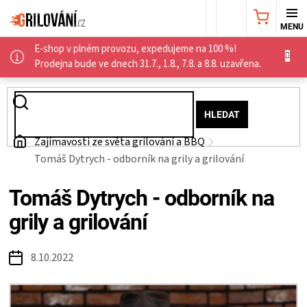
Přejít
NÁKUPNÍ
na
obsah
E-shop v plném provozu, expedujeme na 100 %!
KOŠÍK
AKČNÍ
Prodejna bude ve dnech 31.7., 1.8., 7.8. a 8.8. uzavřena.
NABÍDKA
HLEDAT
GRILY
Domů
Zajímavosti ze světa grilování a BBQ
Tomáš Dytrych - odborník na grily a grilování
WEBER
Tomáš Dytrych - odborník na
GRILY
grily a grilování
UDÍRNY
8.10.2022
PŘÍSLUŠENSTVÍ