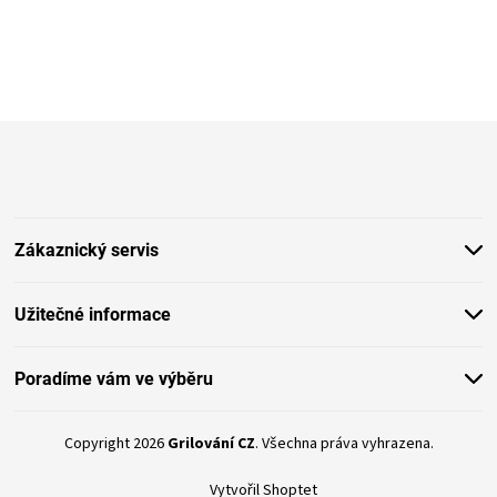
Z
á
p
a
t
Zákaznický servis
í
Užitečné informace
Poradíme vám ve výběru
Copyright 2026
Grilování CZ
. Všechna práva vyhrazena.
Vytvořil Shoptet