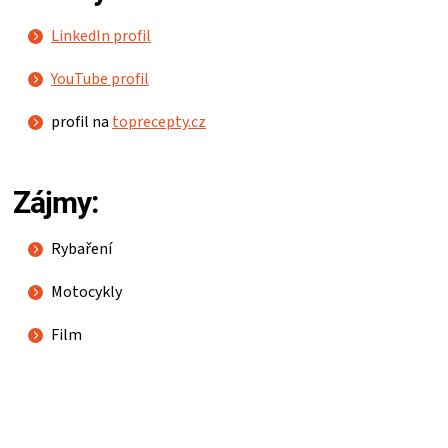
KOŠILE
LinkedIn profil
VÍNO
YouTube profil
DÁRKOVÉ
profil na
toprecepty.cz
POUKAZY
Zájmy:
ZNAČKY
Rybaření
MĚNA
Motocykly
(CZK)
Film
PŘIHLÁŠENÍ