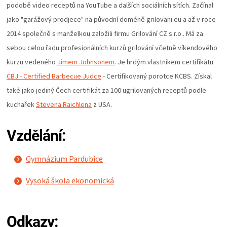
podobě video receptů na YouTube a dalších sociálních sítích. Začínal
ZRÁNÍ
jako "garážový prodjece" na původní doméně grilovani.eu a až v roce
2014 společně s manželkou založili firmu Grilování CZ s.r.o.. Má za
MASA
sebou celou řadu profesionálních kurzů grilování včetně víkendového
kurzu vedeného
Jimem Johnsonem
. Je hrdým vlastníkem certifikátu
VENKOVNÍ
CBJ - Certified Barbecue Judce
- Certifikovaný porotce KCBS. Získal
také jako jediný Čech certifikát za 100 ugrilovaných receptů podle
KUCHYNĚ
kuchařek
Stevena Raichlena
z USA.
KNIHY
Vzdělání:
O
Gymnázium Pardubice
GRILOVÁNÍ
Vysoká škola ekonomická
HAVAJSKÉ
Odkazy: