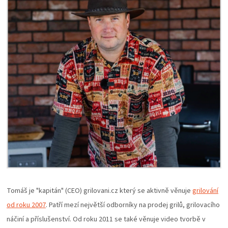
PALIVO
KOŘENÍ
A
OMÁČKY
NÁDOBÍ
LODGE
VAKUOVAČKY
Tomáš je "kapitán" (CEO) grilovani.cz který se aktivně věnuje
grilování
LEDNICE
od roku 2007
. Patří mezí největší odborníky na prodej grilů, grilovacího
NA
náčiní a příslušenství. Od roku 2011 se také věnuje video tvorbě v