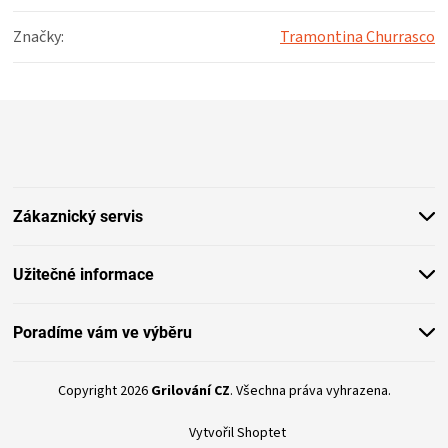
Značky
:
Tramontina Churrasco
Z
á
p
a
t
Zákaznický servis
í
Užitečné informace
Poradíme vám ve výběru
Copyright 2026
Grilování CZ
. Všechna práva vyhrazena.
Vytvořil Shoptet