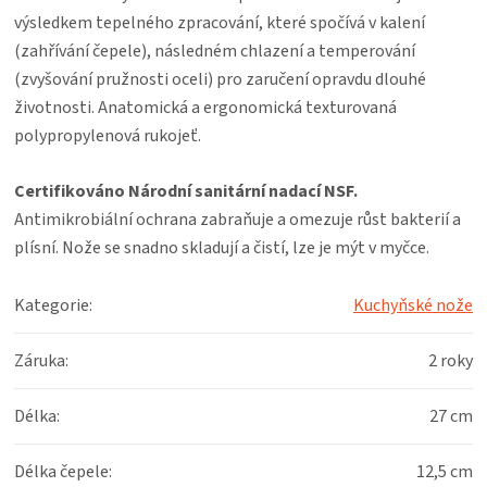
KOŠILE
výsledkem tepelného zpracování, které spočívá v kalení
(zahřívání čepele), následném chlazení a temperování
VÍNO
(zvyšování pružnosti oceli) pro zaručení opravdu dlouhé
životnosti. Anatomická a ergonomická texturovaná
DÁRKOVÉ
polypropylenová rukojeť.
POUKAZY
Certifikováno Národní sanitární nadací NSF.
Antimikrobiální ochrana zabraňuje a omezuje růst bakterií a
ZNAČKY
plísní. Nože se snadno skladují a čistí, lze je mýt v myčce.
MĚNA
Kategorie
:
Kuchyňské nože
(CZK)
Záruka
:
2 roky
PŘIHLÁŠENÍ
Délka
:
27 cm
Délka čepele
:
12,5 cm