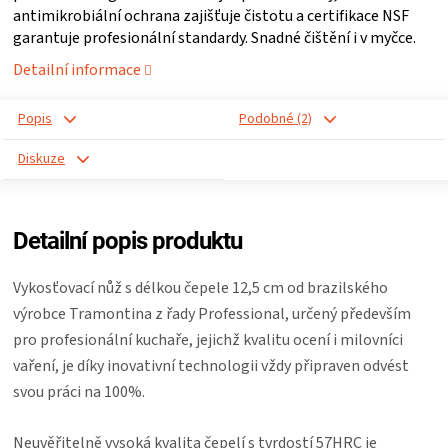
antimikrobiální ochrana zajišťuje čistotu a certifikace NSF
ZRÁNÍ
garantuje profesionální standardy. Snadné čištění i v myčce.
Detailní informace
MASA
Popis
Podobné (2)
VENKOVNÍ
Diskuze
KUCHYNĚ
Detailní popis produktu
KNIHY
Vykosťovací nůž s délkou čepele 12,5 cm od brazilského
O
výrobce Tramontina z řady Professional, určený především
pro profesionální kuchaře, jejichž kvalitu ocení i milovníci
GRILOVÁNÍ
vaření, je díky inovativní technologii vždy připraven odvést
svou práci na 100%.
HAVAJSKÉ
Neuvěřitelně vysoká kvalita čepelí s tvrdostí 57HRC je