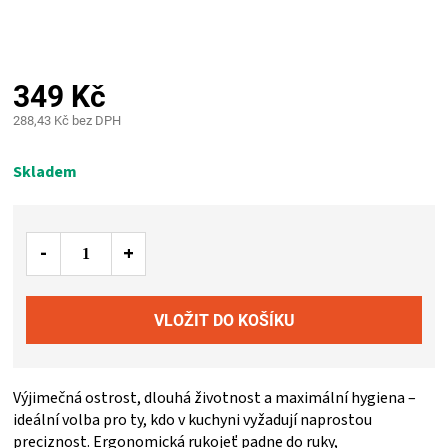
PALIVO
KOŘENÍ
349 Kč
A
288,43 Kč bez DPH
Měrná
OMÁČKY
cena:
Skladem
NÁDOBÍ
LODGE
VAKUOVAČKY
LEDNICE
Výjimečná ostrost, dlouhá životnost a maximální hygiena –
ideální volba pro ty, kdo v kuchyni vyžadují naprostou
NA
preciznost. Ergonomická rukojeť padne do ruky,