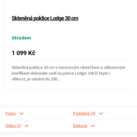
Skleněná poklice Lodge 30 cm
Skladem
1 099 Kč
Skleněná poklice 30 cm s nerezovým rámečkem a silikonovým
knoflíkem dokonale sedí na pánve Lodge. Udrží teplo i
vlhkost, je odolná do 200...
Popis
Podobné (4)
Videa (1)
Diskuze