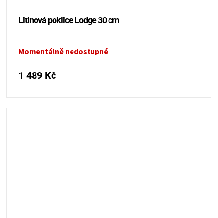
KOŠILE
Litinová poklice Lodge 30 cm
VÍNO
Momentálně nedostupné
DÁRKOVÉ
1 489 Kč
POUKAZY
ZNAČKY
MĚNA
(CZK)
PŘIHLÁŠENÍ