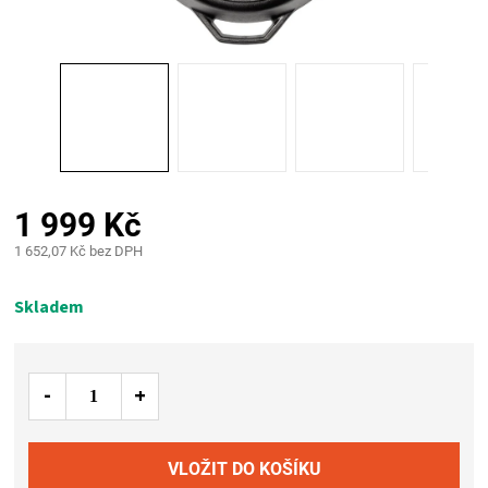
PALIVO
KOŘENÍ
A
OMÁČKY
1 999 Kč
NÁDOBÍ
1 652,07 Kč bez DPH
Měrná
LODGE
cena:
Skladem
VAKUOVAČKY
LEDNICE
NA