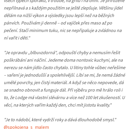
všech typech sporáků, v troubě, na grilu i na ohni. Je přirozeně
nepřilnavá a s každým použitím se ještě zlepšuje. Většinu jídel
dělám na nižší výkon a výsledky jsou lepší než na běžných
pánvích. Používám ji denně – od vajíček přes maso až po
pečení. Stačí minimum tuku, nic se nepřipaluje a zvládnou na
ní vařit i děti."
"Je opravdu „blbuvzdorná“, odpouští chyby a nemusím řešit
poškrábání ani náčiní. Jedeme doma nontoxic kuchyni, ale na
nerezu se nám jídlo často chytalo. U litiny tohle vůbec neřešíme
– vaření je jednodušší a spolehlivější. Líbí se mi, že nemá žádné
umělé povrchy, jen čistý materiál. A když se něco nepovede, dá
se snadno obnovit a funguje dál. Při výběru pro mě hrálo roli i
to, že Lodge má vlastní slévárnu a více než 100 let zkušeností. U
věcí, na kterých vařím každý den, chci mít jistotu kvality."
"Je to nádobí, které vydrží roky a dává dlouhodobě smysl."
@spokojena_s_malem