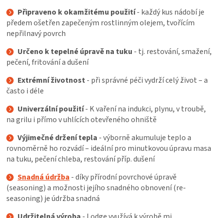
Připraveno k okamžitému použití
- každý kus nádobí je
předem ošetřen zapečeným rostlinným olejem, tvořícím
nepřilnavý povrch
Určeno k tepelné úpravě na tuku
- tj. restování, smažení,
pečení, fritování a dušení
Extrémní životnost
- při správné péči vydrží celý život – a
často i déle
Univerzální použití
- K vaření na indukci, plynu, v troubě,
na grilu i přímo v uhlících otevřeného ohniště
Výjimečné držení tepla
- výborně akumuluje teplo a
rovnoměrně ho rozvádí – ideální pro minutkovou úpravu masa
na tuku, pečení chleba, restování příp. dušení
Snadná údržba
- díky přírodní povrchové úpravě
(seasoning) a možnosti jejího snadného obnovení (re-
seasoning) je údržba snadná
Udržitelná výroba
- Lodge využívá k výrobě mj.