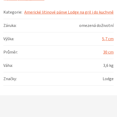
Kategorie
:
Americké litinové pánve Lodge na gril i do kuchyně
Záruka
:
omezená doživotní
Výška
:
5,7 cm
Průměr
:
30 cm
Váha
:
3,6 kg
Značky
:
Lodge
Z
á
p
a