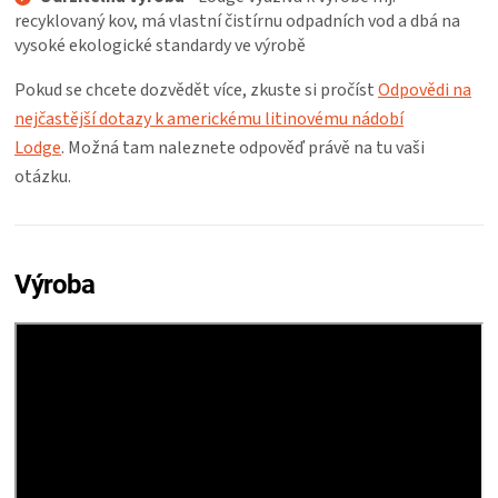
recyklovaný kov, má vlastní čistírnu odpadních vod a dbá na
vysoké ekologické standardy ve výrobě
Pokud se chcete dozvědět více, zkuste si pročíst
Odpovědi na
nejčastější dotazy k americkému litinovému nádobí
Lodge
. Možná tam naleznete odpověď právě na tu vaši
otázku.
Výroba