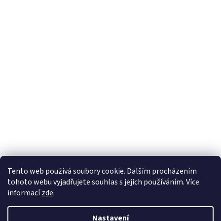
Tento web používá soubory cookie. Dalším procházením
tohoto webu vyjadřujete souhlas s jejich používáním. Více
informací
zde
.
Nastavení