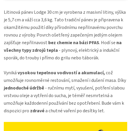
Litinová pánev Lodge 30 cm je vyrobena z masivní litiny, výška
je 5,7 cm a váží cca 3,6 kg. Tato tradiční pánev je připravena k
okamžitému použití díky přírodnímu nepřilnavému povrchu
rovnou z výroby. Povrch ošetřený zapečeným jedlým olejem
zajišťuje nepřilnavost
bez chemie na bázi PFAS
. Hodí se
na
všechny typy zdrojů tepla
- plynový, elektrický a indukční
sporák, do trouby i přímo do grilu nebo táborák.
Vyniká
vysokou tepelnou vodivostí a akumulací,
což
umožňuje rovnoměrné restování, smažení i dušení masa. Díky
jednoduché údržbě
- ručnímu mytí, vysušení, potření slabou
vrstvou oleje a vytření do sucha, je téměř nesmrtelná a
umožňuje každodenní používání bez opotřebení. Bude vám k
dispozici pro
zdravé
a chutné vaření po desítky let.