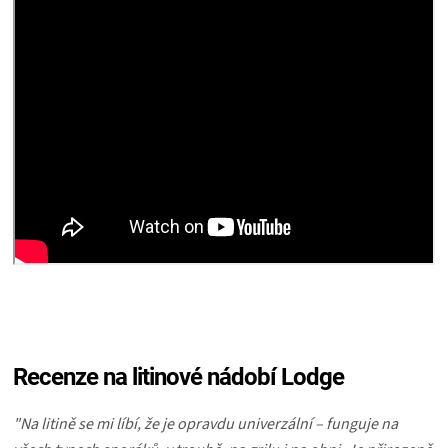
Recenze na litinové nádobí Lodge
"Na litině se mi líbí, že je opravdu univerzální – funguje na