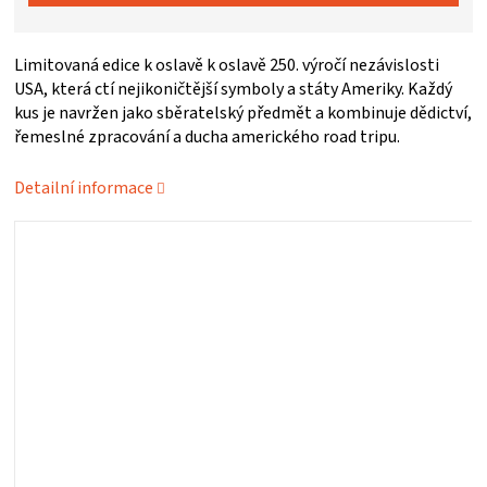
ZRÁNÍ
Limitovaná edice k oslavě k oslavě 250. výročí nezávislosti
USA, která ctí nejikoničtější symboly a státy Ameriky. Každý
MASA
kus je navržen jako sběratelský předmět a kombinuje dědictví,
řemeslné zpracování a ducha amerického road tripu.
VENKOVNÍ
Detailní informace
KUCHYNĚ
KNIHY
O
GRILOVÁNÍ
HAVAJSKÉ