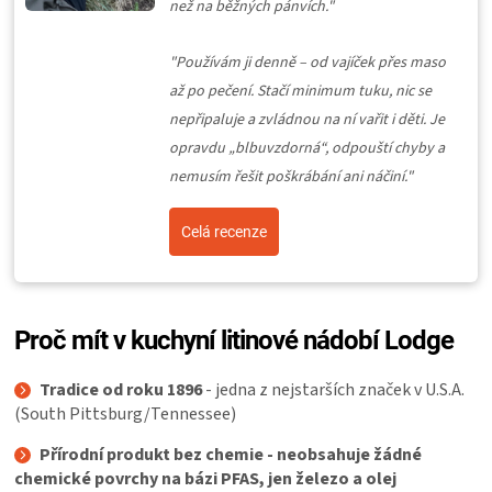
než na běžných pánvích."
"Používám ji denně – od vajíček přes maso
až po pečení. Stačí minimum tuku, nic se
nepřipaluje a zvládnou na ní vařit i děti. Je
opravdu „blbuvzdorná“, odpouští chyby a
nemusím řešit poškrábání ani náčiní."
Celá recenze
Proč mít v kuchyní litinové nádobí Lodge
Tradice od roku 1896
- jedna z nejstarších značek v U.S.A.
(
South Pittsburg/Tennessee)
Přírodní produkt bez chemie - neobsahuje žádné
chemické povrchy na bázi PFAS, jen železo a olej