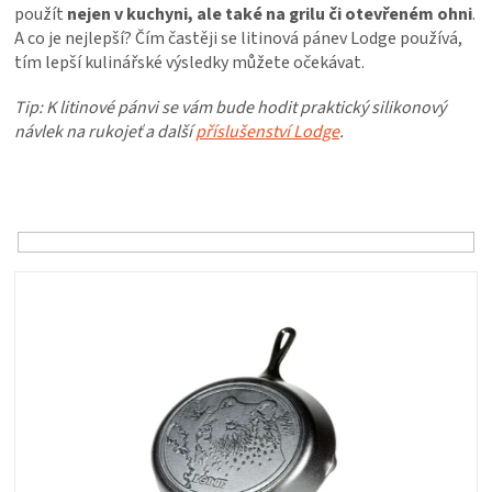
PALIVO
použít
nejen v kuchyni, ale také na grilu či otevřeném ohni
.
A co je nejlepší? Čím častěji se litinová pánev Lodge používá,
tím lepší kulinářské výsledky můžete očekávat.
KOŘENÍ
Tip: K litinové pánvi se vám bude hodit praktický silikonový
A
návlek na rukojeť a další
příslušenství Lodge
.
Ř
OMÁČKY
a
z
NÁDOBÍ
e
n
V
í
LODGE
ý
p
p
r
i
VAKUOVAČKY
o
s
d
p
LEDNICE
u
r
k
o
t
NA
d
ů