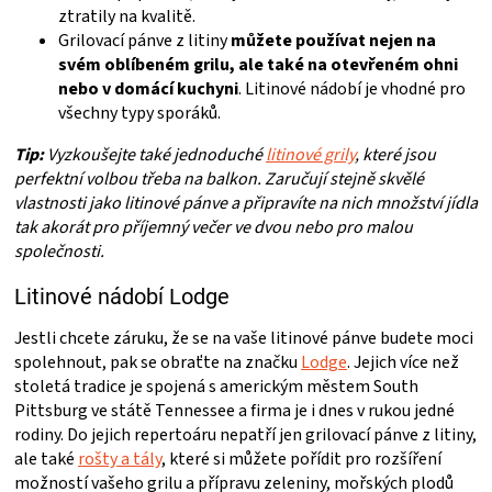
ztratily na kvalitě.
Grilovací pánve z litiny
můžete používat nejen na
svém oblíbeném grilu, ale také na otevřeném ohni
nebo v domácí kuchyni
. Litinové nádobí je vhodné pro
všechny typy sporáků.
Tip:
Vyzkoušejte také jednoduché
litinové grily
, které jsou
perfektní volbou třeba na balkon. Zaručují stejně skvělé
vlastnosti jako litinové pánve a připravíte na nich množství jídla
tak akorát pro příjemný večer ve dvou nebo pro malou
společnosti.
Litinové nádobí Lodge
Jestli chcete záruku, že se na vaše litinové pánve budete moci
spolehnout, pak se obraťte na značku
Lodge
. Jejich více než
stoletá tradice je spojená s americkým městem South
Pittsburg ve státě Tennessee a firma je i dnes v rukou jedné
rodiny. Do jejich repertoáru nepatří jen grilovací pánve z litiny,
ale také
rošty a tály
, které si můžete pořídit pro rozšíření
možností vašeho grilu a přípravu zeleniny, mořských plodů