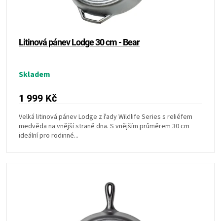
u
k
ZRÁNÍ
t
ů
MASA
Litinová pánev Lodge 30 cm - Bear
VENKOVNÍ
Skladem
KUCHYNĚ
1 999 Kč
Velká litinová pánev Lodge z řady Wildlife Series s reliéfem
KNIHY
medvěda na vnější straně dna. S vnějším průměrem 30 cm
ideální pro rodinné...
O
GRILOVÁNÍ
HAVAJSKÉ