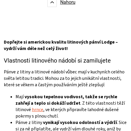
k
Nahoru
á
o
d
v
a
á
c
n
í
í
p
r
Dopřejte si americkou kvalitu litinových pánví Lodge –
v
vydrží vám déle než celý život!
k
y
v
Vlastnosti litinového nádobí si zamilujete
ý
p
Pánve z litiny a litinové nádobí vůbec mají v kuchyních celého
i
světa letitou tradici. Mohou za to jejich unikátní vlastnosti,
s
které se věkem a častým používáním ještě zlepšují:
u
Mají
vysokou tepelnou vodivost, takže se rychle
zahřejí a teplo si dokáží udržet
. Z této vlastnosti těží
litinové
hrnce
, ve kterých připravíte lahodné dušené
pokrmy s plnou chutí.
Pánve z litiny
vynikají vysokou odolností a výdrží
. Sice
si za ně připlatíte, ale vydrží vám dlouhé roky, aniž by