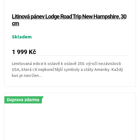
Litinová pánev Lodge Road Trip New Hampshire, 30
cm
Skladem
1 999 Kč
Limitovaná edice k oslavě k oslavě 250. výročí nezávislosti
USA, která ctí nejikoničtější symboly a státy Ameriky. Každý
kus je navržen...
Doprava zdarma