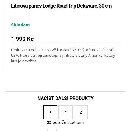
Litinová pánev Lodge Road Trip Delaware, 30 cm
Skladem
1 999 Kč
Limitovaná edice k oslavě k oslavě 250. výročí nezávislosti
USA, která ctí nejikoničtější symboly a státy Ameriky. Každý
kus je navržen...
S
1
t
2
r
O
22
položek celkem
á
v
n
l