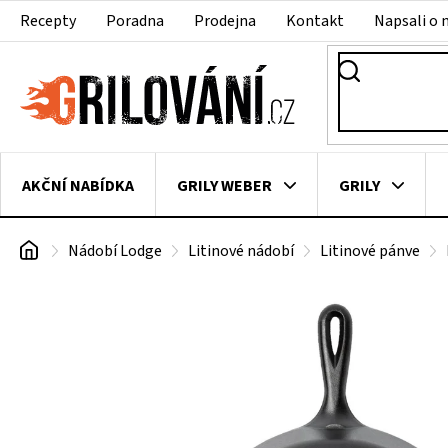
Přejít
Recepty
Poradna
Prodejna
Kontakt
Napsali o 
na
obsah
AKČNÍ NABÍDKA
GRILY WEBER
GRILY
Domů
Nádobí Lodge
Litinové nádobí
Litinové pánve
VAKUOVAČKY
LEDNICE NA ZRÁNÍ MASA
VEN