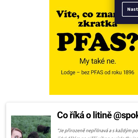
Nast
Co říká o litině @s
"Je přirozeně nepřilnavá a s každým pou