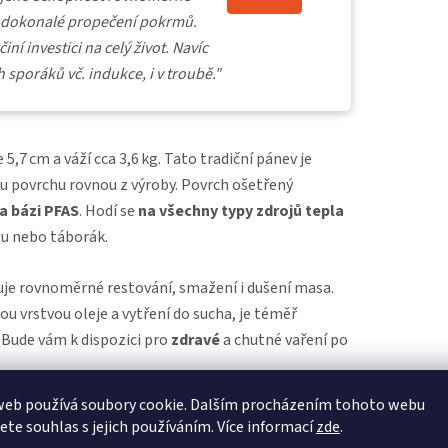
je dokonalé propečení pokrmů.
ní investici na celý život. Navíc
 sporáků vč. indukce, i v troubě."
 5,7 cm a váží cca 3,6 kg. Tato tradiční pánev je
u povrchu rovnou z výroby. Povrch ošetřený
a bázi PFAS
. Hodí se
na všechny typy zdrojů tepla
rilu nebo táborák.
e rovnoměrné restování, smažení i dušení masa.
ou vrstvou oleje a vytření do sucha, je téměř
Bude vám k dispozici pro
zdravé
a chutné vaření po
web používá soubory cookie. Dalším procházením tohoto webu
jete souhlas s jejich používáním. Více informací
zde
.