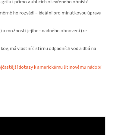
a grilu i přímo v uhlících otevřeného ohniště
měrně ho rozvádí – ideální pro minutkovou úpravu
g) a možnosti jejího snadného obnovení (re-
 kov, má vlastní čistírnu odpadních vod a dbá na
jčastější dotazy k americkému litinovému nádobí