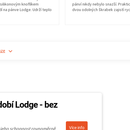
silikonovým knoflíkem
pánví nikdy nebylo snazší. Prakti
í na pánve Lodge. Udrží teplo
dvou odolných škrabek zajistí ry
odolná do 200...
údržbu bez...
uze
dobí Lodge - bez
Více info
o jeho schopnost rovnoměrně