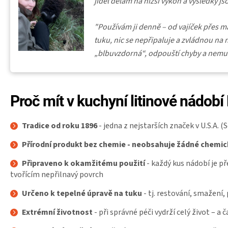
jídel dělám na nižší výkon a výsledky j
"Používám ji denně – od vajíček přes 
tuku, nic se nepřipaluje a zvládnou na ní
„blbuvzdorná“, odpouští chyby a nemusí
Proč mít v kuchyní litinové nádobí
Tradice od roku 1896
- jedna z nejstarších značek v U.S.A. (
S
Přírodní produkt bez chemie - neobsahuje žádné chemické
Připraveno k okamžitému použití
- každý kus nádobí je 
tvořícím nepřilnavý povrch
Určeno k tepelné úpravě na tuku
- tj. restování, smažení, 
Extrémní životnost
- při správné péči vydrží celý život – a č