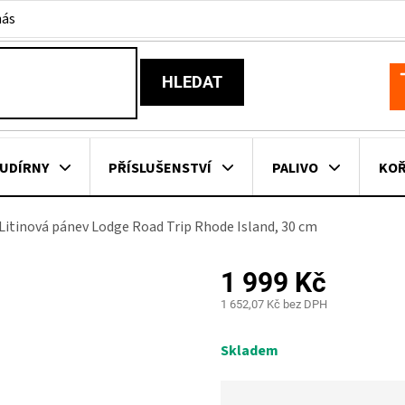
nás
HLEDAT
N
K
UDÍRNY
PŘÍSLUŠENSTVÍ
PALIVO
KOŘ
Litinová pánev Lodge Road Trip Rhode Island, 30 cm
KOVNÍ KUCHYNĚ
KNIHY O GRILOVÁNÍ
HAVAJSKÉ KOŠ
1 999 Kč
ZNAČKY
1 652,07 Kč bez DPH
Měrná
cena:
Skladem