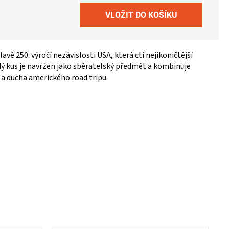
avě 250. výročí nezávislosti USA, která ctí nejikoničtější
dý kus je navržen jako sběratelský předmět a kombinuje
 a ducha amerického road tripu.