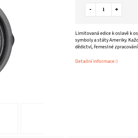
Limitovaná edice k oslavě k osl
symboly a státy Ameriky. Kaž
dědictví, řemeslné zpracování
Detailní informace