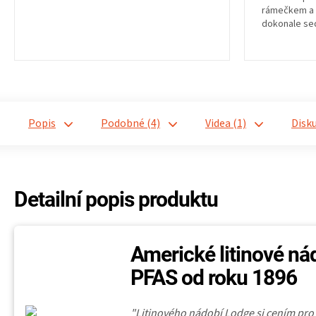
rámečkem a 
dokonale sed
i vlhkost, je 
Popis
Podobné (4)
Videa (1)
Disk
Detailní popis produktu
Americké litinové ná
PFAS od roku 1896
"Litinového nádobí Lodge si cením pr