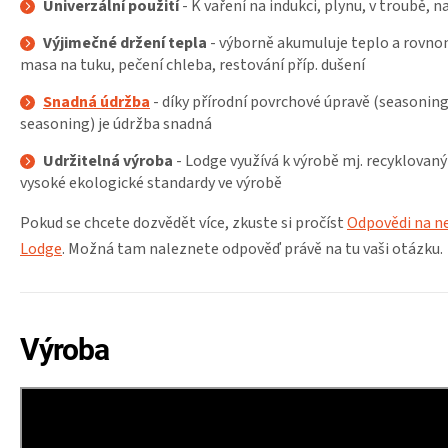
Univerzální použití
- K vaření na indukci, plynu, v troubě, n
Výjimečné držení tepla
- výborně akumuluje teplo a rovno
masa na tuku, pečení chleba, restování příp. dušení
Snadná údržba
- díky přírodní povrchové úpravě (seasonin
seasoning) je údržba snadná
Udržitelná výroba
- Lodge využívá k výrobě mj. recyklovaný
vysoké ekologické standardy ve výrobě
Pokud se chcete dozvědět více, zkuste si pročíst
Odpovědi na ne
Lodge
. Možná tam naleznete odpověď právě na tu vaši otázku.
Výroba