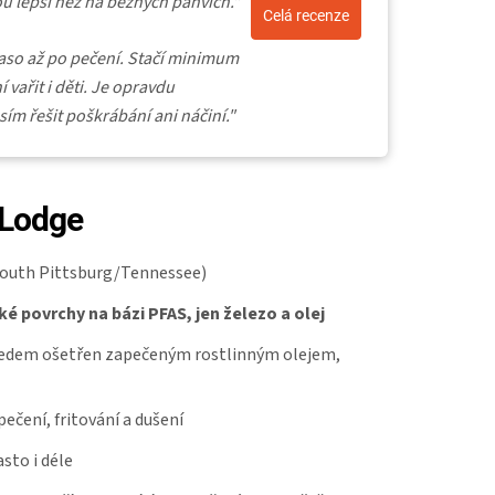
sou lepší než na běžných pánvích."
Celá recenze
maso až po pečení. Stačí minimum
 vařit i děti. Je opravdu
m řešit poškrábání ani náčiní."
 Lodge
outh Pittsburg/Tennessee)
 povrchy na bázi PFAS, jen železo a olej
předem ošetřen zapečeným rostlinným olejem,
pečení, fritování a dušení
asto i déle