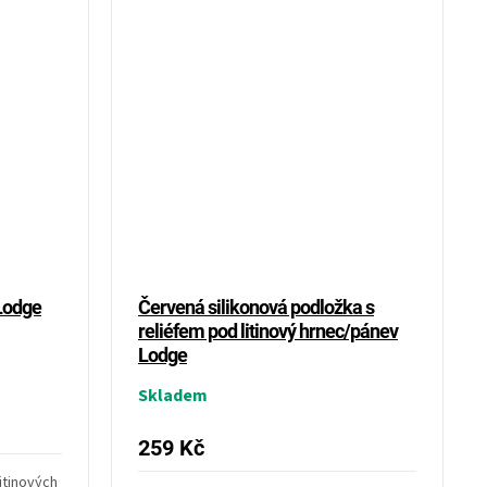
 Lodge
Červená silikonová podložka s
reliéfem pod litinový hrnec/pánev
Lodge
Skladem
259 Kč
litinových