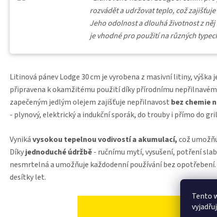
rozvádět a udržovat teplo, což zajišťu
Jeho odolnost a dlouhá životnost z něj či
je vhodné pro použití na různých typech
Litinová pánev Lodge 30 cm je vyrobena z masivní litiny, výška je
připravena k okamžitému použití díky přírodnímu nepřilnavém
zapečeným jedlým olejem zajišťuje nepřilnavost
bez chemie n
- plynový, elektrický a indukční sporák, do trouby i přímo do g
Vyniká
vysokou tepelnou vodivostí a akumulací,
což umožňuj
Díky
jednoduché údržbě
- ručnímu mytí, vysušení, potření slab
nesmrtelná a umožňuje každodenní používání bez opotřebení. 
desítky let.
Tento 
vyjadřu