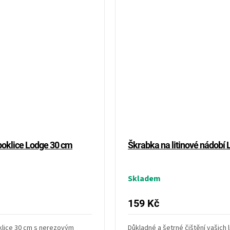
poklice Lodge 30 cm
Škrabka na litinové nádobí
Skladem
159 Kč
klice 30 cm s nerezovým
Důkladné a šetrné čištění vašich 