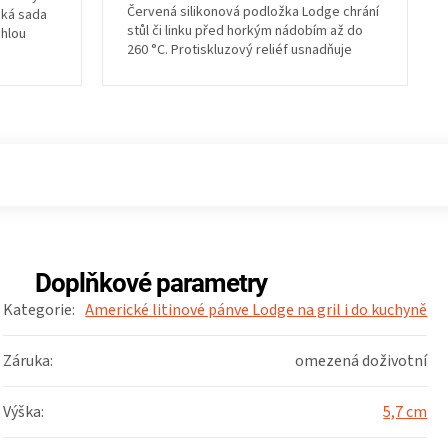
Červená silikonová podložka Lodge chrání
cká sada
stůl či linku před horkým nádobím až do
chlou
260 °C. Protiskluzový reliéf usnadňuje
manipulaci a...
Doplňkové parametry
Kategorie
:
Americké litinové pánve Lodge na gril i do kuchyně
Záruka
:
omezená doživotní
Výška
:
5,7 cm