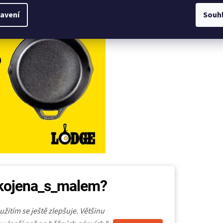
avení
Souh
pokojena_s_malem?
žitím se ještě zlepšuje. Většinu