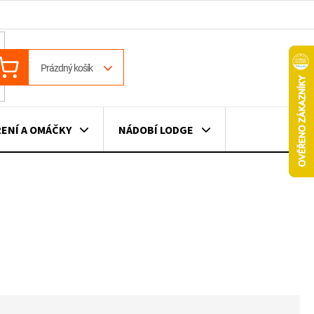
ÁKUPNÍ
Prázdný košík
OŠÍK
ENÍ A OMÁČKY
NÁDOBÍ LODGE
ILE
VÍNO
DÁRKOVÉ POUKAZY