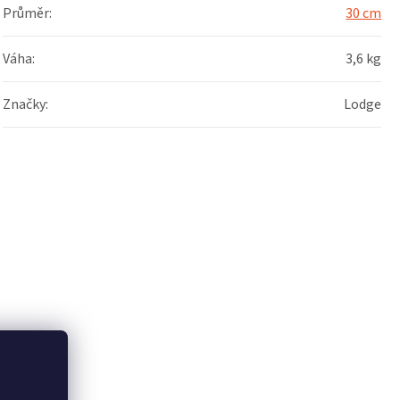
Průměr
:
30 cm
Váha
:
3,6 kg
Značky
:
Lodge