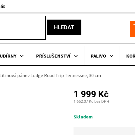
nás
HLEDAT
N
K
UDÍRNY
PŘÍSLUŠENSTVÍ
PALIVO
KOŘ
Litinová pánev Lodge Road Trip Tennessee, 30 cm
KOVNÍ KUCHYNĚ
KNIHY O GRILOVÁNÍ
HAVAJSKÉ KOŠ
1 999 Kč
ZNAČKY
1 652,07 Kč bez DPH
Měrná
cena:
Skladem