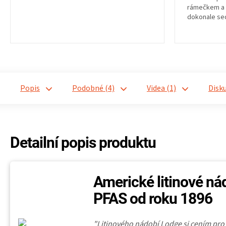
rámečkem a 
dokonale sed
i vlhkost, je 
Popis
Podobné (4)
Videa (1)
Disk
Detailní popis produktu
Americké litinové ná
PFAS od roku 1896
"Litinového nádobí Lodge si cením pr