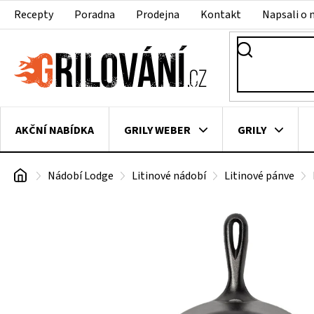
Přejít
Recepty
Poradna
Prodejna
Kontakt
Napsali o 
na
obsah
AKČNÍ NABÍDKA
GRILY WEBER
GRILY
Domů
Nádobí Lodge
Litinové nádobí
Litinové pánve
VAKUOVAČKY
LEDNICE NA ZRÁNÍ MASA
VEN