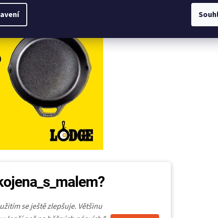
avení
Souh
pokojena_s_malem?
žitím se ještě zlepšuje. Většinu