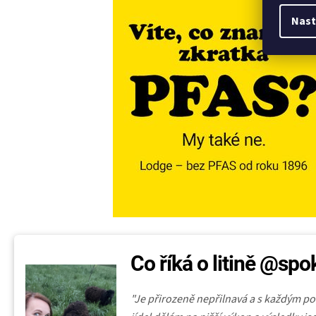
Nast
Co říká o litině @s
"Je přirozeně nepřilnavá a s každým pou