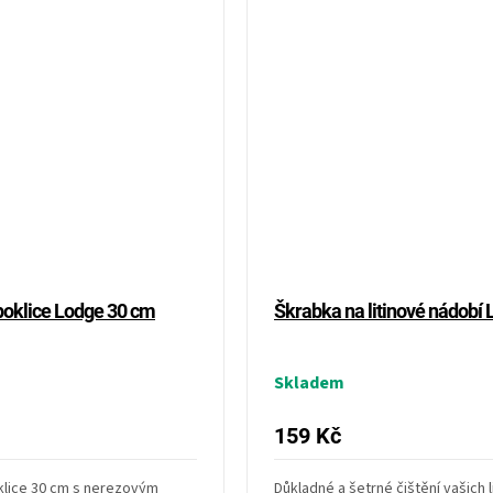
poklice Lodge 30 cm
Škrabka na litinové nádobí
Skladem
159 Kč
klice 30 cm s nerezovým
Důkladné a šetrné čištění vašich 