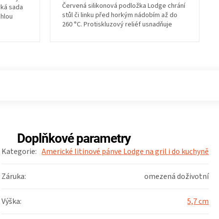
Červená silikonová podložka Lodge chrání
cká sada
stůl či linku před horkým nádobím až do
chlou
260 °C. Protiskluzový reliéf usnadňuje
manipulaci a...
Doplňkové parametry
Kategorie
:
Americké litinové pánve Lodge na gril i do kuchyně
Záruka
:
omezená doživotní
Výška
:
5,7 cm