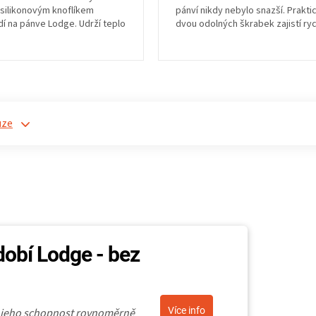
silikonovým knoflíkem
pánví nikdy nebylo snazší. Prakti
í na pánve Lodge. Udrží teplo
dvou odolných škrabek zajistí ry
odolná do 200...
údržbu bez...
uze
dobí Lodge - bez
Více info
o jeho schopnost rovnoměrně