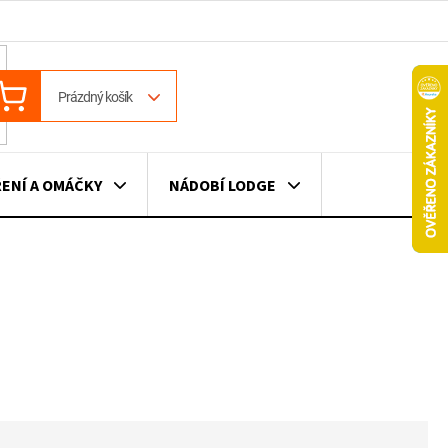
ÁKUPNÍ
Prázdný košík
OŠÍK
ENÍ A OMÁČKY
NÁDOBÍ LODGE
ILE
VÍNO
DÁRKOVÉ POUKAZY