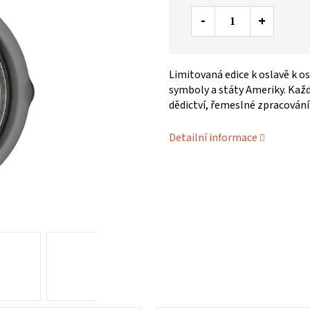
Limitovaná edice k oslavě k osl
symboly a státy Ameriky. Kaž
dědictví, řemeslné zpracování
Detailní informace