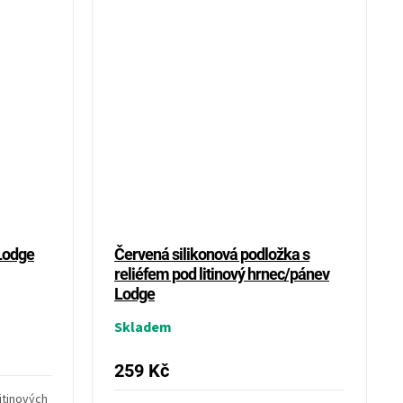
 Lodge
Červená silikonová podložka s
reliéfem pod litinový hrnec/pánev
Lodge
Skladem
259 Kč
litinových