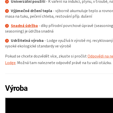
Univerzální použití
- K vaření na indukci, plynu, v troubě, n
Výjimečné držení tepla
- výborně akumuluje teplo a rovno
masa na tuku, pečení chleba, restování příp. dušení
Snadná údržba
- díky přírodní povrchové úpravě (seasonin
seasoning) je údržba snadná
Udržitelná výroba
- Lodge využívá k výrobě mj. recyklovaný
vysoké ekologické standardy ve výrobě
Pokud se chcete dozvědět více, zkuste si pročíst
Odpovědi na ne
Lodge
. Možná tam naleznete odpověď právě na tu vaši otázku.
Výroba