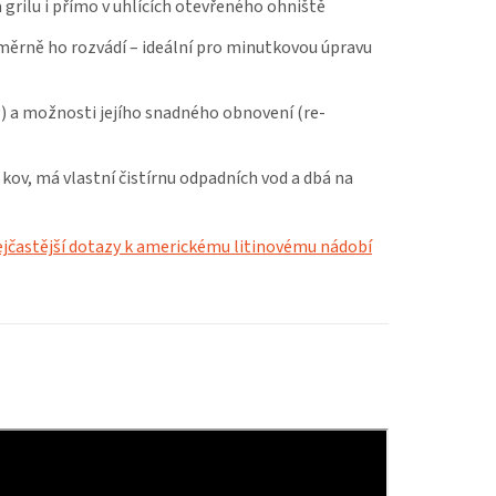
a grilu i přímo v uhlících otevřeného ohniště
měrně ho rozvádí – ideální pro minutkovou úpravu
g) a možnosti jejího snadného obnovení (re-
 kov, má vlastní čistírnu odpadních vod a dbá na
jčastější dotazy k americkému litinovému nádobí