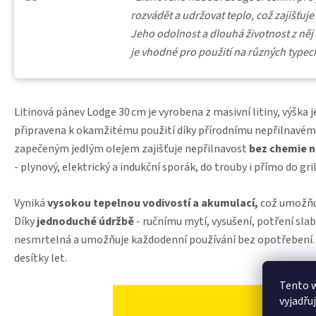
rozvádět a udržovat teplo, což zajišťu
Jeho odolnost a dlouhá životnost z něj či
je vhodné pro použití na různých typech
Litinová pánev Lodge 30 cm je vyrobena z masivní litiny, výška je
připravena k okamžitému použití díky přírodnímu nepřilnavém
zapečeným jedlým olejem zajišťuje nepřilnavost
bez chemie n
- plynový, elektrický a indukční sporák, do trouby i přímo do g
Vyniká
vysokou tepelnou vodivostí a akumulací,
což umožňuj
Díky
jednoduché údržbě
- ručnímu mytí, vysušení, potření slab
nesmrtelná a umožňuje každodenní používání bez opotřebení. 
desítky let.
Tento 
vyjadřu