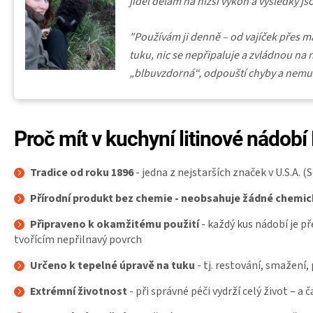
jídel dělám na nižší výkon a výsledky j
"Používám ji denně – od vajíček přes 
tuku, nic se nepřipaluje a zvládnou na ní
„blbuvzdorná“, odpouští chyby a nemusí
Proč mít v kuchyní litinové nádobí
Tradice od roku 1896
- jedna z nejstarších značek v U.S.A. (
S
Přírodní produkt bez chemie - neobsahuje žádné chemické
Připraveno k okamžitému použití
- každý kus nádobí je 
tvořícím nepřilnavý povrch
Určeno k tepelné úpravě na tuku
- tj. restování, smažení, 
Extrémní životnost
- při správné péči vydrží celý život – a č