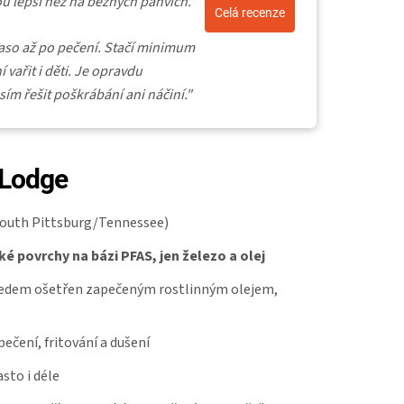
sou lepší než na běžných pánvích."
Celá recenze
maso až po pečení. Stačí minimum
 vařit i děti. Je opravdu
m řešit poškrábání ani náčiní."
 Lodge
outh Pittsburg/Tennessee)
 povrchy na bázi PFAS, jen železo a olej
předem ošetřen zapečeným rostlinným olejem,
pečení, fritování a dušení
asto i déle