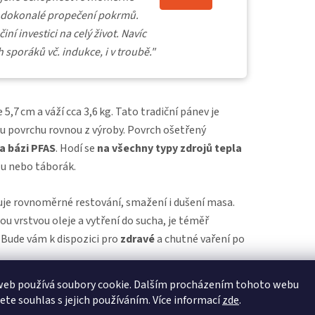
je dokonalé propečení pokrmů.
ní investici na celý život. Navíc
 sporáků vč. indukce, i v troubě."
 5,7 cm a váží cca 3,6 kg. Tato tradiční pánev je
u povrchu rovnou z výroby. Povrch ošetřený
a bázi PFAS
. Hodí se
na všechny typy zdrojů tepla
rilu nebo táborák.
e rovnoměrné restování, smažení i dušení masa.
ou vrstvou oleje a vytření do sucha, je téměř
Bude vám k dispozici pro
zdravé
a chutné vaření po
web používá soubory cookie. Dalším procházením tohoto webu
jete souhlas s jejich používáním. Více informací
zde
.