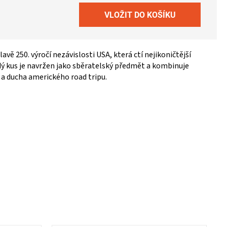
avě 250. výročí nezávislosti USA, která ctí nejikoničtější
dý kus je navržen jako sběratelský předmět a kombinuje
 a ducha amerického road tripu.