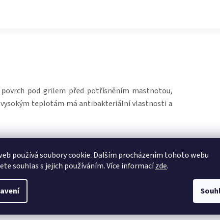
 povrch pod grilem před potřísněním mastnotou,
cí vysokým teplotám má antibakteriální vlastnosti a
ý materiál PVC bez ftalátů
web používá soubory cookie. Dalším procházením tohoto webu
jete souhlas s jejich používáním. Více informací
zde
.
avení
Souh