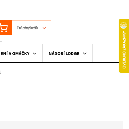
ÁKUPNÍ
Prázdný košík
OŠÍK
ENÍ A OMÁČKY
NÁDOBÍ LODGE
l
ILE
VÍNO
DÁRKOVÉ POUKAZY