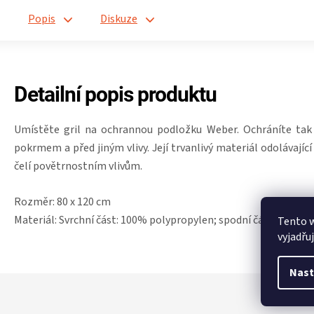
Popis
Diskuze
Detailní popis produktu
Umístěte gril na ochrannou podložku Weber. Ochráníte tak
pokrmem a před jiným vlivy. Její trvanlivý materiál odolávají
čelí povětrnostním vlivům.
Rozměr: 80 x 120 cm
Materiál: Svrchní část: 100% polypropylen; spodní část: pryžov
Tento 
vyjadřu
Nast
Z
á
p