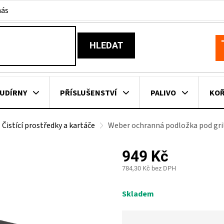
nás
HLEDAT
N
K
UDÍRNY
PŘÍSLUŠENSTVÍ
PALIVO
KOŘ
Čistící prostředky a kartáče
Weber ochranná podložka pod gri
KOVNÍ KUCHYNĚ
KNIHY O GRILOVÁNÍ
HAVAJSKÉ KOŠ
949 Kč
ZNAČKY
784,30 Kč bez DPH
Měrná
cena:
Skladem