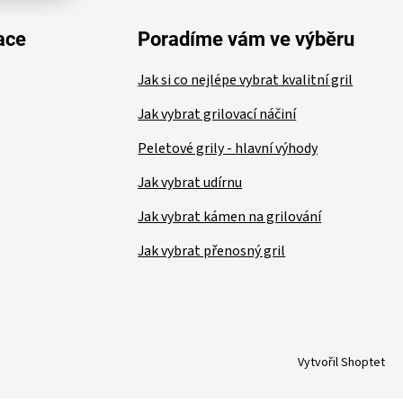
ace
Poradíme vám ve výběru
Jak si co nejlépe vybrat kvalitní gril
Jak vybrat grilovací náčiní
Peletové grily - hlavní výhody
Jak vybrat udírnu
Jak vybrat kámen na grilování
Jak vybrat přenosný gril
Vytvořil Shoptet