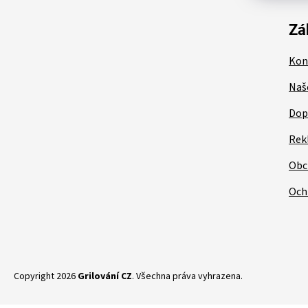
a
t
Zá
í
Kon
Naš
Dop
Rek
Obc
Och
Copyright 2026
Grilování CZ
. Všechna práva vyhrazena.