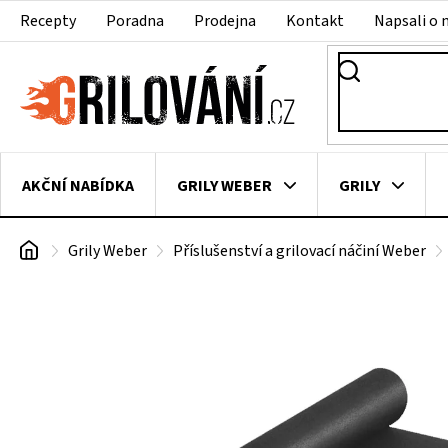
Přejít
Recepty
Poradna
Prodejna
Kontakt
Napsali o 
na
obsah
AKČNÍ NABÍDKA
GRILY WEBER
GRILY
Domů
Grily Weber
Příslušenství a grilovací náčiní Weber
VAKUOVAČKY
LEDNICE NA ZRÁNÍ MASA
VEN