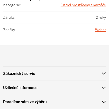
KOŠILE
Kategorie
:
Čistící prostředky a kartáče
VÍNO
Záruka
:
2 roky
DÁRKOVÉ
Značky
:
Weber
POUKAZY
Z
á
ZNAČKY
p
a
MĚNA
t
Zákaznický servis
í
(CZK)
Užitečné informace
PŘIHLÁŠENÍ
Poradíme vám ve výběru