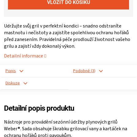
ZRÁNÍ
Udržujte svůj gril v perfektní kondici – snadno odstraníte
MASA
mastnotu i nečistoty a zajistíte spolehlivou ochranu hořáků
před zanesením. Pravidelná péče prodlouží životnost vašeho
VENKOVNÍ
grilu a zajistí vždy dokonalý výkon.
Detailní informace
KUCHYNĚ
Popis
Podobné (3)
KNIHY
Diskuze
O
GRILOVÁNÍ
Detailní popis produktu
Nástroje pro provádění sezónní údržby plynových grilů
HAVAJSKÉ
Weber®. Sada obsahuje škrabku grilovací vany a kartáček na
ochranu hořáků proti pavoukům.