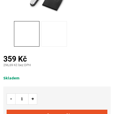
PALIVO
KOŘENÍ
A
OMÁČKY
NÁDOBÍ
359 Kč
296,69 Kč bez DPH
LODGE
Měrná
cena:
Skladem
VAKUOVAČKY
LEDNICE
NA