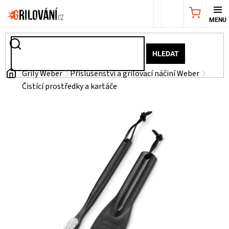
Přejít
NÁKUPNÍ
na
obsah
KOŠÍK
AKČNÍ
HLEDAT
NABÍDKA
Domů
Grily Weber
Příslušenství a grilovací náčiní Weber
Čistící prostředky a kartáče
GRILY
WEBER
GRILY
UDÍRNY
PŘÍSLUŠENSTVÍ