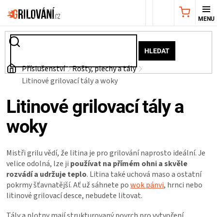
Přejít
NÁKUPNÍ
na
obsah
KOŠÍK
AKČNÍ
HLEDAT
NABÍDKA
Domů
Příslušenství
Rošty, plechy a tály
Litinové grilovací tály a woky
GRILY
Litinové grilovací tály a
WEBER
woky
GRILY
Mistři grilu vědí, že litina je pro grilování naprosto ideální. Je
velice odolná, lze ji
používat na přímém ohni a skvěle
UDÍRNY
rozvádí a udržuje teplo
. Litina také uchová maso a ostatní
pokrmy šťavnatější. Ať už sáhnete po
wok pánvi
, hrnci nebo
PŘÍSLUŠENSTVÍ
litinové grilovací desce, nebudete litovat.
Tály a plotny mají strukturovaný povrch pro vytvoření