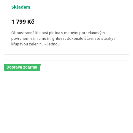
Skladem
1 799 Kč
Oboustranná litinová plotna s matným porcelánovým
povrchem vám umožní grilovat dokonale šťavnaté steaky i
křupavou zeleninu – jednou...
Doprava zdarma