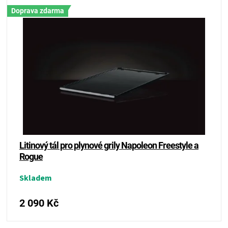
KOŠILE
Doprava zdarma
VÍNO
DÁRKOVÉ
POUKAZY
ZNAČKY
MĚNA
Litinový tál pro plynové grily Napoleon Freestyle a
Rogue
(CZK)
Skladem
PŘIHLÁŠENÍ
2 090 Kč