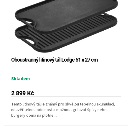
o
s
d
ZRÁNÍ
p
u
r
k
o
MASA
t
d
ů
u
VENKOVNÍ
k
t
ů
KUCHYNĚ
Oboustranný litinový tál Lodge 51 x 27 cm
KNIHY
Skladem
O
2 899 Kč
GRILOVÁNÍ
Tento litinový tál je známý pro skvělou tepelnou akumulaci,
neuvěřitelnou odolnost a možnost grilovat špízy nebo
burgery doma na plotně....
HAVAJSKÉ