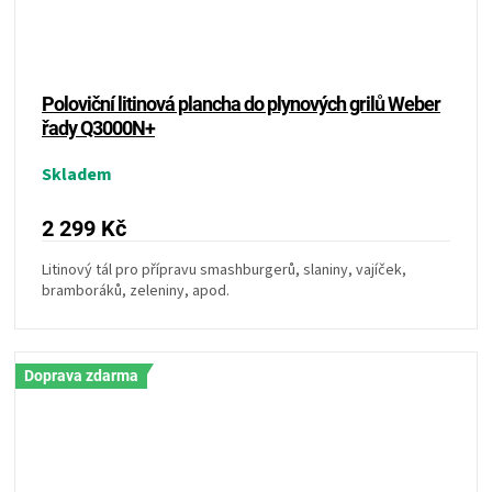
Poloviční litinová plancha do plynových grilů Weber
řady Q3000N+
Skladem
2 299 Kč
Litinový tál pro přípravu smashburgerů, slaniny, vajíček,
bramboráků, zeleniny, apod.
Doprava zdarma