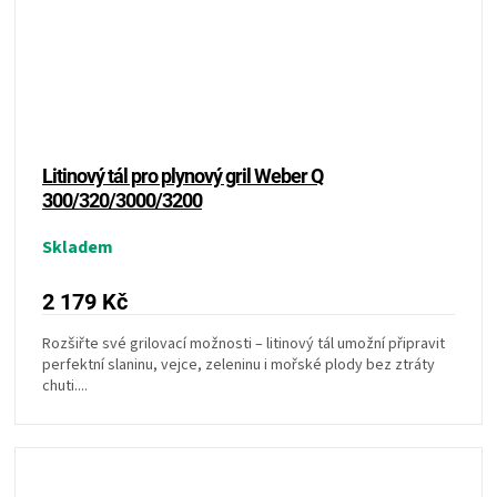
Litinový tál pro plynový gril Weber Q
300/320/3000/3200
Skladem
2 179 Kč
Rozšiřte své grilovací možnosti – litinový tál umožní připravit
perfektní slaninu, vejce, zeleninu i mořské plody bez ztráty
chuti....