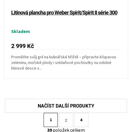
Litinová plancha pro Weber Spirit/Spirit II série 300
Skladem
2 999 Kč
Proměňte svůj gril na kulinářské hřiště – připravte křupavou
zeleninu, mořské plody i snídaňové pochoutky na odolné
litinové desce s...
S
1
t
4
r
O
39
položek celkem
á
v