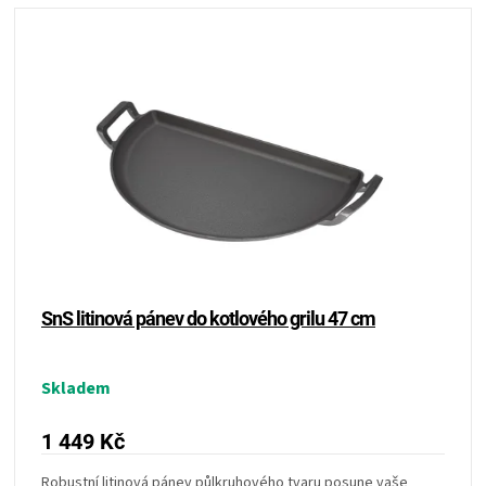
SnS litinová pánev do kotlového grilu 47 cm
Skladem
1 449 Kč
Robustní litinová pánev půlkruhového tvaru posune vaše