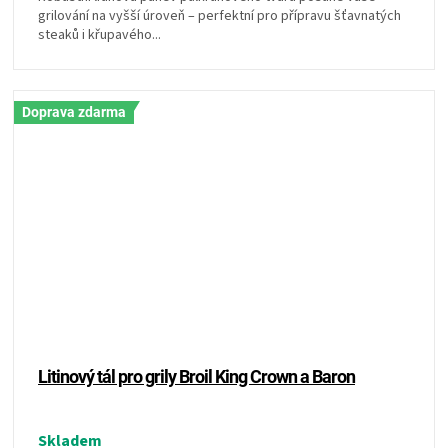
grilování na vyšší úroveň – perfektní pro přípravu šťavnatých
steaků i křupavého...
Doprava zdarma
Litinový tál pro grily Broil King Crown a Baron
Skladem