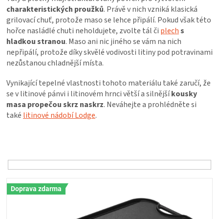
PALIVO
charakteristických proužků
. Právě v nich vzniká klasická
grilovací chuť, protože maso se lehce připálí. Pokud však této
KOŘENÍ
hořce nasládlé chuti neholdujete, zvolte tál či
plech
s
hladkou stranou
. Maso ani nic jiného se vám na nich
nepřipálí, protože díky skvělé vodivosti litiny pod potravinami
A
nezůstanou chladnější místa.
OMÁČKY
Vynikající tepelné vlastnosti tohoto materiálu také zaručí, že
se v litinové pánvi i litinovém hrnci větší a silnější
kousky
masa propečou skrz naskrz
. Neváhejte a prohlédněte si
NÁDOBÍ
také
litinové nádobí Lodge
.
LODGE
Ř
a
z
VAKUOVAČKY
e
n
V
LEDNICE
í
Doprava zdarma
ý
p
p
r
NA
i