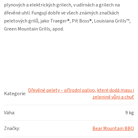
KOŠILE
plynových a elektrických grilech, v udírnách a grilech na
dřevěné uhlí. Fungují dobře ve všech známých značkách
VÍNO
peletových grilů, jako Traeger®, Pit Boss®, Louisiana Grills™,
Green Mountain Grills, apod.
DÁRKOVÉ
POUKAZY
ZNAČKY
MĚNA
Dřevěné pelety – přírodní palivo, které dodá masu i
Kategorie
:
zelenině vůni a chuť
(CZK)
Váha
:
9 kg
PŘIHLÁŠENÍ
Značky
:
Bear Mountain BBQ