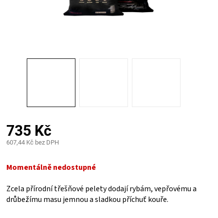
PALIVO
KOŘENÍ
A
OMÁČKY
NÁDOBÍ
735 Kč
LODGE
607,44 Kč bez DPH
Měrná
VAKUOVAČKY
cena:
Momentálně nedostupné
LEDNICE
Zcela přírodní třešňové pelety dodají rybám, vepřovému a
drůbežímu masu jemnou a sladkou příchuť kouře.
NA