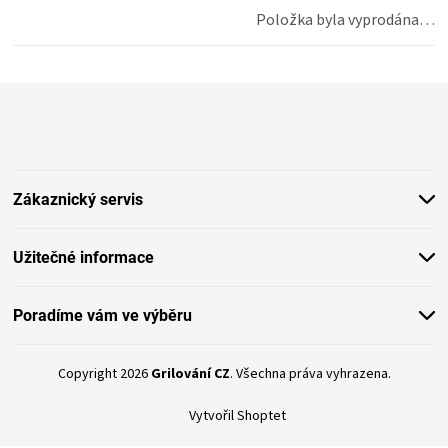
Položka byla vyprodána…
Z
á
p
a
t
Zákaznický servis
í
Užitečné informace
Poradíme vám ve výběru
Copyright 2026
Grilování CZ
. Všechna práva vyhrazena.
Vytvořil Shoptet