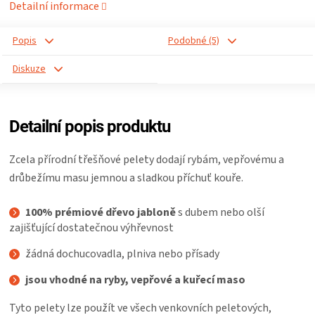
Detailní informace
ZRÁNÍ
Popis
Podobné (5)
MASA
Diskuze
VENKOVNÍ
Detailní popis produktu
KUCHYNĚ
Zcela přírodní třešňové pelety dodají rybám, vepřovému a
KNIHY
drůbežímu masu jemnou a sladkou příchuť kouře.
O
100% prémiové dřevo jabloně
s dubem nebo olší
zajišťující dostatečnou výhřevnost
GRILOVÁNÍ
žádná dochucovadla, plniva nebo přísady
jsou vhodné na ryby, vepřové a kuřecí maso
HAVAJSKÉ
Tyto pelety lze použít ve všech venkovních peletových,