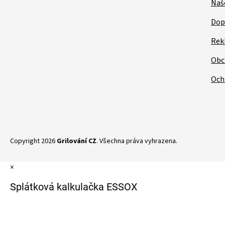
Naš
Dop
Rek
Obc
Och
Copyright 2026
Grilování CZ
. Všechna práva vyhrazena.
×
Splátková kalkulačka ESSOX