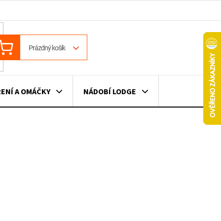
ÁKUPNÍ
Prázdný košík
OŠÍK
ENÍ A OMÁČKY
NÁDOBÍ LODGE
ILE
VÍNO
DÁRKOVÉ POUKAZY