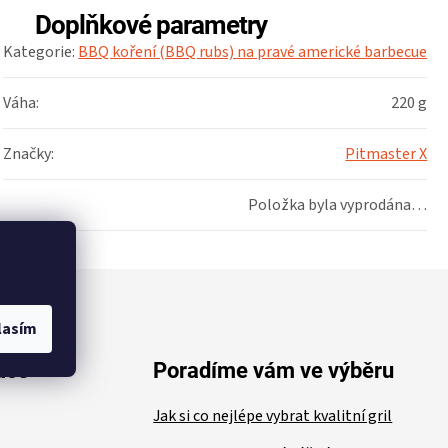
Doplňkové parametry
Kategorie
:
BBQ koření (BBQ rubs) na pravé americké barbecue
Váha
:
220 g
Značky
:
Pitmaster X
Položka byla vyprodána…
lasím
ace
Poradíme vám ve výběru
Jak si co nejlépe vybrat kvalitní gril