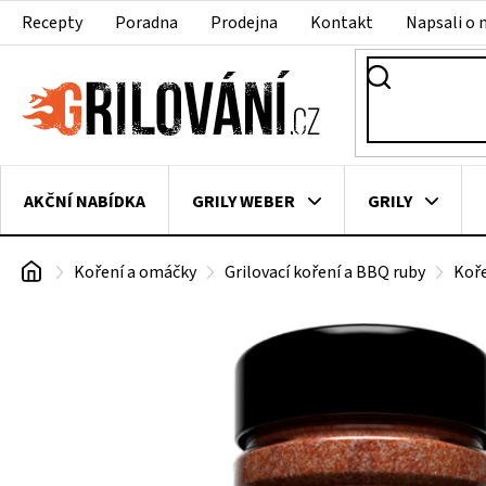
Přejít
Recepty
Poradna
Prodejna
Kontakt
Napsali o 
na
obsah
AKČNÍ NABÍDKA
GRILY WEBER
GRILY
Domů
Koření a omáčky
Grilovací koření a BBQ ruby
Koř
VAKUOVAČKY
LEDNICE NA ZRÁNÍ MASA
VEN