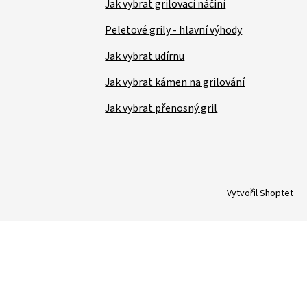
Jak vybrat grilovací náčiní
Peletové grily - hlavní výhody
Jak vybrat udírnu
Jak vybrat kámen na grilování
Jak vybrat přenosný gril
Vytvořil Shoptet