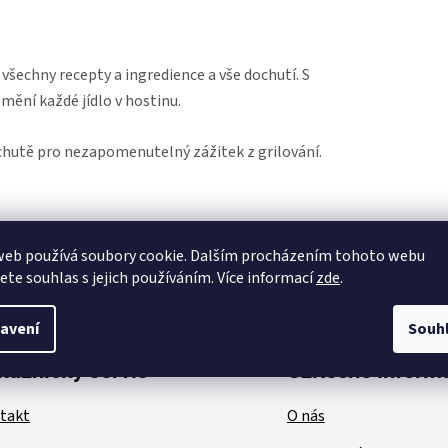
 všechny recepty a ingredience a vše dochutí. S
mění každé jídlo v hostinu.
hutě pro nezapomenutelný zážitek z grilování.
web používá soubory cookie. Dalším procházením tohoto webu
jete souhlas s jejich používáním. Více informací
zde
.
avení
Souh
kaznický servis
Užitečné inform
takt
O nás