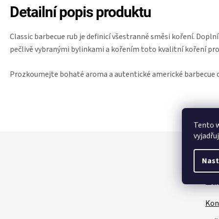
Detailní popis produktu
Classic barbecue rub je definicí všestranné směsi koření. Doplní
pečlivě vybranými bylinkami a kořením toto kvalitní koření pro
Prozkoumejte bohaté aroma a autentické americké barbecue c
Tento 
vyjadřu
Z
á
p
Nast
a
t
Zá
í
Kon