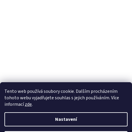
Tento web používá soubory cookie. Dalším procházením
tohoto webu vyjadřujete souhlas s jejich používáním. Více
informací
zde
.
Nastavení