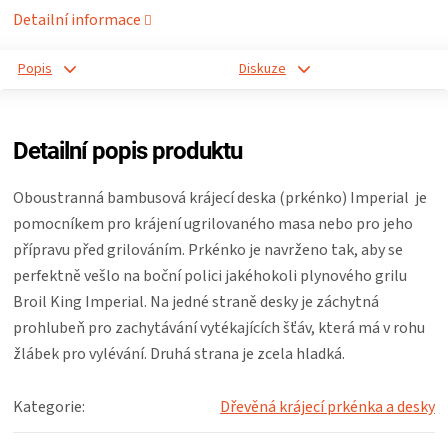
Detailní informace
ZRÁNÍ
Popis
Diskuze
MASA
VENKOVNÍ
Detailní popis produktu
KUCHYNĚ
Oboustranná bambusová krájecí deska (prkénko) Imperial je
pomocníkem pro krájení ugrilovaného masa nebo pro jeho
KNIHY
přípravu před grilováním. Prkénko je navrženo tak, aby se
perfektně vešlo na boční polici jakéhokoli plynového grilu
O
Broil King Imperial. Na jedné straně desky je záchytná
prohlubeň pro zachytávání vytékajících šťáv, která má v rohu
GRILOVÁNÍ
žlábek pro vylévání. Druhá strana je zcela hladká.
HAVAJSKÉ
Kategorie
:
Dřevěná krájecí prkénka a desky