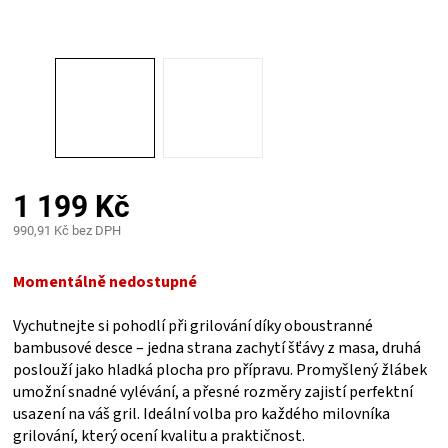
PALIVO
KOŘENÍ
A
OMÁČKY
1 199 Kč
NÁDOBÍ
990,91 Kč bez DPH
Měrná
LODGE
cena:
Momentálně nedostupné
VAKUOVAČKY
Vychutnejte si pohodlí při grilování díky oboustranné
bambusové desce – jedna strana zachytí šťávy z masa, druhá
poslouží jako hladká plocha pro přípravu. Promyšlený žlábek
LEDNICE
umožní snadné vylévání, a přesné rozměry zajistí perfektní
usazení na váš gril. Ideální volba pro každého milovníka
NA
grilování, který ocení kvalitu a praktičnost.