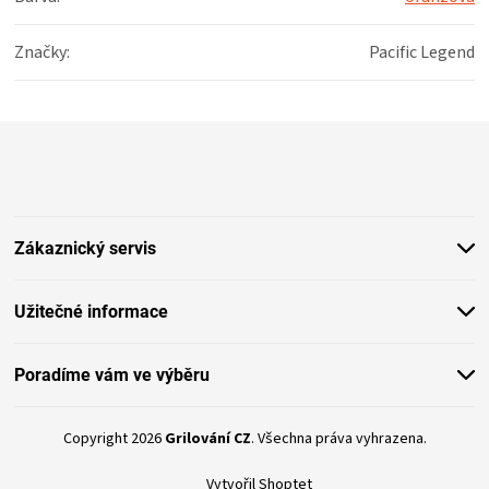
Značky
:
Pacific Legend
Z
á
p
a
t
Zákaznický servis
í
Užitečné informace
Poradíme vám ve výběru
Copyright 2026
Grilování CZ
. Všechna práva vyhrazena.
Vytvořil Shoptet