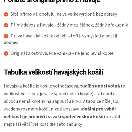
Šité přímo v Honolulu, ne ve velkovýrobně bez adresy
Přímý dovoz z Havaje - žádný mezičlánek, žádný překupník
Pravá havajská košile od lidí, kteří ji vymysleli a nosí ji
dodnes
Originál z ostrova, kde vznikla - ne jeho levná kopie
Tabulka velikostí havajských košilí
Havajská košile je košile volnočasová,
tudíž se nosí volná
(o
velikost větší než je vaše společenská košile) a z tohoto
důvodu nemá knoflík na zapnutí u krku. V tabulce níže jsou
uvedeny rozměry košil, nikoli postavy.
Ideální pro výběr
velikosti je přeměřit si vaši společenskou košili
a zvolit
nejbližší větší velikost dle této tabulky.