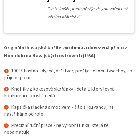
KOŠILE
"
Je to košile, která přežije víc grilovaček než
většina přátelství."
VÍNO
DÁRKOVÉ
Originální havajská košile vyrobená a dovezená přímo z
POUKAZY
Honolulu na Havajských ostrovech (USA)
.
ZNAČKY
100% bavlna - dýchá, drží tvar, přežije sezónu i všechny, co
přijdou po ní
MĚNA
Knoflíky z kokosové skořápky - detail, který levná
konkurence prostě nedá
(CZK)
Kapsička sladěná s motivem - šito s rozvahou, ne
nastříháno od role
PŘIHLÁŠENÍ
Precizní ruční práce - ne výrobní linka, která tě
nepamatuje