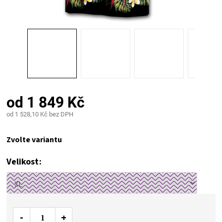
PALIVO
KOŘENÍ
A
OMÁČKY
od
1 849 Kč
NÁDOBÍ
od
1 528,10 Kč
bez DPH
Měrná
LODGE
cena:
Zvolte variantu
VAKUOVAČKY
Velikost
LEDNICE
NA