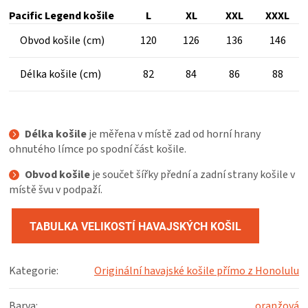
Pacific Legend košile
L
XL
XXL
XXXL
Obvod košile (cm)
120
126
136
146
Délka košile (cm)
82
84
86
88
Délka košile
je měřena v místě zad od horní hrany
ohnutého límce po spodní část košile.
Obvod košile
je součet šířky přední a zadní strany košile v
místě švu v podpaží.
TABULKA VELIKOSTÍ HAVAJSKÝCH KOŠIL
Kategorie
:
Originální havajské košile přímo z Honolulu
Barva
:
oranžová