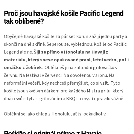
Proč jsou havajské košile Pacific Legend
tak oblíbené?
Obyčejné havajské košile za pár set korun zažijí jednu party a
skončí na dně skříně. Seperou se, vyblednou. Košile od Pacific
Legend ale ne.
Šijí se přímo v Honolulu na Havaji z
materiálu, který snese opakované praní, letní vedro, pot i
omáčku z žebírek
. Oblékneš ji na zahradní grilovačku v
červnu. Na festival v červenci. Na dovolenou v srpnu. Na
neformální večeři, kdy nechceš přemýšlet, co si vzít. Tyto
košile jsou skvělým dárkem pro každého Mistra grilu, který
dbá o svůj styl a s grilováním a BBQ to myslí opravdu vážně
Oblékni se jako chlap z Honolulu, ať jsi odkudkoliv.
Pořiďte si originál přímo z Havaje