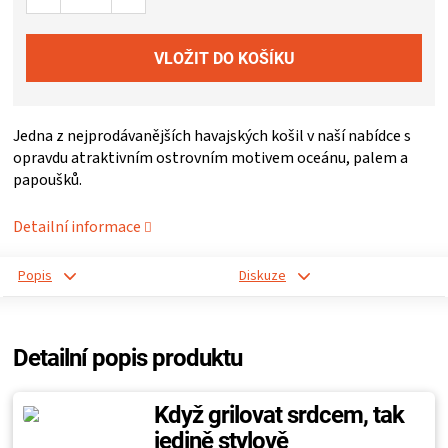
ZRÁNÍ
MASA
Jedna z nejprodávanějších havajských košil v naší nabídce s
VENKOVNÍ
opravdu atraktivním ostrovním motivem oceánu, palem a
papoušků.
KUCHYNĚ
Detailní informace
KNIHY
Popis
Diskuze
O
GRILOVÁNÍ
Detailní popis produktu
HAVAJSKÉ
Když grilovat srdcem, tak
jedině stylově