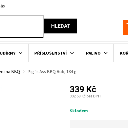
nás
HLEDAT
N
K
UDÍRNY
PŘÍSLUŠENSTVÍ
PALIVO
KOŘ
ení na BBQ
Pig´s Ass BBQ Rub, 184 g
KOVNÍ KUCHYNĚ
KNIHY O GRILOVÁNÍ
HAVAJSKÉ KOŠ
339 Kč
ZNAČKY
302,68 Kč bez DPH
Měrná
cena:
Skladem