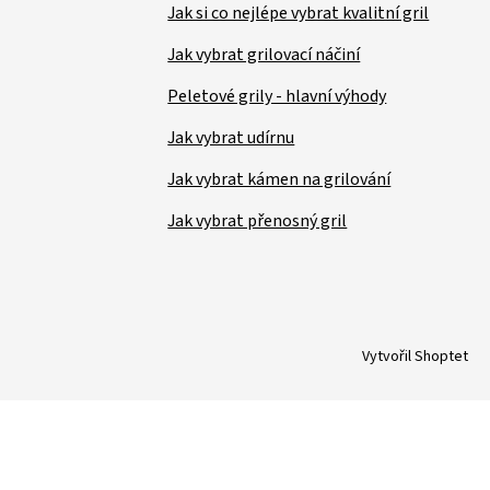
Jak si co nejlépe vybrat kvalitní gril
Jak vybrat grilovací náčiní
Peletové grily - hlavní výhody
Jak vybrat udírnu
Jak vybrat kámen na grilování
Jak vybrat přenosný gril
Vytvořil Shoptet