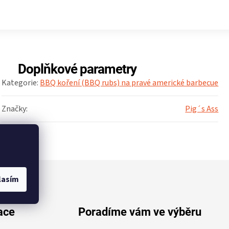
Doplňkové parametry
Kategorie
:
BBQ koření (BBQ rubs) na pravé americké barbecue
Značky
:
Pig´s Ass
lasím
ace
Poradíme vám ve výběru