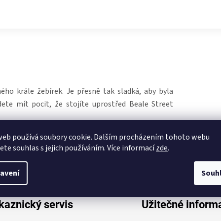
ho krále žebírek. Je přesně tak sladká, aby byla
te mít pocit, že stojíte uprostřed Beale Street
web používá soubory cookie. Dalším procházením tohoto webu
jete souhlas s jejich používáním. Více informací
zde
.
avení
Souh
kaznický servis
Užitečné inform