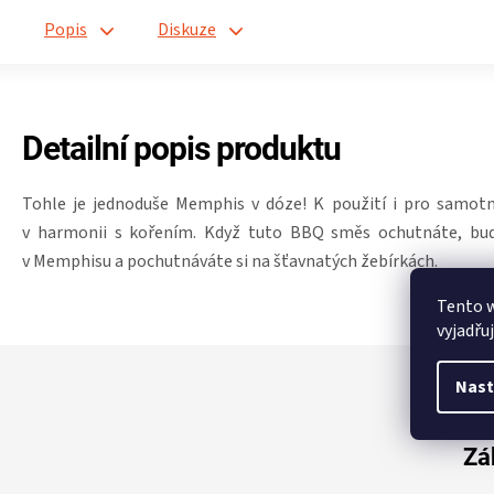
Popis
Diskuze
Detailní popis produktu
Tohle je jednoduše Memphis v dóze! K použití i pro samotné
v harmonii s kořením. Když tuto BBQ směs ochutnáte, bude
v Memphisu a pochutnáváte si na šťavnatých žebírkách.
Tento 
vyjadřu
Z
á
Nast
p
a
t
Zá
í