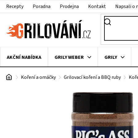
Přejít
Recepty
Poradna
Prodejna
Kontakt
Napsali o 
na
obsah
AKČNÍ NABÍDKA
GRILY WEBER
GRILY
Domů
Koření a omáčky
Grilovací koření a BBQ ruby
Koř
VAKUOVAČKY
LEDNICE NA ZRÁNÍ MASA
VEN