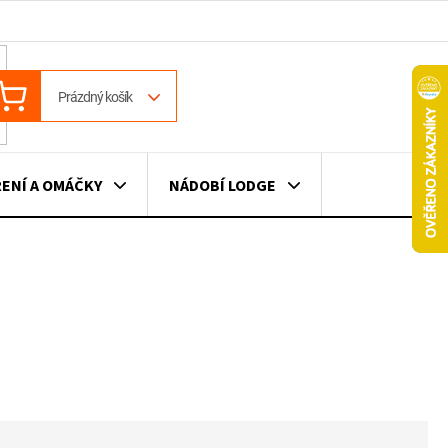
ÁKUPNÍ
Prázdný košík
OŠÍK
ENÍ A OMÁČKY
NÁDOBÍ LODGE
ILE
VÍNO
DÁRKOVÉ POUKAZY