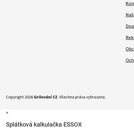
Kon
Naš
Dop
Rek
Obc
Och
Copyright 2026
Grilování CZ
. Všechna práva vyhrazena.
×
Splátková kalkulačka ESSOX