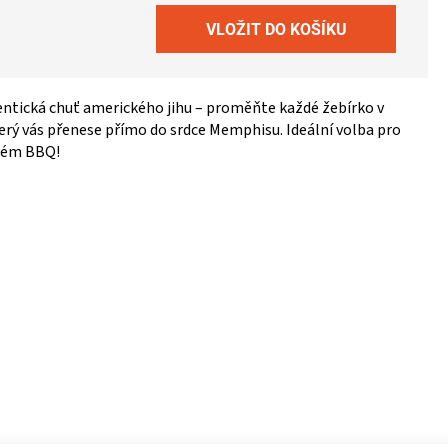
entická chuť amerického jihu – proměňte každé žebírko v
rý vás přenese přímo do srdce Memphisu. Ideální volba pro
além BBQ!