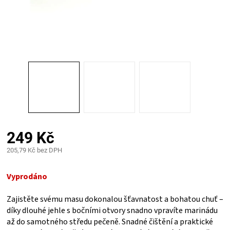
PALIVO
KOŘENÍ
A
OMÁČKY
NÁDOBÍ
249 Kč
LODGE
205,79 Kč bez DPH
Měrná
VAKUOVAČKY
cena:
Vyprodáno
LEDNICE
Zajistěte svému masu dokonalou šťavnatost a bohatou chuť –
díky dlouhé jehle s bočními otvory snadno vpravíte marinádu
NA
až do samotného středu pečeně. Snadné čištění a praktické