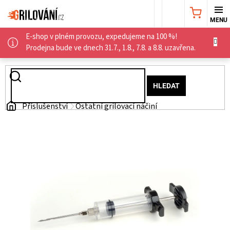
Přejít
NÁKUPNÍ
na
obsah
E-shop v plném provozu, expedujeme na 100 %!
KOŠÍK
AKČNÍ
Prodejna bude ve dnech 31.7., 1.8., 7.8. a 8.8. uzavřena.
NABÍDKA
HLEDAT
GRILY
Domů
Příslušenství
Ostatní grilovací náčiní
WEBER
GRILY
UDÍRNY
PŘÍSLUŠENSTVÍ