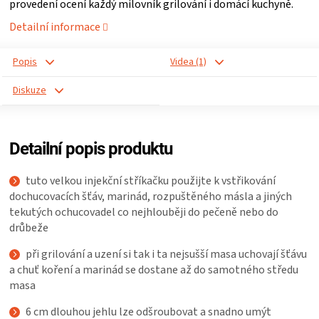
provedení ocení každý milovník grilování i domácí kuchyně.
ZRÁNÍ
Detailní informace
MASA
Popis
Videa (1)
Diskuze
VENKOVNÍ
KUCHYNĚ
Detailní popis produktu
KNIHY
tuto velkou injekční stříkačku použijte k vstřikování
dochucovacích šťáv, marinád, rozpuštěného másla a jiných
O
tekutých ochucovadel co nejhlouběji do pečeně nebo do
drůbeže
GRILOVÁNÍ
při grilování a uzení si tak i ta nejsušší masa uchovají šťávu
a chuť koření a marinád se dostane až do samotného středu
masa
HAVAJSKÉ
6 cm dlouhou jehlu lze odšroubovat a snadno umýt