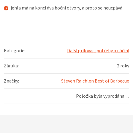
KOŠILE
jehla má na konci dva boční otvory, a proto se neucpává
VÍNO
DÁRKOVÉ
POUKAZY
Kategorie
:
Další grilovací potřeby a náčiní
ZNAČKY
Záruka
:
2 roky
Značky
:
Steven Raichlen Best of Barbecue
MĚNA
Položka byla vyprodána…
(CZK)
PŘIHLÁŠENÍ
Z
á
p