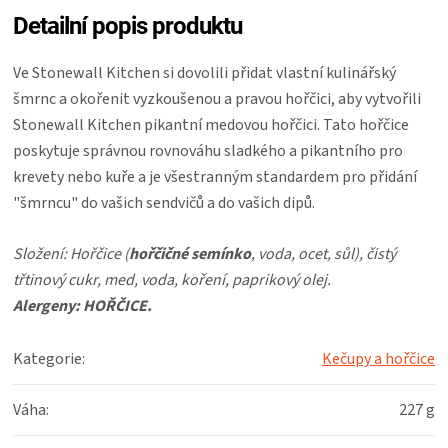
Detailní popis produktu
ZRÁNÍ
Ve Stonewall Kitchen si dovolili přidat vlastní kulinářský
MASA
šmrnc a okořenit vyzkoušenou a pravou hořčici, aby vytvořili
Stonewall Kitchen pikantní medovou hořčici. Tato hořčice
VENKOVNÍ
poskytuje správnou rovnováhu sladkého a pikantního pro
krevety nebo kuře a je všestranným standardem pro přidání
KUCHYNĚ
"šmrncu" do vašich sendvičů a do vašich dipů.
KNIHY
Složení: Hořčice (
hořčičné semínko
, voda, ocet, sůl), čistý
třtinový cukr, med, voda, koření, paprikový olej.
O
Alergeny: HOŘČICE.
GRILOVÁNÍ
Kategorie
:
Kečupy a hořčice
HAVAJSKÉ
Váha
:
227 g