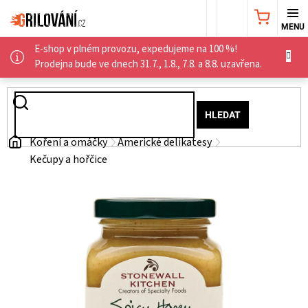
Přejít
NÁKUPNÍ
na
obsah
E-shop v plném provozu, expedujeme na 100 %!
KOŠÍK
AKČNÍ
Prodejna bude ve dnech 31.7., 1.8., 7.8. a 8.8. uzavřena.
NABÍDKA
HLEDAT
GRILY
Domů
Koření a omáčky
Americké delikatesy
Kečupy a hořčice
WEBER
GRILY
UDÍRNY
PŘÍSLUŠENSTVÍ