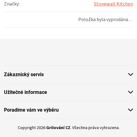
KOŠILE
Značky
:
Stonewall Kitchen
VÍNO
Položka byla vyprodána…
DÁRKOVÉ
Z
á
POUKAZY
p
a
ZNAČKY
t
Zákaznický servis
í
MĚNA
Užitečné informace
(CZK)
Poradíme vám ve výběru
PŘIHLÁŠENÍ
Copyright 2026
Grilování CZ
. Všechna práva vyhrazena.