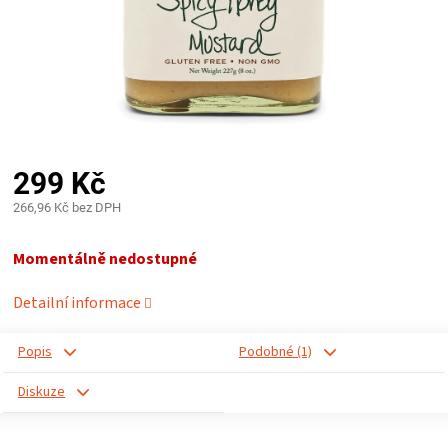
PALIVO
KOŘENÍ
A
OMÁČKY
299 Kč
266,96 Kč bez DPH
NÁDOBÍ
Měrná
cena:
Momentálně nedostupné
LODGE
Detailní informace
VAKUOVAČKY
Popis
Podobné (1)
LEDNICE
Diskuze
NA