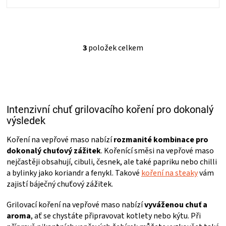
3
položek celkem
O
v
l
á
d
a
Intenzivní chuť grilovacího koření pro dokonalý
c
í
výsledek
p
r
Koření na vepřové maso nabízí
rozmanité kombinace pro
v
dokonalý chuťový zážitek
. Kořenící směsi na vepřové maso
k
nejčastěji obsahují, cibuli, česnek, ale také papriku nebo chilli
y
a bylinky jako koriandr a fenykl. Takové
koření na steaky
vám
v
zajistí báječný chuťový zážitek.
ý
p
Grilovací koření na vepřové maso nabízí
vyváženou chuť a
i
s
aroma
, ať se chystáte připravovat kotlety nebo kýtu. Při
u