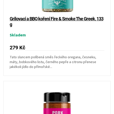
k
ZRÁNÍ
t
ů
Grilovací a BBQ koření Fire & Smoke The Greek, 133
MASA
g
Skladem
VENKOVNÍ
279 Kč
KUCHYNĚ
Tato sluncem políbená směs řeckého oregana, česneku,
máty, bobkového listu, černého pepře a citronu přenese
KNIHY
jakékoli jídlo do přímořské...
O
GRILOVÁNÍ
HAVAJSKÉ