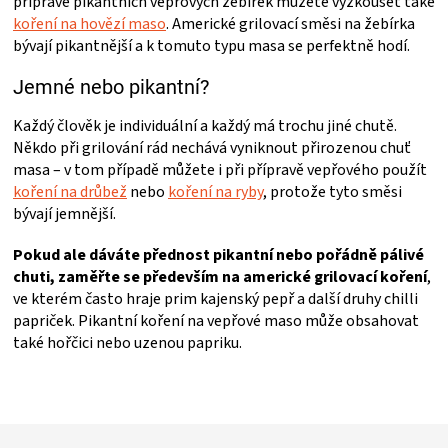
přípravě pikantních vepřových žebírek můžete vyzkoušet také
koření na hovězí maso
. Americké grilovací směsi na žebírka
bývají pikantnější a k tomuto typu masa se perfektně hodí.
Jemné nebo pikantní?
Každý člověk je individuální a každý má trochu jiné chutě.
Někdo při grilování rád nechává vyniknout přirozenou chuť
masa – v tom případě můžete i při přípravě vepřového použít
koření na drůbež
nebo
koření na ryby
, protože tyto směsi
bývají jemnější.
Pokud ale dáváte přednost pikantní nebo pořádně pálivé
chuti, zaměřte se především na americké grilovací koření
,
ve kterém často hraje prim kajenský pepř a další druhy chilli
papriček. Pikantní koření na vepřové maso může obsahovat
také hořčici nebo uzenou papriku.
Z