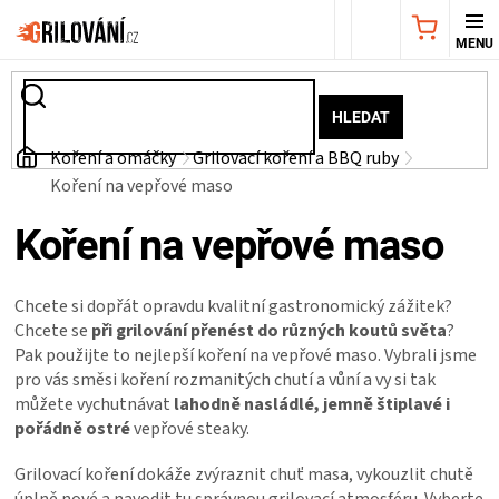
Přejít
NÁKUPNÍ
na
obsah
KOŠÍK
AKČNÍ
HLEDAT
NABÍDKA
Domů
Koření a omáčky
Grilovací koření a BBQ ruby
Koření na vepřové maso
GRILY
Koření na vepřové maso
WEBER
Chcete si dopřát opravdu kvalitní gastronomický zážitek?
GRILY
Chcete se
při grilování přenést do různých koutů světa
?
Pak použijte to nejlepší koření na vepřové maso. Vybrali jsme
pro vás směsi koření rozmanitých chutí a vůní a vy si tak
UDÍRNY
můžete vychutnávat
lahodně nasládlé, jemně štiplavé i
pořádně ostré
vepřové steaky.
PŘÍSLUŠENSTVÍ
Grilovací koření dokáže zvýraznit chuť masa, vykouzlit chutě