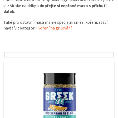
úplně nové a navodit tu správnou grilovací atmosféru. Vyberte
PALIVO
si z široké nabídky a
dopřejte si vepřové maso s příchutí
dálek
.
KOŘENÍ
Také pro ostatní masa máme speciální směsi koření, stačí
navštívit kategorii
Koření na grilování
.
A
Ř
OMÁČKY
a
z
e
NÁDOBÍ
n
V
í
ý
LODGE
p
p
r
i
o
VAKUOVAČKY
s
d
p
u
r
LEDNICE
k
o
t
d
NA
ů
u