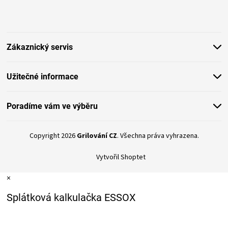
á
p
a
t
Zákaznický servis
í
Užitečné informace
Poradíme vám ve výběru
Copyright 2026
Grilování CZ
. Všechna práva vyhrazena.
Vytvořil Shoptet
×
Splátková kalkulačka ESSOX