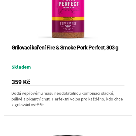
KOŠILE
VÍNO
DÁRKOVÉ
Grilovací koření Fire & Smoke Pork Perfect, 303 g
POUKAZY
Skladem
ZNAČKY
359 Kč
MĚNA
Dodá vepřovému masu neodolatelnou kombinaci sladké,
pálivé a pikantní chuti. Perfektní volba pro každého, kdo chce
(CZK)
z grilování vytěžit...
PŘIHLÁŠENÍ