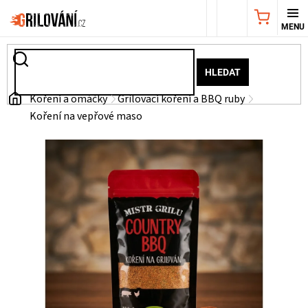
Přejít
NÁKUPNÍ
na
obsah
KOŠÍK
AKČNÍ
HLEDAT
NABÍDKA
Domů
Koření a omáčky
Grilovací koření a BBQ ruby
Koření na vepřové maso
GRILY
WEBER
GRILY
UDÍRNY
PŘÍSLUŠENSTVÍ