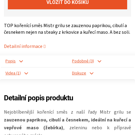
ZRÁNÍ
TOP kořenící směs Mistr grilu se zauzenou paprikou, cibulí a
MASA
česnekem nejen na steaky z krkovice a kuřecí maso. A bez soli.
VENKOVNÍ
Detailní informace
KUCHYNĚ
Popis
Podobné (3)
Videa (1)
Diskuze
KNIHY
O
Detailní popis produktu
GRILOVÁNÍ
Nejoblíbenější kořenící směs z naší řady Mistr grilu se
zauzenou paprikou, cibulí a česnekem, ideální na kuřecí a
HAVAJSKÉ
vepřové maso (žebírka)
, zeleninu nebo k přípravě