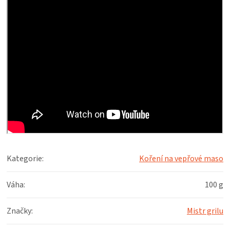
Kategorie
:
Koření na vepřové maso
Váha
:
100 g
Značky
:
Mistr grilu