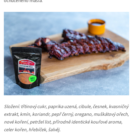
ochuceného másla.
KOŠILE
VÍNO
DÁRKOVÉ
POUKAZY
ZNAČKY
MĚNA
(CZK)
Složení: třtinový cukr, paprika uzená, cibule, česnek, kvasničný
PŘIHLÁŠENÍ
extrakt, kmín, koriandr, pepř černý, oregano, muškátový ořech,
nové koření, petržel list, přírodně identické kouřové aroma,
celer kořen, hřebíček, šalvěj.