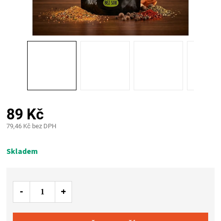
PALIVO
KOŘENÍ
A
OMÁČKY
NÁDOBÍ
89 Kč
79,46 Kč bez DPH
LODGE
Měrná
cena:
Skladem
VAKUOVAČKY
LEDNICE
NA