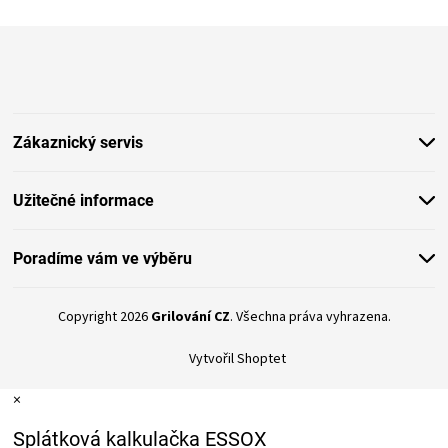
Z
á
p
a
t
Zákaznický servis
í
Užitečné informace
Poradíme vám ve výběru
Copyright 2026
Grilování CZ
. Všechna práva vyhrazena.
Vytvořil Shoptet
×
Splátková kalkulačka ESSOX