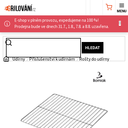
Přejít
NÁKUPNÍ
na
obsah
E-shop v plném provozu, expedujeme na 100 %!
KOŠÍK
AKČNÍ
Prodejna bude ve dnech 31.7., 1.8., 7.8. a 8.8. uzavřena.
NABÍDKA
HLEDAT
GRILY
Domů
Udírny
Příslušenství k udírnám
Rošty do udírny
WEBER
GRILY
UDÍRNY
PŘÍSLUŠENSTVÍ