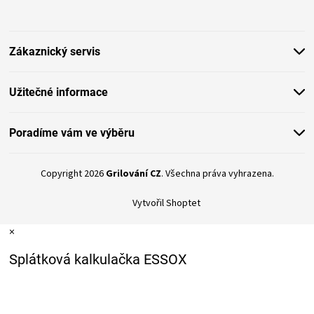
KOŠILE
p
a
t
VÍNO
Zákaznický servis
í
DÁRKOVÉ
Užitečné informace
POUKAZY
Poradíme vám ve výběru
ZNAČKY
Copyright 2026
Grilování CZ
. Všechna práva vyhrazena.
MĚNA
Vytvořil Shoptet
(CZK)
×
Splátková kalkulačka ESSOX
PŘIHLÁŠENÍ