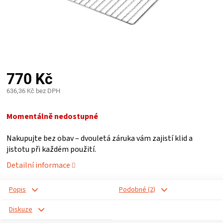
PALIVO
KOŘENÍ
A
770 Kč
OMÁČKY
636,36 Kč bez DPH
Měrná
NÁDOBÍ
cena:
Momentálně nedostupné
LODGE
Nakupujte bez obav – dvouletá záruka vám zajistí klid a
jistotu při každém použití.
VAKUOVAČKY
Detailní informace
LEDNICE
Popis
Podobné (2)
Diskuze
NA