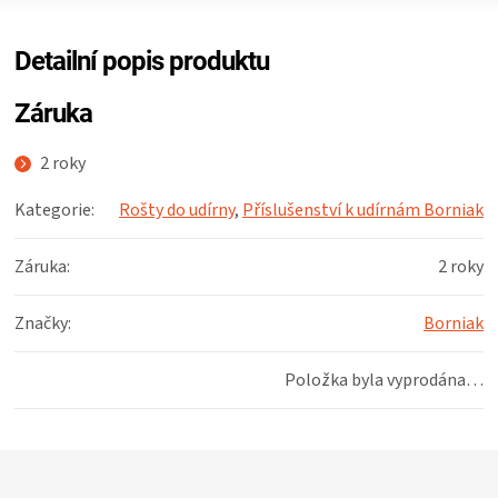
ZRÁNÍ
Detailní popis produktu
MASA
Záruka
VENKOVNÍ
2 roky
Kategorie
:
Rošty do udírny
,
Příslušenství k udírnám Borniak
KUCHYNĚ
Záruka
:
2 roky
KNIHY
Značky
:
Borniak
O
Položka byla vyprodána…
GRILOVÁNÍ
HAVAJSKÉ
Z
á