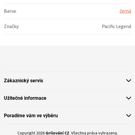
Barva
:
černá
Značky
:
Pacific Legend
Z
á
p
a
t
Zákaznický servis
í
Užitečné informace
Poradíme vám ve výběru
Copyright 2026
Grilování CZ
. Všechna práva vyhrazena.