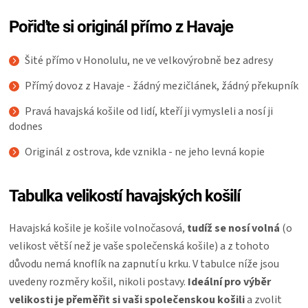
Pořiďte si originál přímo z Havaje
Šité přímo v Honolulu, ne ve velkovýrobně bez adresy
Přímý dovoz z Havaje - žádný mezičlánek, žádný překupník
Pravá havajská košile od lidí, kteří ji vymysleli a nosí ji
dodnes
Originál z ostrova, kde vznikla - ne jeho levná kopie
Tabulka velikostí havajských košilí
Havajská košile je košile volnočasová,
tudíž se nosí volná
(o
velikost větší než je vaše společenská košile) a z tohoto
důvodu nemá knoflík na zapnutí u krku. V tabulce níže jsou
uvedeny rozměry košil, nikoli postavy.
Ideální pro výběr
velikosti je přeměřit si vaši společenskou košili
a zvolit