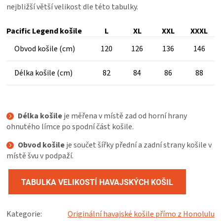
nejbližší větší velikost dle této tabulky.
Pacific Legend košile
L
XL
XXL
XXXL
Obvod košile (cm)
120
126
136
146
Délka košile (cm)
82
84
86
88
Délka košile
je měřena v místě zad od horní hrany
ohnutého límce po spodní část košile.
Obvod košile
je součet šířky přední a zadní strany košile v
místě švu v podpaží.
TABULKA VELIKOSTÍ HAVAJSKÝCH KOŠIL
Kategorie
:
Originální havajské košile přímo z Honolulu