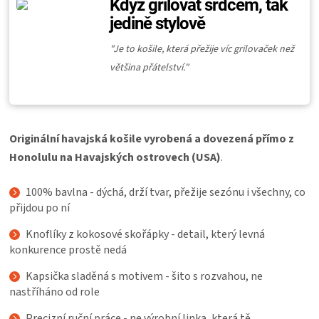
Když grilovat srdcem, tak
KOŠILE
jedině stylově
VÍNO
"
Je to košile, která přežije víc grilovaček než
většina přátelství."
DÁRKOVÉ
POUKAZY
Originální havajská košile vyrobená a dovezená přímo z
Honolulu na Havajských ostrovech (USA)
.
ZNAČKY
100% bavlna - dýchá, drží tvar, přežije sezónu i všechny, co
MĚNA
přijdou po ní
(CZK)
Knoflíky z kokosové skořápky - detail, který levná
konkurence prostě nedá
PŘIHLÁŠENÍ
Kapsička sladěná s motivem - šito s rozvahou, ne
nastříháno od role
Precizní ruční práce - ne výrobní linka, která tě