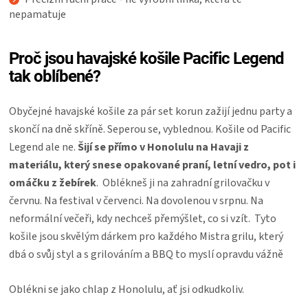
nepamatuje
Proč jsou havajské košile Pacific Legend
tak oblíbené?
Obyčejné havajské košile za pár set korun zažijí jednu party a
skončí na dně skříně. Seperou se, vyblednou. Košile od Pacific
Legend ale ne.
Šijí se přímo v Honolulu na Havaji z
materiálu, který snese opakované praní, letní vedro, pot i
omáčku z žebírek
. Oblékneš ji na zahradní grilovačku v
červnu. Na festival v červenci. Na dovolenou v srpnu. Na
neformální večeři, kdy nechceš přemýšlet, co si vzít. Tyto
košile jsou skvělým dárkem pro každého Mistra grilu, který
dbá o svůj styl a s grilováním a BBQ to myslí opravdu vážně
Oblékni se jako chlap z Honolulu, ať jsi odkudkoliv.