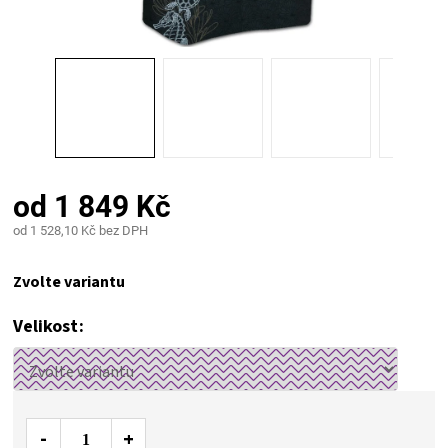
PALIVO
KOŘENÍ
A
OMÁČKY
od
1 849 Kč
NÁDOBÍ
od
1 528,10 Kč
bez DPH
Měrná
LODGE
cena:
Zvolte variantu
VAKUOVAČKY
Velikost
LEDNICE
NA