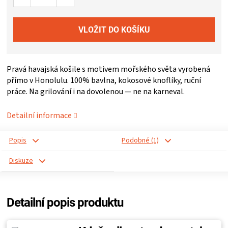
ZRÁNÍ
MASA
Pravá havajská košile s motivem mořského světa vyrobená
VENKOVNÍ
přímo v Honolulu. 100% bavlna, kokosové knoflíky, ruční
práce. Na grilování i na dovolenou — ne na karneval.
KUCHYNĚ
Detailní informace
KNIHY
Popis
Podobné (1)
O
Diskuze
GRILOVÁNÍ
Detailní popis produktu
HAVAJSKÉ