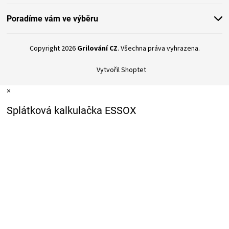
ZRÁNÍ
Poradíme vám ve výběru
MASA
Copyright 2026
Grilování CZ
. Všechna práva vyhrazena.
Vytvořil Shoptet
VENKOVNÍ
×
KUCHYNĚ
Splátková kalkulačka ESSOX
KNIHY
O
GRILOVÁNÍ
HAVAJSKÉ