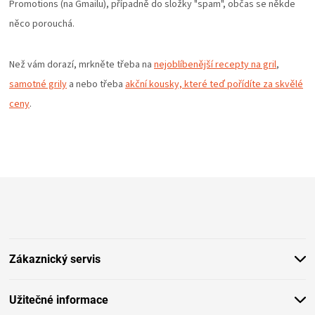
PALIVO
Promotions (na Gmailu), případně do složky "spam", občas se někde
něco porouchá.
KOŘENÍ
Než vám dorazí, mrkněte třeba na
nejoblíbenější recepty na gril
,
A
samotné grily
a nebo třeba
akční kousky, které teď pořídíte za skvělé
ceny
.
OMÁČKY
NÁDOBÍ
Z
LODGE
á
p
VAKUOVAČKY
a
t
Zákaznický servis
í
LEDNICE
Užitečné informace
NA