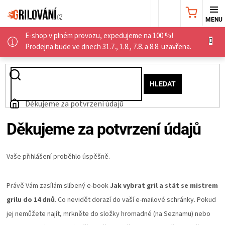
Přejít
NÁKUPNÍ
na
obsah
E-shop v plném provozu, expedujeme na 100 %!
KOŠÍK
AKČNÍ
Prodejna bude ve dnech 31.7., 1.8., 7.8. a 8.8. uzavřena.
NABÍDKA
HLEDAT
GRILY
Domů
Děkujeme za potvrzení údajů
WEBER
Děkujeme za potvrzení údajů
GRILY
Vaše přihlášení proběhlo úspěšně.
UDÍRNY
Právě Vám zasílám slíbený e-book
Jak vybrat gril a stát se mistrem
grilu do 14 dnů
. Co nevidět dorazí do vaší e-mailové schránky. Pokud
PŘÍSLUŠENSTVÍ
jej nemůžete najít, mrkněte do složky hromadné (na Seznamu) nebo