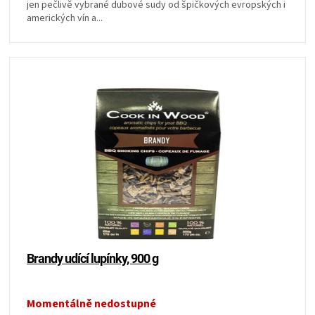
jen pečlivě vybrané dubové sudy od špičkových evropských i
KOŠILE
amerických vín a...
VÍNO
DÁRKOVÉ
POUKAZY
ZNAČKY
MĚNA
(CZK)
Brandy udící lupínky, 900 g
PŘIHLÁŠENÍ
Momentálně nedostupné