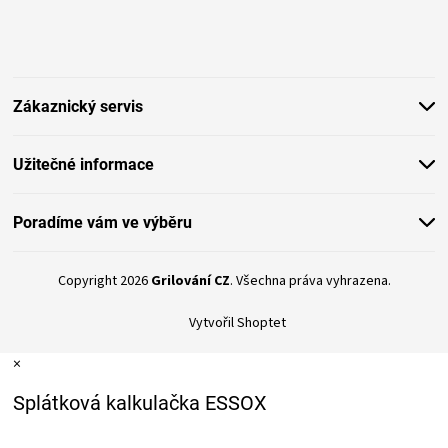
Z
á
p
a
t
Zákaznický servis
í
Užitečné informace
Poradíme vám ve výběru
Copyright 2026
Grilování CZ
. Všechna práva vyhrazena.
Vytvořil Shoptet
×
Splátková kalkulačka ESSOX