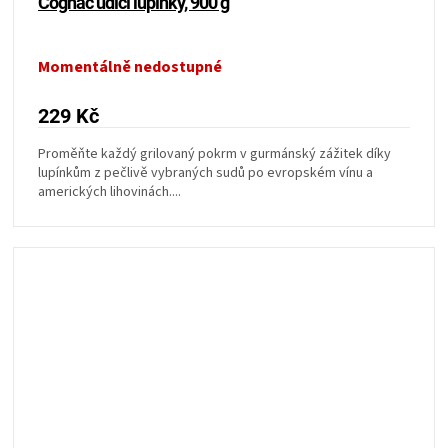
Cognac udící lupínky, 900 g
Momentálně nedostupné
229 Kč
Proměňte každý grilovaný pokrm v gurmánský zážitek díky
lupínkům z pečlivě vybraných sudů po evropském vínu a
amerických lihovinách....