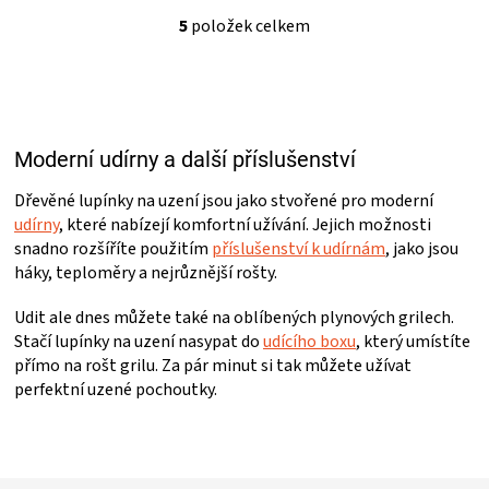
5
položek celkem
O
v
l
á
d
a
Moderní udírny a další příslušenství
c
í
p
Dřevěné lupínky na uzení jsou jako stvořené pro moderní
r
udírny
, které nabízejí komfortní užívání. Jejich možnosti
v
snadno rozšíříte použitím
příslušenství k udírnám
, jako jsou
k
háky, teploměry a nejrůznější rošty.
y
v
Udit ale dnes můžete také na oblíbených plynových grilech.
ý
Stačí lupínky na uzení nasypat do
udícího boxu
, který umístíte
p
přímo na rošt grilu. Za pár minut si tak můžete užívat
i
s
perfektní uzené pochoutky.
u