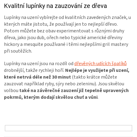
PALIVO
Kvalitní lupínky na zauzování ze dřeva
Lupínky na uzení vybírejte od kvalitních zavedených značek, u
KOŘENÍ
kterých máte jistotu, že používají jen to nejlepší dřevo.
Potom můžete bez obav experimentovat s různými druhy
A
dřeva, jako jsou dub, ořech nebo typické americké dřeviny
hickory a mesquite používané i těmi nejlepšími gril mastery
OMÁČKY
při soutěžích.
Lupínky na uzení jsou na rozdíl od
dřevěných udících špalíků
NÁDOBÍ
drobnější, takže rychleji hoří.
Nejlépe je využijete při uzení,
které netrvá déle než 30 minut
(takto krátce můžete
LODGE
zauzovat například ryby, sýry nebo zeleninu). Jsou skvělou
volbou
také na závěrečné zauzení již tepelně upravených
pokrmů, kterým dodají skvělou chuť a vůni
.
VAKUOVAČKY
Ř
LEDNICE
a
z
e
NA
n