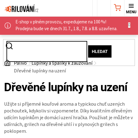
Přejít
NÁKUPNÍ
na
obsah
E-shop v plném provozu, expedujeme na 100 %!
KOŠÍK
AKČNÍ
Prodejna bude ve dnech 31.7., 1.8., 7.8. a 8.8. uzavřena.
NABÍDKA
HLEDAT
GRILY
Domů
Palivo
Lupínky a špalíky k zauzování
Dřevěné lupínky na uzení
WEBER
Dřevěné lupínky na uzení
GRILY
Užijte si příjemné kouřové aroma a typickou chuť uzených
UDÍRNY
pochoutek, kdykoliv si vzpomenete. Díky kvalitním dřevěným
udícím lupínkům je domácí uzení hračka. Používat je můžete v
PŘÍSLUŠENSTVÍ
udírnách, grilech na dřevěné uhlí i v plynových grilech s
poklopem.